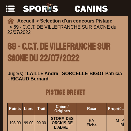
Accueil
>
Selection d'un concours Pistage
> 69 - C.C.T. DE VILLEFRANCHE SUR SAONE du
22/07/2022
69 - C.C.T. DE VILLEFRANCHE SUR
SAONE du 22/07/2022
Juge(s) :
LAILLE Andre
-
SORCELLE-BIGOT Patricia
-
RIGAUD Bernard
Pistage Brevet
Chien /
Points
Libre
Trait
Race
Propriétaire
Origines
STORM DES
BA
M. POU
198.00
99.00
99.00
ORCKIS DE
Fiche
BERN
L'ADRET