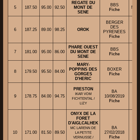
REGATE DU
BBS
5
187.50
95.00
92.50
MONT DE
Mme
Fiche
SENE
M
BERGER
DES
6
187.25
89.00
98.25
OROK
PYRENEES
M
Fiche
PHARE OUEST
BBS
7
181.00
95.00
86.00
DU MONT DE
Fiche
SENE
MARY-
POPPINS DES
BOXER
8
179.50
95.50
84.00
Mm
GORGES
Fiche
D'HERIC
PRESTON
BA
IKAR VOM
9
178.75
84.00
94.75
10/08/2019
FICHTENTAL /
Fiche
LIZY
ONYX DE LA
FORET
D'AIGLCALHEK
BA
MC LARENN DE
M
10
171.00
81.50
89.50
27/02/2018
LA PETITE
Fiche
VERNUSSE /