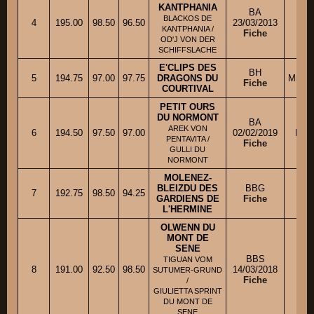
KANTPHANIA
BA
BLACKOS DE
4
195.00
98.50
96.50
23/03/2013
M. 
KANTPHANIA /
Fiche
OD'J VON DER
SCHIFFSLACHE
E'CLIPS DES
BH
5
194.75
97.00
97.75
DRAGONS DU
Mme 
Fiche
COURTIVAL
PETIT OURS
DU NORMONT
BA
AREK VON
6
194.50
97.50
97.00
02/02/2019
Mme
PENTAVITA /
Fiche
GULLI DU
NORMONT
MOLENEZ-
Mm
BLEIZDU DES
BBG
7
192.75
98.50
94.25
GARDIENS DE
Fiche
M
L'HERMINE
OLWENN DU
MONT DE
SENE
BBS
TIGUAN VOM
M.
8
191.00
92.50
98.50
14/03/2018
SUTUMER-GRUND
Fiche
/
GIULIETTA SPRINT
DU MONT DE
SENE