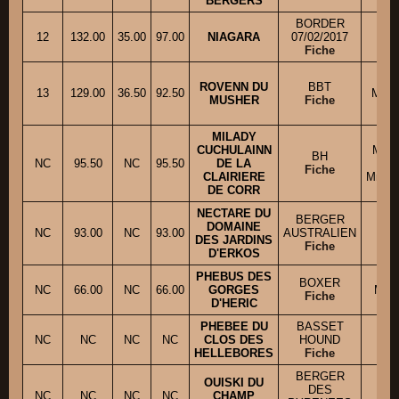
BERGERS
BORDER
M
12
132.00
35.00
97.00
NIAGARA
07/02/2017
Fiche
ROVENN DU
BBT
13
129.00
36.50
92.50
M. L
MUSHER
Fiche
MILADY
CUCHULAINN
M. 
BH
NC
95.50
NC
95.50
DE LA
Fiche
CLAIRIERE
Mme 
DE CORR
NECTARE DU
BERGER
DOMAINE
M
NC
93.00
NC
93.00
AUSTRALIEN
DES JARDINS
Fiche
D'ERKOS
PHEBUS DES
BOXER
NC
66.00
NC
66.00
GORGES
Mme
Fiche
D'HERIC
PHEBEE DU
BASSET
NC
NC
NC
NC
CLOS DES
HOUND
Mm
HELLEBORES
Fiche
BERGER
OUISKI DU
DES
Mm
NC
NC
NC
NC
CHAMP