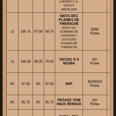
LHEKATE V. H.
GROOT
WEZNLAND
NATIS DES
PLAINES DE
THIERACHE
DOGO DU
BBM
11
166.75
97.00
69.75
M. 
DOMAINE DE
Fiche
CAUVIGNY /
LEYLA DES
PLAINES DE
THIERACHE
TACSOL K 9
BH
12
166.00
88.00
78.00
NOUBA
Fiche
BORDER
NC
97.00
NC
97.00
NAP
Fiche
PEGASE VOM
BA
M
NC
95.75
NC
95.75
HAUS RENOUX
Fiche