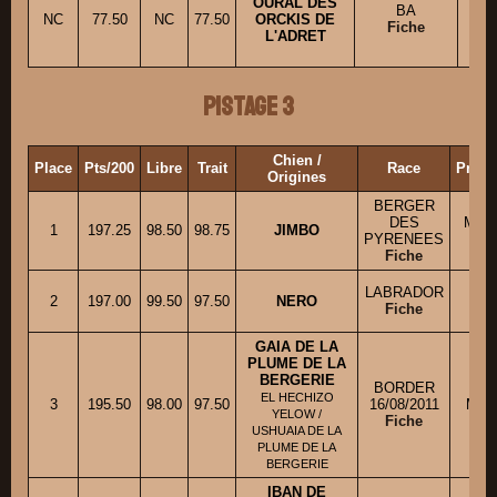
OURAL DES
BA
NC
77.50
NC
77.50
ORCKIS DE
Mm
Fiche
L'ADRET
Pistage 3
Chien /
Place
Pts/200
Libre
Trait
Race
Propr
Origines
BERGER
DES
M. 
1
197.25
98.50
98.75
JIMBO
PYRENEES
Fiche
LABRADOR
M.
2
197.00
99.50
97.50
NERO
Fiche
GAIA DE LA
PLUME DE LA
BERGERIE
BORDER
EL HECHIZO
3
195.50
98.00
97.50
16/08/2011
M. 
YELOW /
Fiche
USHUAIA DE LA
PLUME DE LA
BERGERIE
IBAN DE