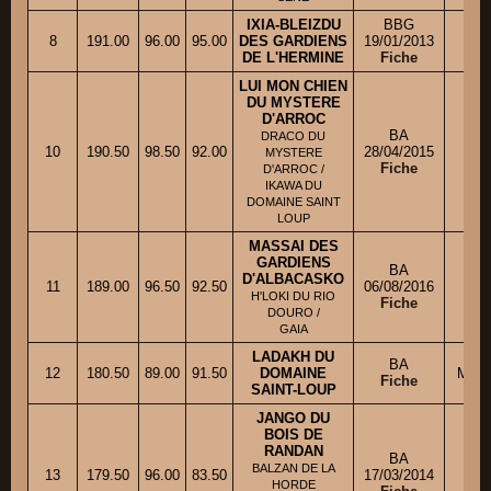
IXIA-BLEIZDU
BBG
8
191.00
96.00
95.00
DES GARDIENS
19/01/2013
M
DE L'HERMINE
Fiche
LUI MON CHIEN
DU MYSTERE
D'ARROC
BA
DRACO DU
M
10
190.50
98.50
92.00
28/04/2015
MYSTERE
Fiche
D'ARROC /
IKAWA DU
DOMAINE SAINT
LOUP
MASSAI DES
GARDIENS
BA
D'ALBACASKO
11
189.00
96.50
92.50
06/08/2016
H'LOKI DU RIO
Fiche
DOURO /
GAIA
LADAKH DU
BA
12
180.50
89.00
91.50
DOMAINE
Mme 
Fiche
SAINT-LOUP
JANGO DU
BOIS DE
RANDAN
BA
M
BALZAN DE LA
13
179.50
96.00
83.50
17/03/2014
HORDE