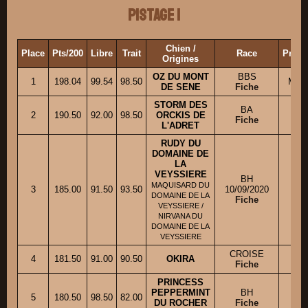
Pistage 1
Chien /
Place
Pts/200
Libre
Trait
Race
Propr
Origines
OZ DU MONT
BBS
1
198.04
99.54
98.50
M. 
DE SENE
Fiche
STORM DES
BA
M
2
190.50
92.00
98.50
ORCKIS DE
Fiche
L'ADRET
RUDY DU
DOMAINE DE
LA
VEYSSIERE
BH
M
MAQUISARD DU
3
185.00
91.50
93.50
10/09/2020
DOMAINE DE LA
Fiche
VEYSSIERE /
NIRVANA DU
DOMAINE DE LA
VEYSSIERE
CROISE
4
181.50
91.00
90.50
OKIRA
M.
Fiche
PRINCESS
PEPPERMINT
BH
M
5
180.50
98.50
82.00
DU ROCHER
Fiche