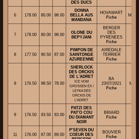
DES DUCS
DONNA
HOVAWART
6
178.00
80.00
98.00
BELLA AUS
M. D
Fiche
MANDANA
BERGER
OLONE DU
DES
M
7
178.00
80.00
98.00
BEPYJANI
PYRENEES
Fiche
PIMPON DE
AIREDALE
M
8
177.50
90.50
87.00
SAINTONGE
TERRIER
AZUREENNE
Fiche
SHERLOCK
DES ORCKIS
DE L'ADRET
BA
ICE VOM
9
176.50
98.50
78.00
23/07/2021
M. 
GROSSEN EX /
Fiche
LEYKA DES
ORCKIS DE
L'ADRET
PATZI DES
PAT'O COU
BRIARD
9
176.50
93.50
83.00
M.
DU DIAMANT
Fiche
NOIR
P'SEVEN DU
BOUVIER
11
176.00
87.00
89.00
COEUR DES
Fiche