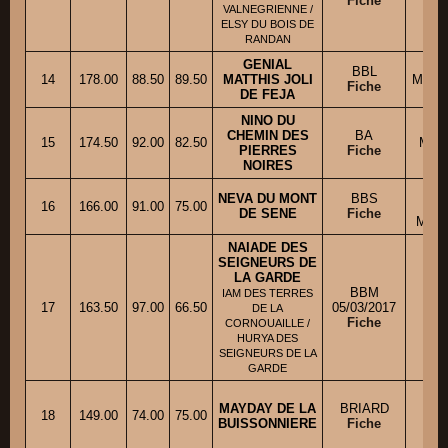
Fiche
VALNEGRIENNE /
ELSY DU BOIS DE
RANDAN
GENIAL
BBL
14
178.00
88.50
89.50
MATTHIS JOLI
Mme 
Fiche
DE FEJA
NINO DU
CHEMIN DES
BA
15
174.50
92.00
82.50
M. 
PIERRES
Fiche
NOIRES
M.
NEVA DU MONT
BBS
16
166.00
91.00
75.00
DE SENE
Fiche
MME 
NAIADE DES
SEIGNEURS DE
LA GARDE
BBM
IAM DES TERRES
M
17
163.50
97.00
66.50
05/03/2017
DE LA
Fiche
CORNOUAILLE /
HURYA DES
SEIGNEURS DE LA
GARDE
MAYDAY DE LA
BRIARD
18
149.00
74.00
75.00
BUISSONNIERE
Fiche