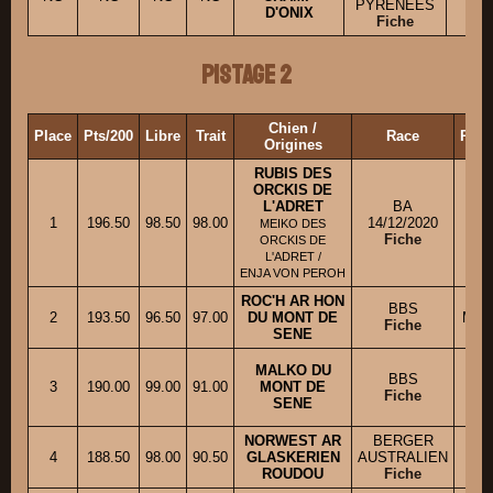
PYRENEES
D'ONIX
Fiche
Pistage 2
Chien /
Place
Pts/200
Libre
Trait
Race
Prop
Origines
RUBIS DES
ORCKIS DE
L'ADRET
BA
1
196.50
98.50
98.00
14/12/2020
M.
MEIKO DES
Fiche
ORCKIS DE
L'ADRET /
ENJA VON PEROH
ROC'H AR HON
BBS
2
193.50
96.50
97.00
DU MONT DE
Mme
Fiche
SENE
MALKO DU
BBS
3
190.00
99.00
91.00
MONT DE
M.
Fiche
SENE
NORWEST AR
BERGER
4
188.50
98.00
90.50
GLASKERIEN
AUSTRALIEN
M
ROUDOU
Fiche