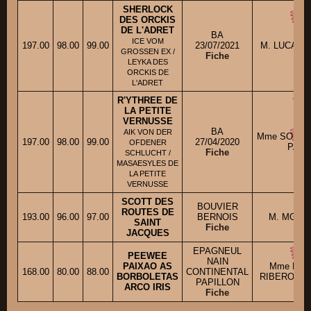
SHERLOCK
DES ORCKIS
DE L'ADRET
BA
ICE VOM
197.00
98.00
99.00
23/07/2021
M. LUCAS 
GROSSEN EX /
Fiche
LEYKA DES
ORCKIS DE
L'ADRET
R'YTHREE DE
LA PETITE
VERNUSSE
BA
AIK VON DER
Mme SORCE
197.00
98.00
99.00
27/04/2020
OFDENER
PATR
Fiche
SCHLUCHT /
MASAESYLES DE
LA PETITE
VERNUSSE
SCOTT DES
BOUVIER
ROUTES DE
193.00
96.00
97.00
BERNOIS
M. MONT
SAINT
Fiche
JACQUES
EPAGNEUL
PEEWEE
NAIN
PAIXAO AS
Mme BER
168.00
80.00
88.00
CONTINENTAL
BORBOLETAS
RIBERON V
PAPILLON
ARCO IRIS
Fiche