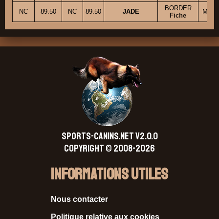
BORDER
NC
89.50
NC
89.50
JADE
M. G
Fiche
SPORTS-CANINS.NET V2.0.0
Copyright © 2008-2026
Informations Utiles
Nous contacter
Politique relative aux cookies