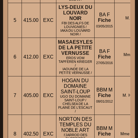
LYS-DEUX DU
LOUVARD
BA F
NOIR
M. CA
5
415.00
EXC
Fiche
THI
FBI DES ALFS DE
03/05/2015
LOUVIGNIES /
IAKA DU LOUVARD
NOIR /
MASAESYLES
DE LA PETITE
BA F
VERNUSSE
Mme S
6
412.00
EXC
Fiche
EROS VOM
PAT
TAPFEREN KRIEGER
27/05/2016
/
IAOUNDE DE LA
PETITE VERNUSSE /
HOGAN DU
DOMAINE
BBM M
SAINT-LOUP
7
405.00
EXC
Fiche
M. HUBE
UGO DU DOMAINE
SAINT-LOUP /
08/01/2012
CHELSEA DE LA
PLAINE DE L'ESCAUT
/
NORTON DES
TEMPLES DU
BBM M
NOBLE ART
8
402.50
EXC
Fiche
Mme BIR
I'JARROD DES