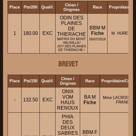
Chien /
Place
Pts/200
Qualif.
Race
Propriétaire/
Origines
ODIN DES
PLAINES
BBM M
DE
1
180.00
EXC
Fiche
M. HUREZ F
THIERACHE
MATRIX DU MONT
05/07/2018
VALHALLA /
JOY DES PLAINES
DE THIERACHE /
Brevet
Chien /
Place
Pts/150
Qualif.
Race
Propriétaire/Cond
Origines
ONIX
VOM
BA M
Mme LACROIX MA
-
132.50
EXC
HAUS
Fiche
FRANCE
RENOUX
PHIA
DES
DEUX
BBM F
SABRES