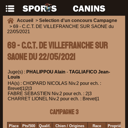
Accueil
>
Selection d'un concours Campagne
> 69 - C.C.T. DE VILLEFRANCHE SUR SAONE du
22/05/2021
69 - C.C.T. DE VILLEFRANCHE SUR
SAONE du 22/05/2021
Juge(s) :
PHALIPPOU Alain
-
TAGLIAFICO Jean-
Louis
HA(s) : CHOPARD NICOLAS Niv.2 pour ech. :
Brevet|1|2|3
FABRE SEBASTIEN Niv.2 pour ech. : 2|3
CHARRET LIONEL Niv.2 pour ech. : Brevet|1
Campagne 3
Place
Pts/500
Qualif.
Chien / Origines
Race
Propriétai