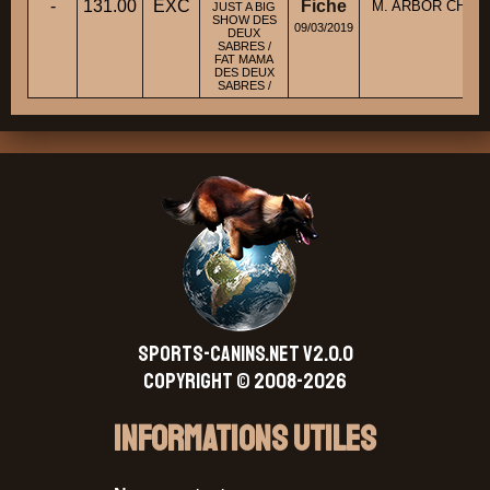
-
131.00
EXC
Fiche
M. ARBOR CHRIS
JUST A BIG
SHOW DES
09/03/2019
DEUX
SABRES /
FAT MAMA
DES DEUX
SABRES /
SPORTS-CANINS.NET V2.0.0
Copyright © 2008-2026
Informations Utiles