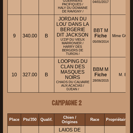
GUERRIERS
04/01/2017
PACIFIQUES /
HALY DU DOMAINE
DE RAVIGNY /
JORDAN DU
LOU' DANS LA
BERGERIE
BBT M
DIT JACKSON
9
340.00
B
Fiche
Mme GOND
U'ZIP DU VIEUX
05/09/2014
MARRONIER /
HARRY DES
BERGERS DE
TURON /
LOOPING DU
CLAN DES
BBM M
MASQUES
10
327.00
B
Fiche
M. BIG
NOIRS
28/06/2015
CHAOS DU CALVAIRE
AUX ACACIAS /
DJEAN /
Campagne 2
Chien /
Place
Pts/350
Qualif.
Race
Propriétaire/C
Origines
LAIOS DE