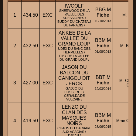
IWOOLF
BBG M
SHERWOOD DE LA
1
434.50
EXC
VALLEE DES
Fiche
M. LAH
SUESSIONES /
10/10/2013
BUDDY DU CHATEAU
DU PARADIS /
IANKEE DE LA
VALLEE DU
BBM M
GRAND LOUP
2
432.50
EXC
Fiche
M. BURG
UDEX DU BANC DES
01/08/2013
HERMELLES /
FIBY DE LA VALLEE
DU GRAND LOUP /
JASON DU
BALCON DU
BBT M
CANIGOU DIT
M. CHAR
3
427.00
EXC
Fiche
JERCK
CHRI
GADJO DU
12/03/2014
FOSSERET /
CERALDA DE
VULCAIN /
LENZO DU
CLAN DES
BBM M
MASQUES
4
419.50
EXC
Fiche
Mme COFF
NOIRS
28/06/2015
CHAOS DU CALVAIRE
AUX ACACIAS /
DJEAN /