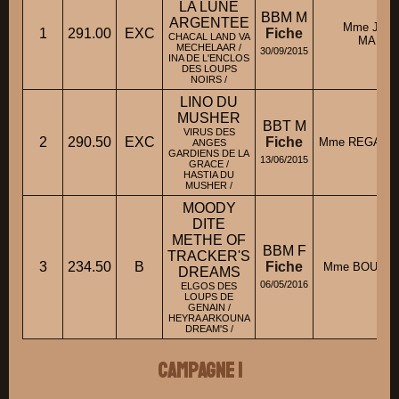
LA LUNE
BBM M
ARGENTEE
Mme JAC
1
291.00
EXC
Fiche
CHACAL LAND VA
MARTI
MECHELAAR /
30/09/2015
INA DE L'ENCLOS
DES LOUPS
NOIRS /
LINO DU
MUSHER
BBT M
VIRUS DES
2
290.50
EXC
Fiche
Mme REGAZZO
ANGES
GARDIENS DE LA
13/06/2015
GRACE /
HASTIA DU
MUSHER /
MOODY
DITE
METHE OF
BBM F
TRACKER'S
3
234.50
B
Fiche
Mme BOUTE
DREAMS
06/05/2016
ELGOS DES
LOUPS DE
GENAIN /
HEYRA ARKOUNA
DREAM'S /
Campagne 1