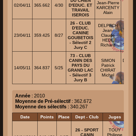
DU CHIEN
Chri
Jean-Pierre
02/04/11
365.662
4/30
D'EDUC. ET
Ni
KARCENTY
TRAVAIL
HILT 
Alain
ISEROIS
Ni
26 - CLUB
DELPECH
D'EDUC.
ATTRA
Jean-
CANINE
Ni
23/04/11
359.425
8/27
Claude
GOUBETOIS
CA
HEDE
- Sélectif 2
Auréli
Richard
Jury C
73 - CLUB
CANIN DES
SIMON
DEBR
PAYS DU
Patrick
Rémi
14/05/11
364.837
5/25
GRAND LAC
CHIRAT
LAN
- Sélectif 3
Michel
Olivie
Jury B
Année
: 2010
Moyenne de Pré-sélectif
: 362.672
Moyenne des sélectifs
: 340.267
Date
Points
Place
Dept - Club
Juges
H
26 - SPORT
TOUY
Mi
CANIN
Philippe