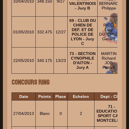
10/04/2010
348.150
9/27
VALENTINOIS
BERNARD
DU
- Jury B
Philippe
La
69 - CLUB DU
B
CHIEN DE
RICCI
J
DEF. ET DE
Luigi
01/05/2010
332.475
12/27
POLICE DE
DUTERNE
IS
LYON - Jury
Gerard
Eri
C
MO
73 - SECTION
MARTIN
Mar
CYNOPHILE
Richard
22/05/2010
340.175
13/23
A
D'AITON -
JOB
X
Jury A
Patrick
Concours Ring
Date
Points
Place
Echelon
Dept - Club
71 -
EDUCATION ET
27/04/2013
Blanc
0
2
SPORT CANIN
MONTCELLIEN