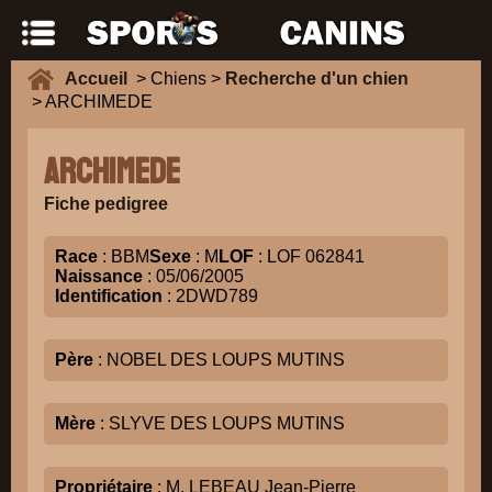
Accueil
> Chiens >
Recherche d'un chien
> ARCHIMEDE
ARCHIMEDE
Fiche pedigree
Race
: BBM
Sexe
: M
LOF
: LOF 062841
Naissance
: 05/06/2005
Identification
: 2DWD789
Père
: NOBEL DES LOUPS MUTINS
Mère
: SLYVE DES LOUPS MUTINS
Propriétaire
: M. LEBEAU Jean-Pierre