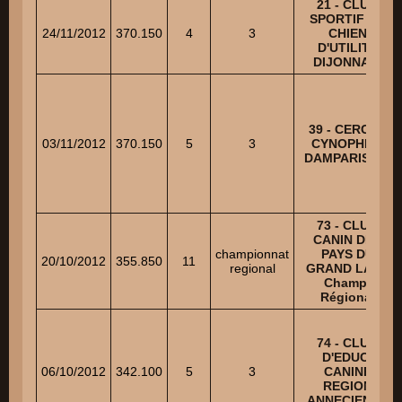
21 - CLUB
SPORTIF DU
24/11/2012
370.150
4
3
CHIEN
D'UTILITE
DIJONNAIS
39 - CERCLE
03/11/2012
370.150
5
3
CYNOPHILE
DAMPARISIEN
73 - CLUB
CANIN DES
championnat
PAYS DU
20/10/2012
355.850
11
regional
GRAND LAC -
Champ.
Régional
74 - CLUB
D'EDUC.
06/10/2012
342.100
5
3
CANINE
REGION
ANNECIENNE