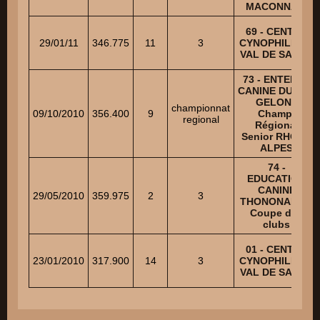
MACONNAIS
69 - CENTRE
29/01/11
346.775
11
3
CYNOPHILE DU
VAL DE SAONE
73 - ENTENTE
CANINE DU VAL
GELON -
championnat
09/10/2010
356.400
9
Champ.
regional
Régional
Senior RHONE
ALPES
74 -
EDUCATION
CANINE
29/05/2010
359.975
2
3
THONONAISE -
Coupe des
clubs
01 - CENTRE
23/01/2010
317.900
14
3
CYNOPHILE DU
VAL DE SAONE