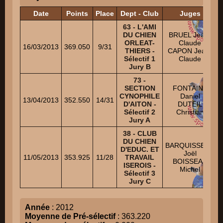
Date
Points
Place
Dept - Club
Juges
63 - L'AMI
DU CHIEN
BRUEL Jean-
ORLEAT-
Claude
16/03/2013
369.050
9/31
THIERS -
CAPON Jean-
Sélectif 1
Claude
Jury B
73 -
SECTION
FONTAINE
CYNOPHILE
Daniel
13/04/2013
352.550
14/31
D'AITON -
DUTEIL
Sélectif 2
Christian
Jury A
38 - CLUB
DU CHIEN
BARQUISSEAU
D'EDUC. ET
Joël
11/05/2013
353.925
11/28
TRAVAIL
BOISSEAU
ISEROIS -
Michel
Sélectif 3
Jury C
Année
: 2012
Moyenne de Pré-sélectif
: 363.220