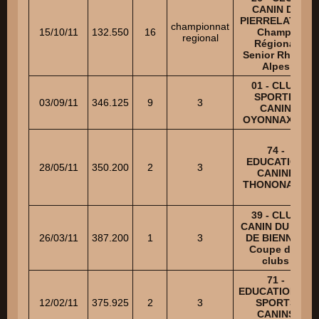
CANIN DE
PIERRELATTE-
championnat
15/10/11
132.550
16
Champ.
regional
Régional
Senior Rhone
Alpes
01 - CLUB
SPORTIF
03/09/11
346.125
9
3
CANIN
OYONNAXIEN
74 -
EDUCATION
28/05/11
350.200
2
3
CANINE
THONONAISE
39 - CLUB
CANIN DU VAL
26/03/11
387.200
1
3
DE BIENNE -
Coupe des
clubs
71 -
EDUCATION ET
12/02/11
375.925
2
3
SPORTS
CANINS