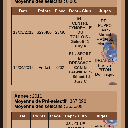
Moyenne des sélectifs
: 0.000
Date
Points
Place
Dept - Club
Juges
54 -
DEL
KO
CENTRE
PUPPO
Th
CYNOPHILE
Jean-
Ni
17/03/2012
329.450
23/30
DU
Marcel
DAR
TOULOIS -
MALAISE
Claud
Sélectif 1
Maurice
Jury A
51 - SPORT
DO
ET
DEJARDIN
Fer
DRESSAGE
Francis
Ni
14/04/2012
Forfait
0/32
CANIN
PITON
CHA
FAGNIERES
Dominique
Damie
- Sélectif 2
Jury C
Année
: 2011
Moyenne de Pré-sélectif
: 367.090
Moyenne des sélectifs
: 363.308
Date
Points
Place
Dept - Club
Juges
38 - CLUB
MAL
CARRIERE