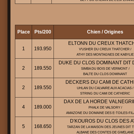
Place
Pts/200
Chien / Origines
ELTONN DU CREUX THATC
1
193.950
V'USHER DU CREUX THATCHER /
ATHY DES MONTAGNES DE KABYLIE
DUKE DU CLOS DOMINANT DIT
2
189.550
SIMBA DU BOIS DE VERMONT /
BALTE DU CLOS DOMINANT
DECKERS DU CAMI DE CATH
2
189.550
UHLAN DU CALVAIRE AUX ACACIAS /
STRING DU CAMI DE CATHERIC
DAX DE LA HORDE VALNEGR
4
189.000
PHALK DE VALSORY /
AMAZONE DU DOMAINE DES E-TOILES-FI
D'KOUROS DU CLOS DES 
5
168.650
TARZAN DE LA MAISON DES JEUNES DIT T
ALBANE DES CONTES DE GWELANE