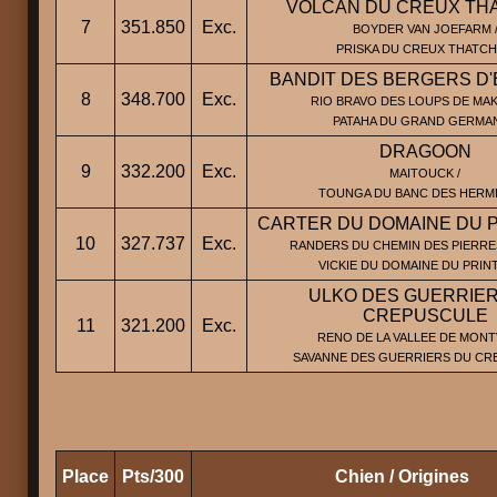
VOLCAN DU CREUX TH
7
351.850
Exc.
BOYDER VAN JOEFARM 
PRISKA DU CREUX THATC
BANDIT DES BERGERS D
8
348.700
Exc.
RIO BRAVO DES LOUPS DE MAK
PATAHA DU GRAND GERMA
DRAGOON
9
332.200
Exc.
MAITOUCK /
TOUNGA DU BANC DES HERM
CARTER DU DOMAINE DU 
10
327.737
Exc.
RANDERS DU CHEMIN DES PIERRES
VICKIE DU DOMAINE DU PRIN
ULKO DES GUERRIE
CREPUSCULE
11
321.200
Exc.
RENO DE LA VALLEE DE MONT
SAVANNE DES GUERRIERS DU CR
Place
Pts/300
Chien / Origines