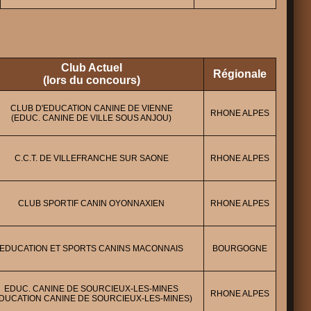
Club Actuel
Régionale
(lors du concours)
CLUB D'EDUCATION CANINE DE VIENNE
RHONE ALPES
(EDUC. CANINE DE VILLE SOUS ANJOU)
C.C.T. DE VILLEFRANCHE SUR SAONE
RHONE ALPES
CLUB SPORTIF CANIN OYONNAXIEN
RHONE ALPES
EDUCATION ET SPORTS CANINS MACONNAIS
BOURGOGNE
EDUC. CANINE DE SOURCIEUX-LES-MINES
RHONE ALPES
EDUCATION CANINE DE SOURCIEUX-LES-MINES)