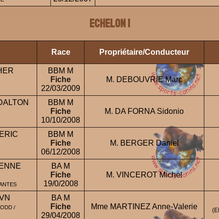
ECHELON 1
Race
Propriétaire/Conducteur
HER
BBM M
Fiche
M. DEBOUVRIE Marc
22/03/2009
 DALTON
BBM M
Fiche
M. DA FORNA Sidonio
10/10/2008
ERIC
BBM M
Fiche
M. BERGER Daniel
06/12/2008
IENNE
BA M
Fiche
M. VINCEROT Michel
19/0/2008
LANTES
AVN
BA M
Fiche
Mme MARTINEZ Anne-Valerie
ODD /
(
29/04/2008