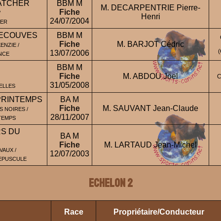
ATCHER
BBM M
M. DECARPENTRIE Pierre-
Fiche
/
Henri
24/07/2004
HER
'ECOUVES
BBM M
Fiche
M. BARJOT Cédric
ENZIE /
13/07/2006
NCE
BBM M
Fiche
M. ABDOU Joel
C
31/05/2008
ELLES
PRINTEMPS
BA M
Fiche
M. SAUVANT Jean-Claude
 NOIRES /
28/11/2007
TEMPS
RS DU
BA M
Fiche
M. LARTAUD Jean-Michel
VAUX /
12/07/2003
EPUSCULE
ECHELON 2
Race
Propriétaire/Conducteur