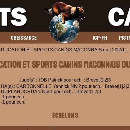
OBEISSANCE
IGP-FH
PIST
 EDUCATION ET SPORTS CANINS MACONNAIS du 12/02/11
UCATION ET SPORTS CANINS MACONNAIS du 
Juge(s) : JOB Patrick pour ech. : Brevet|1|2|3
HA(s) : CARBONNELLE Yannick Niv.2 pour ech. : Brevet|1|2|3
DUPLAN JORDAN Niv.1 pour ech. : Brevet|1|2|3
-1 pour ech. :
-1 pour ech. :
ECHELON 3