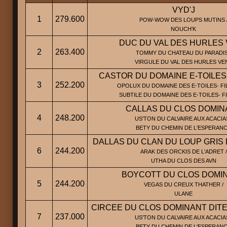
VYD'J
1
279.600
POW-WOW DES LOUPS MUTINS 
NOUCH'K
DUC DU VAL DES HURLES
2
263.400
TOMMY DU CHATEAU DU PARADIS
VIRGULE DU VAL DES HURLES VE
CASTOR DU DOMAINE E-TOILES
3
252.200
OPOLUX DU DOMAINE DES E-TOILES- FI
SUBTILE DU DOMAINE DES E-TOILES- F
CALLAS DU CLOS DOMIN
4
248.200
US'TON DU CALVAIRE AUX ACACIAS
BETY DU CHEMIN DE L'ESPERAN
DALLAS DU CLAN DU LOUP GRIS 
6
244.200
ARAK DES ORCKIS DE L'ADRET /
UTHA DU CLOS DES AVN
BOYCOTT DU CLOS DOMI
5
244.200
VEGAS DU CREUX THATHER /
ULANE
CIRCEE DU CLOS DOMINANT DIT
7
237.000
US'TON DU CALVAIRE AUX ACACIAS
BETY DU CHEMIN DE L'ESPERAN