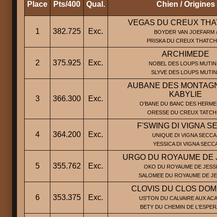
Place
Pts/400
Qual.
Chien / Origines
VEGAS DU CREUX TH
1
382.725
Exc.
BOYDER VAN JOEFARM 
PRISKA DU CREUX THATC
ARCHIMEDE
2
375.925
Exc.
NOBEL DES LOUPS MUTINS
SLYVE DES LOUPS MUTIN
AUBANE DES MONTAG
KABYLIE
3
366.300
Exc.
O'BANE DU BANC DES HERMEL
ORESSE DU CREUX TATC
F'SWING DI VIGNA S
4
364.200
Exc.
UNIQUE DI VIGNA SECCA 
YESSICA DI VIGNA SECC
URGO DU ROYAUME DE 
5
355.762
Exc.
OKO DU ROYAUME DE JESSI
SALOMEE DU ROYAUME DE JE
CLOVIS DU CLOS DOM
6
353.375
Exc.
US'TON DU CALVAIRE AUX ACA
BETY DU CHEMIN DE L'ESPE