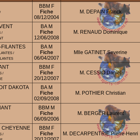
BBM F
Fiche
M. DEPAIN Franck
/
08/12/2004
 VENT
BA M
Fiche
M. RENAUD Dominique
 /
12/06/2008
NT
-FILANTES
BA M
Fiche
Mlle GATINET Severine
LANTES /
06/04/2007
ILANTES
ANT
BBM F
Fiche
M. CESSIO Daniel
 /
20/12/2007
CE
DIT DAKOTA
BA M
Fiche
M. POTHIER Christian
02/09/2008
NANT
BBM M
Fiche
M. BERGER Laurent
06/09/2006
E CHEYENNE
BBM F
Fiche
M. DECARPENTRIE Pierre-Henri
 /
20/12/2007
CE