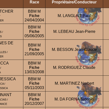
Race
Propriétaire/Conducteur
ATCHER
BBM M
Fiche
M. LANGLAIT Paul
/
24/04/2004
HER
BBM M
Fiche
M. LEBEAU Jean-Pierre
 /
05/06/2005
S
NES DE
BBM M
Fiche
M. BESSON Jean-Claude
LES /
21/09/2005
HER
ECCA
BBM M
Fiche
M. RODRIGUEZ Claude
/
13/03/2008
A
JESSICA
BBM M
Fiche
M. MARTINEZ Norbert
CA /
05/11/2003
SSICA
INANT
BBM M
Fiche
M. DA FORNA Sidonio
CIAS /
20/12/2007
RANCE