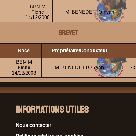
BBM M
Fiche
M. BENEDETTO Yvan
14/12/2008
BREVET
Race
Propriétaire/Conducteur
BBM M
Fiche
M. BENEDETTO Yvan
ED
14/12/2008
Informations Utiles
Nous contacter