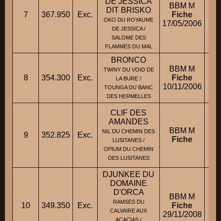
DE JESSICA
BBM M
DIT BRISKO
7
367.950
Exc.
Fiche
OKO DU ROYAUME
17/05/2006
DE JESSICA /
SALOME DES
FLAMMES DU MAL
BRONCO
BBM M
TWINY DU VOID DE
8
354.300
Exc.
Fiche
LA BURE /
10/11/2006
TOUNGA DU BANC
DES HERMELLES
CLIF DES
AMANDES
BBM M
NIL DU CHEMIN DES
9
352.825
Exc.
Fiche
LUSITANES /
OPIUM DU CHEMIN
DES LUSITANES
DJUNKEE DU
DOMAINE
D'ORCA
BBM M
RAMSES DU
10
349.350
Exc.
Fiche
M
CALVAIRE AUX
29/11/2008
ACACIAS /