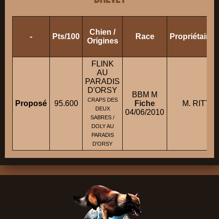
Chien /
-
Pts/100
Race
Propriétaire
Origines
FLINK
AU
PARADIS
D'ORSY
BBM M
CRAPS DES
Proposé
95.600
Fiche
M. RITTER
DEUX
04/06/2010
SABRES /
DOLY AU
PARADIS
D'ORSY