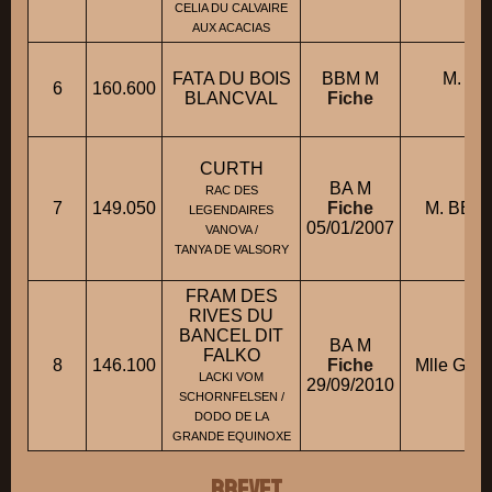
CELIA DU CALVAIRE
AUX ACACIAS
FATA DU BOIS
BBM M
M. S
6
160.600
BLANCVAL
Fiche
Chr
CURTH
BA M
RAC DES
7
149.050
Fiche
M. BEN
LEGENDAIRES
05/01/2007
VANOVA /
TANYA DE VALSORY
FRAM DES
RIVES DU
BANCEL DIT
BA M
FALKO
8
146.100
Fiche
Mlle GIRA
LACKI VOM
29/09/2010
SCHORNFELSEN /
DODO DE LA
GRANDE EQUINOXE
BREVET