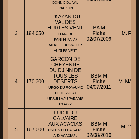
BONNIE DU VAL
D'AUZON
E'KAZAN DU
VAL DES
HURLES VENT
BA M
3
184.050
Fiche
M. ROU
TEMO DE
02/07/2009
KANTPHANIA /
BATAILLE DU VAL DES
HURLES VENT
GARCON DE
CHEYENNE
DU DJINN DE
TOUS LES
BBM M
4
170.300
DESERTS
Fiche
M. MART
04/07/2011
URGO DU ROYAUME
DE JESSICA /
URSULLA AU PARADIS
D'ORSY
FUDJI DU
CALVAIRE
AUX ACACIAS
BBM M
M. CAN
5
167.000
Fiche
USTON DU CALVAIRE
Fr
02/08/2010
AUX ACACIAS /