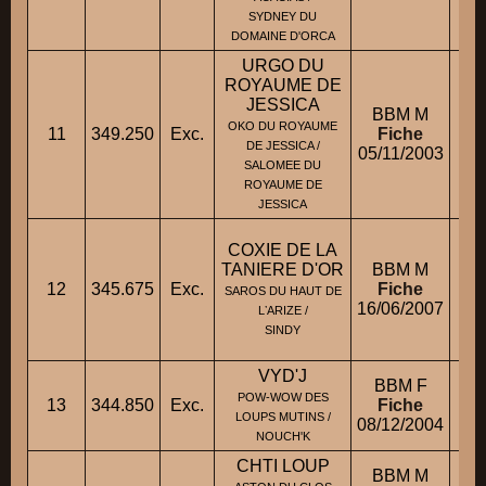
SYDNEY DU
DOMAINE D'ORCA
URGO DU
ROYAUME DE
JESSICA
BBM M
OKO DU ROYAUME
11
349.250
Exc.
Fiche
M
DE JESSICA /
05/11/2003
SALOMEE DU
ROYAUME DE
JESSICA
COXIE DE LA
TANIERE D'OR
BBM M
12
345.675
Exc.
Fiche
M.
SAROS DU HAUT DE
16/06/2007
LʼARIZE /
SINDY
VYD'J
BBM F
POW-WOW DES
13
344.850
Exc.
Fiche
LOUPS MUTINS /
08/12/2004
NOUCH'K
CHTI LOUP
BBM M