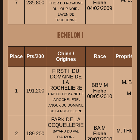
7
235.800
Fiche
THOR DU ROYAUME
M
04/02/2009
DU LOUP NOIR /
LAYEN DE
TRUCHENNE
ECHELON 1
Chien /
Place
Pts/200
Race
Propriéta
Origines
FIRST II DU
DOMAINE DE
LA
M. BLA
BBM M
ROCHELIERE
con
1
191.200
Fiche
M. C
CAD DU DOMAINE DE
08/05/2010
St
LA ROCHELIERE /
ANOUK DU DOMAINE
DE LA ROCHELIERE
FARK DE LA
COQUELLERIE
BA M
M. THOUM
BAYARD DU VAL
2
189.200
Fiche
P
D'AUZON /
20/07/2010