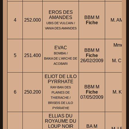
EROS DES
AMANDES
BBM M
4
252.000
M. AME
Fiche
UBIS DE VULCAIN /
VANIA DES AMANDES
Mme C
EVAC
BBM M
Sa
BOMBAI /
5
251.400
Fiche
con
BAIKA DE L'ARCHE DE
26/02/2009
M. CHA
ACOBARI
Ch
ELIOT DE LILO
PYRRHATE
BBM M
RAY-BAN DES
6
250.200
Fiche
M. KREI
PLAINES DE
07/05/2009
THIERACHE /
BRISEIS DE LILO
PYRRATHE
ELLIAS DU
ROYAUME DU
LOUP NOIR
BA M
M. LE J