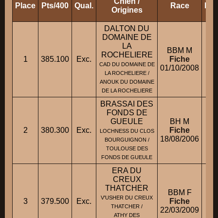
Chien /
Place
Pts/400
Qual.
Race
Pro
Origines
DALTON DU
DOMAINE DE
LA
BBM M
ROCHELIERE
1
385.100
Exc.
Fiche
CAD DU DOMAINE DE
01/10/2008
LA ROCHELIERE /
ANOUK DU DOMAINE
DE LA ROCHELIERE
BRASSAI DES
FONDS DE
GUEULE
BH M
2
380.300
Exc.
Fiche
LOCHNESS DU CLOS
18/08/2006
BOURGUIGNON /
TOULOUSE DES
FONDS DE GUEULE
ERA DU
CREUX
THATCHER
BBM F
V'USHER DU CREUX
3
379.500
Exc.
Fiche
M.
THATCHER /
22/03/2009
ATHY DES