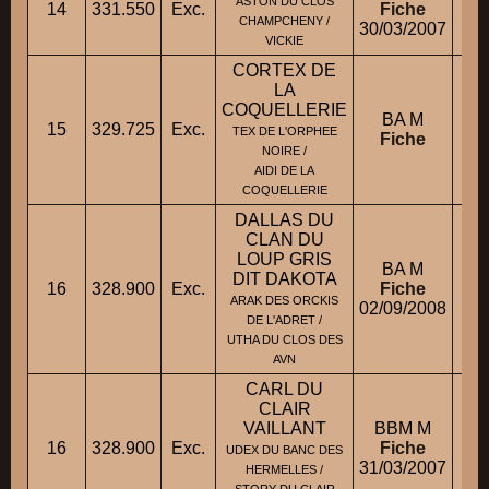
ASTON DU CLOS
14
331.550
Exc.
Fiche
Mm
CHAMPCHENY /
30/03/2007
VICKIE
CORTEX DE
LA
COQUELLERIE
BA M
15
329.725
Exc.
M
TEX DE L'ORPHEE
Fiche
NOIRE /
AIDI DE LA
COQUELLERIE
DALLAS DU
CLAN DU
LOUP GRIS
BA M
DIT DAKOTA
16
328.900
Exc.
Fiche
M.
ARAK DES ORCKIS
02/09/2008
DE L'ADRET /
UTHA DU CLOS DES
AVN
CARL DU
CLAIR
VAILLANT
BBM M
16
328.900
Exc.
Fiche
M.
UDEX DU BANC DES
31/03/2007
HERMELLES /