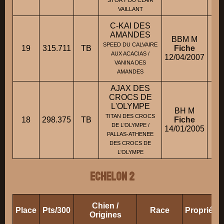
STORY DU CLAIR
VAILLANT
C-KAI DES
AMANDES
BBM M
SPEED DU CALVAIRE
19
315.711
TB
Fiche
M.
AUX ACACIAS /
12/04/2007
VANINA DES
AMANDES
AJAX DES
CROCS DE
L'OLYMPE
BH M
TITAN DES CROCS
18
298.375
TB
Fiche
M
DE L'OLYMPE /
14/01/2005
PALLAS-ATHENEE
DES CROCS DE
L'OLYMPE
ECHELON 2
Chien /
Place
Pts/300
Race
Propriéta
Origines