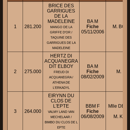
BRICE DES
GARRIGUES
DE LA
MADELEINE
BA M
1
281.200
Fiche
M. BOU
MANGO DE LA
05/11/2006
GRIFFE D'OR /
TAQUINE DES
GARRIGUES DE LA
MADELEINE
HERTZ DI
ACQUANEGRA
DIT ELBOY
BA M
2
275.000
Fiche
M. LA
FREUD DI
08/02/2009
ACQUANEGRA /
ATHENA DE
L'ERKADYL
EIRYNN DU
CLOS DE
L'EPTE
BBM F
Mlle DEP
3
264.000
Fiche
con
VALMY LAND VAN
06/08/2009
M. KREI
MECHELAAR /
BIMBO DU CLOS DE L
EPTE