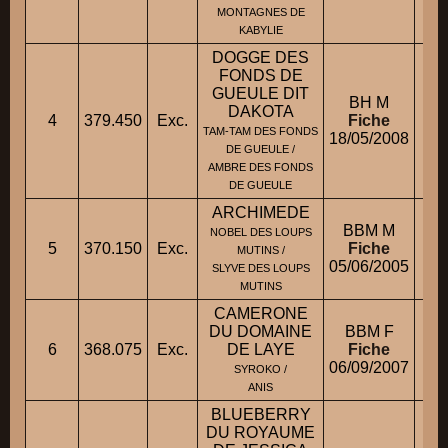
MONTAGNES DE
KABYLIE
DOGGE DES
FONDS DE
GUEULE DIT
BH M
DAKOTA
4
379.450
Exc.
Fiche
TAM-TAM DES FONDS
18/05/2008
Mm
DE GUEULE /
AMBRE DES FONDS
DE GUEULE
ARCHIMEDE
BBM M
NOBEL DES LOUPS
5
370.150
Exc.
Fiche
M.
MUTINS /
05/06/2005
SLYVE DES LOUPS
MUTINS
CAMERONE
DU DOMAINE
BBM F
6
368.075
Exc.
DE LAYE
Fiche
06/09/2007
SYROKO /
ANIS
BLUEBERRY
DU ROYAUME