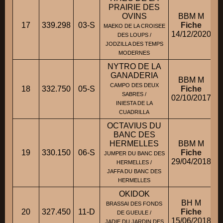
PRAIRIE DES
OVINS
BBM M
17
339.298
03-S
Fiche
MAEKO DE LA CROISEE
14/12/2020
DES LOUPS /
JODZILLA DES TEMPS
MODERNES
NYTRO DE LA
GANADERIA
BBM M
CAMPO DES DEUX
18
332.750
05-S
Fiche
SABRES /
02/10/2017
INIESTA DE LA
CUADRILLA
OCTAVIUS DU
BANC DES
HERMELLES
BBM M
19
330.150
06-S
Fiche
JUMPER DU BANC DES
29/04/2018
HERMELLES /
JAFFA DU BANC DES
HERMELLES
OKIDOK
BH M
BRASSAI DES FONDS
20
327.450
11-D
Fiche
DE GUEULE /
15/06/2018
JADIE DU JARDIN DES