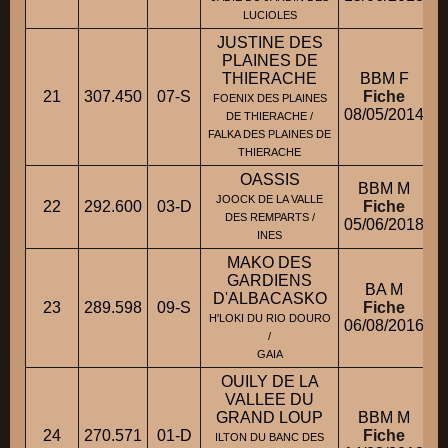
LUCIOLES
JUSTINE DES
PLAINES DE
THIERACHE
BBM F
21
307.450
07-S
Fiche
FOENIX DES PLAINES
08/05/2014
DE THIERACHE /
FALKA DES PLAINES DE
THIERACHE
OASSIS
BBM M
JOOCK DE LA VALLE
22
292.600
03-D
Fiche
DES REMPARTS /
05/06/2018
INES
MAKO DES
GARDIENS
BA M
D'ALBACASKO
23
289.598
09-S
Fiche
H'LOKI DU RIO DOURO
06/08/2016
/
GAIA
OUILY DE LA
VALLEE DU
GRAND LOUP
BBM M
24
270.571
01-D
Fiche
ILTON DU BANC DES