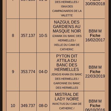
DES HERMELLES /
30/09/2018
ISKA DES
CAMPAGNARDS DE LA
VALETTE
NAZGUL DES
GARDIENS AU
MASQUE NOIR
BBM M
8
357.137
10-S
Fiche
M
IZAWAK DU BANC DES
16/02/2017
HERMELLES /
IXELLE DU CAMI DE
CATHERIC
PYTON DIT
ATTILA DU
BANC DES
BBM M
HERMELLES
9
353.774
04-D
Fiche
JENGIS KHAN DU BANC
22/03/2019
DES HERMELLES /
GARONNE DU BANC
DES HERMELLES
MISTRAL DE
LADY NOIRE
BBM M
INVICTUS DU CAMI DE
10
349.737
08-D
Fiche
CATHERIC /
06/10/2016