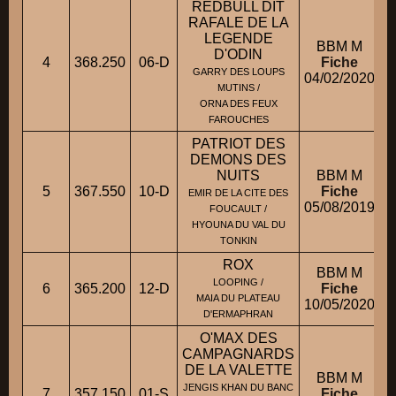
REDBULL DIT
RAFALE DE LA
LEGENDE
BBM M
D'ODIN
4
368.250
06-D
Fiche
GARRY DES LOUPS
04/02/2020
MUTINS /
ORNA DES FEUX
FAROUCHES
PATRIOT DES
DEMONS DES
NUITS
BBM M
5
367.550
10-D
Fiche
EMIR DE LA CITE DES
05/08/2019
FOUCAULT /
HYOUNA DU VAL DU
TONKIN
ROX
BBM M
LOOPING /
6
365.200
12-D
Fiche
MAIA DU PLATEAU
10/05/2020
D'ERMAPHRAN
O'MAX DES
CAMPAGNARDS
DE LA VALETTE
BBM M
JENGIS KHAN DU BANC
7
357.150
01-S
Fiche