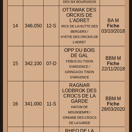
DES SIX BOURGEOIS
OTTAWAK DES
ORCKIS DE
L'ADRET
BA M
14
346.050
12-S
Fiche
M
IRCK DE LA HUTTE DES
03/10/2018
BERGERS /
HYETIE DES ORCKIS DE
L'ADRET
OPP DU BOIS
DE GAL
BBM M
FEBUS DU TISON
15
342.100
07-D
Fiche
D'ARGENCE /
22/11/2018
GRINGA DU TISON
D'ARGENCE
RAGNAR
LODBROK DES
CROCS DE LA
BBM M
GARDE
16
341.000
11-S
Fiche
M
HATOM DE
28/03/2020
MOUNSEMPE /
ORKANE DES CROCS
DE LA GARDE
RHEO DE LA