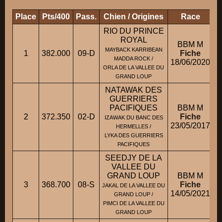
Place
Pts/400
Pass.
Chien / Origines
Race
P
RIO DU PRINCE
ROYAL
BBM M
MAYBACK KARRIBEAN
1
382.000
09-D
Fiche
MADDA ROCK /
18/06/2020
ORLA DE LA VALLEE DU
GRAND LOUP
NATAWAK DES
GUERRIERS
PACIFIQUES
BBM M
2
372.350
02-D
Fiche
IZAWAK DU BANC DES
23/05/2017
HERMELLES /
LYKA DES GUERRIERS
PACIFIQUES
SEEDJY DE LA
VALLEE DU
GRAND LOUP
BBM M
3
368.700
08-S
Fiche
JAKAL DE LA VALLEE DU
14/05/2021
GRAND LOUP /
PIMCI DE LA VALLEE DU
GRAND LOUP