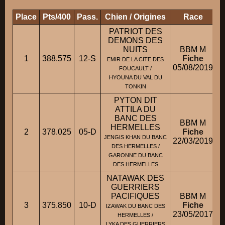
Place
Pts/400
Pass.
Chien / Origines
Race
P
PATRIOT DES
DEMONS DES
NUITS
BBM M
1
388.575
12-S
Fiche
EMIR DE LA CITE DES
05/08/2019
FOUCAULT /
HYOUNA DU VAL DU
TONKIN
PYTON DIT
ATTILA DU
BANC DES
BBM M
HERMELLES
2
378.025
05-D
Fiche
JENGIS KHAN DU BANC
22/03/2019
DES HERMELLES /
GARONNE DU BANC
DES HERMELLES
NATAWAK DES
GUERRIERS
PACIFIQUES
BBM M
3
375.850
10-D
Fiche
IZAWAK DU BANC DES
23/05/2017
HERMELLES /
LYKA DES GUERRIERS