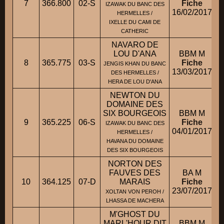
7
366.800
02-S
Fiche
M
IZAWAK DU BANC DES
16/02/2017
HERMELLES /
IXELLE DU CAMI DE
CATHERIC
NAVARO DE
LOU D'ANA
BBM M
8
365.775
03-S
Fiche
JENGIS KHAN DU BANC
13/03/2017
DES HERMELLES /
HERA DE LOU D'ANA
NEWTON DU
DOMAINE DES
SIX BOURGEOIS
BBM M
9
365.225
06-S
Fiche
IZAWAK DU BANC DES
04/01/2017
HERMELLES /
HAVANA DU DOMAINE
DES SIX BOURGEOIS
NORTON DES
FAUVES DES
BA M
10
364.125
07-D
MARAIS
Fiche
23/07/2017
XOLTAN VON PEROH /
LHASSA DE MACHERA
M'GHOST DU
MARL'HOUR DIT
BBM M