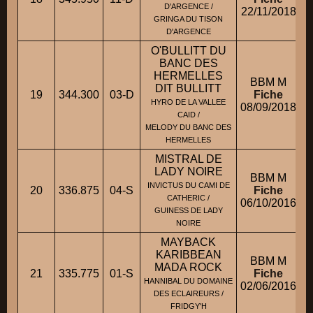
D'ARGENCE /
22/11/2018
GRINGA DU TISON
D'ARGENCE
O'BULLITT DU
BANC DES
HERMELLES
BBM M
DIT BULLITT
19
344.300
03-D
Fiche
HYRO DE LA VALLEE
08/09/2018
CAID /
MELODY DU BANC DES
HERMELLES
MISTRAL DE
LADY NOIRE
BBM M
INVICTUS DU CAMI DE
20
336.875
04-S
Fiche
CATHERIC /
06/10/2016
GUINESS DE LADY
NOIRE
MAYBACK
KARIBBEAN
BBM M
MADA ROCK
21
335.775
01-S
Fiche
HANNIBAL DU DOMAINE
02/06/2016
DES ECLAIREURS /
FRIDGY'H