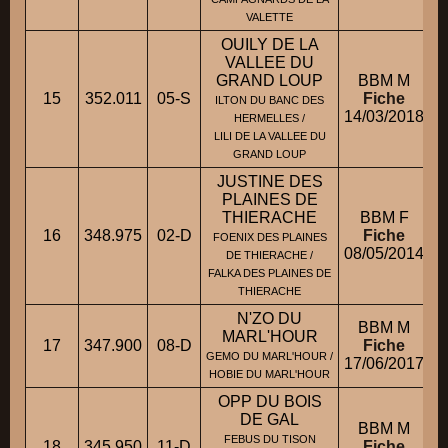
VALETTE
OUILY DE LA
VALLEE DU
GRAND LOUP
BBM M
15
352.011
05-S
Fiche
ILTON DU BANC DES
14/03/2018
HERMELLES /
LILI DE LA VALLEE DU
GRAND LOUP
JUSTINE DES
PLAINES DE
THIERACHE
BBM F
16
348.975
02-D
Fiche
FOENIX DES PLAINES
08/05/2014
DE THIERACHE /
FALKA DES PLAINES DE
THIERACHE
N'ZO DU
BBM M
MARL'HOUR
17
347.900
08-D
Fiche
GEMO DU MARL'HOUR /
17/06/2017
HOBIE DU MARL'HOUR
OPP DU BOIS
DE GAL
BBM M
FEBUS DU TISON
18
345.950
11-D
Fiche