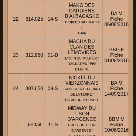
MAKO DES
GARDIENS
BA M
D'ALBACASKO
22
314.025
14-S
Fiche
H'LOKI DU RIO DOURO
06/08/2016
/
GAIA
MACHA DU
CLAN DES
BBG F
LEMOVICES
23
312.950
01-D
Fiche
E'KIJIN DU MUSHER /
01/08/2016
DAGDA DES FEES
D'EBENE
NICKEL DU
VIERZONNAIS
BA M
24
307.650
09-S
Fiche
GANGSTER DU CHANT
14/09/2017
DE LA TERRE /
LIO AN DURZHUNELL
MIDWAY DU
TISON
D'ARGENCE
BBM M
-
Forfait
11-S
Fiche
G'JEDI DU TISON
10/06/2016
D'ARGENCE /