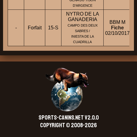
GENA DU TISON
D'ARGENCE
NYTRO DE LA
GANADERIA
BBM M
CAMPO DES DEUX
-
Forfait
15-S
Fiche
SABRES /
02/10/2017
INIESTA DE LA
CUADRILLA
SPORTS-CANINS.NET V2.0.0
Copyright © 2008-2026