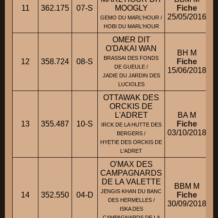
11
362.175
07-S
MOOGLY
Fiche
25/05/2016
GEMO DU MARL'HOUR /
HOBI DU MARL'HOUR
OMER DIT
O'DAKAI WAN
BH M
BRASSAI DES FONDS
12
358.724
08-S
Fiche
DE GUEULE /
15/06/2018
JADIE DU JARDIN DES
LUCIOLES
OTTAWAK DES
ORCKIS DE
L'ADRET
BA M
13
355.487
10-S
Fiche
M
IRCK DE LA HUTTE DES
03/10/2018
BERGERS /
HYETIE DES ORCKIS DE
L'ADRET
O'MAX DES
CAMPAGNARDS
DE LA VALETTE
BBM M
JENGIS KHAN DU BANC
14
352.550
04-D
Fiche
DES HERMELLES /
30/09/2018
ISKA DES
CAMPAGNARDS DE LA