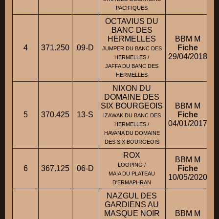
PACIFIQUES
OCTAVIUS DU
BANC DES
HERMELLES
BBM M
4
371.250
09-D
Fiche
JUMPER DU BANC DES
29/04/2018
HERMELLES /
JAFFA DU BANC DES
HERMELLES
NIXON DU
DOMAINE DES
SIX BOURGEOIS
BBM M
5
370.425
13-S
Fiche
IZAWAK DU BANC DES
04/01/2017
HERMELLES /
HAVANA DU DOMAINE
DES SIX BOURGEOIS
ROX
BBM M
LOOPING /
6
367.125
06-D
Fiche
MAIA DU PLATEAU
10/05/2020
D'ERMAPHRAN
NAZGUL DES
GARDIENS AU
MASQUE NOIR
BBM M