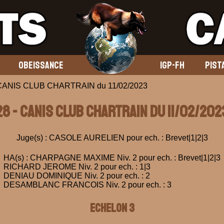
OBEISSANCE
IGP-FH
PIST
 CANIS CLUB CHARTRAIN du 11/02/2023
28 - CANIS CLUB CHARTRAIN du 11/02/202
Juge(s) : CASOLE AURELIEN pour ech. : Brevet|1|2|3
HA(s) : CHARPAGNE MAXIME Niv. 2 pour ech. : Brevet|1|2|3
RICHARD JEROME Niv. 2 pour ech. : 1|3
DENIAU DOMINIQUE Niv. 2 pour ech. : 2
DESAMBLANC FRANCOIS Niv. 2 pour ech. : 3
ECHELON 3