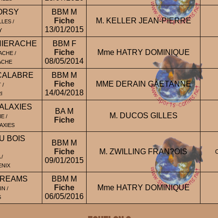
'ORSY
BBM M
Fiche
M. KELLER JEAN-PIERRE
LES /
13/01/2015
Y
HIERACHE
BBM F
Fiche
Mme HATRY DOMINIQUE
ACHE /
08/05/2014
ACHE
CALABRE
BBM M
Fiche
MME DERAIN GAETANNE
 /
14/04/2018
I
GALAXIES
BA M
M. DUCOS GILLES
E /
Fiche
AXIES
U BOIS
BBM M
Fiche
M. ZWILLING FRAN?OIS
/
09/01/2015
ENIX
DREAMS
BBM M
Fiche
Mme HATRY DOMINIQUE
N /
06/05/2016
S