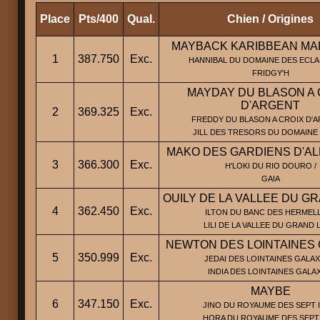
Place
Pts/400
Qual.
Chien / Origines
MAYBACK KARIBBEAN MA
1
387.750
Exc.
HANNIBAL DU DOMAINE DES ECLA
FRIDGY'H
MAYDAY DU BLASON A 
D'ARGENT
2
369.325
Exc.
FREDDY DU BLASON A CROIX D'A
JILL DES TRESORS DU DOMAINE
MAKO DES GARDIENS D'A
3
366.300
Exc.
H'LOKI DU RIO DOURO /
GAIA
OUILY DE LA VALLEE DU G
4
362.450
Exc.
ILTON DU BANC DES HERMELL
LILI DE LA VALLEE DU GRAND
NEWTON DES LOINTAINES 
5
350.999
Exc.
JEDAI DES LOINTAINES GALAXI
INDIA DES LOINTAINES GALA
MAYBE
6
347.150
Exc.
JINO DU ROYAUME DES SEPT I
HORA DU ROYAUME DES SEPT 