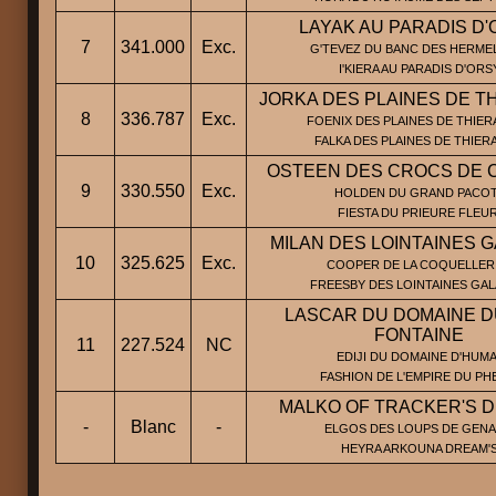
LAYAK AU PARADIS D
7
341.000
Exc.
G'TEVEZ DU BANC DES HERMEL
I'KIERA AU PARADIS D'ORS
JORKA DES PLAINES DE T
8
336.787
Exc.
FOENIX DES PLAINES DE THIER
FALKA DES PLAINES DE THIER
OSTEEN DES CROCS DE 
9
330.550
Exc.
HOLDEN DU GRAND PACOT
FIESTA DU PRIEURE FLEUR
MILAN DES LOINTAINES 
10
325.625
Exc.
COOPER DE LA COQUELLERI
FREESBY DES LOINTAINES GAL
LASCAR DU DOMAINE D
FONTAINE
11
227.524
NC
EDIJI DU DOMAINE D'HUMA 
FASHION DE L'EMPIRE DU PH
MALKO OF TRACKER'S 
-
Blanc
-
ELGOS DES LOUPS DE GENAI
HEYRA ARKOUNA DREAM'