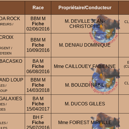
Race
Propriétaire/Conducteur
DA ROCK
BBM M
M. DEVILLE JEAN-
CL
Fiche
IREURS /
CHRISTOPHE
02/06/2016
CROIX
BBM M
Fiche
M. DENIAU DOMINIQUE
RGENT /
10/09/2016
 D'EDEN
LBACASKO
BA M
Fiche
Mme CAILLOUEY FABIENNE
(C
06/08/2016
RAND LOUP
BBM M
CL
Fiche
M. BOUZIDI NABIL
ES /
14/03/2018
 LOUP
GALAXIES
BA M
Fiche
M. DUCOS GILLES
ES /
15/04/2017
XIES
BH F
Fiche
Mme FOIREST MIREILLE
LES /
25/07/2016
ILES