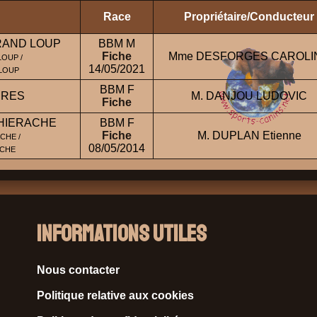
Race
Propriétaire/Conducteur
RAND LOUP
BBM M
Fiche
Mme DESFORGES CAROLI
LOUP /
14/05/2021
 LOUP
BBM F
BRES
M. DANJOU LUDOVIC
Fiche
THIERACHE
BBM F
Fiche
M. DUPLAN Etienne
CHE /
08/05/2014
ACHE
Informations Utiles
Nous contacter
Politique relative aux cookies