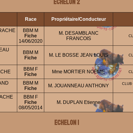
ECHELON 2
Race
Propriétaire/Conducteur
ERACHE
BBM M
M. DESAMBLANC
Fiche
CL
FRANCOIS
14/06/2020
CEAU
BBM M
M. LE BOSSE JEAN LOUIS
CL
Fiche
BBM F
ACHE
Mme MORTIER NOEMIE
CL
Fiche
AND
BBM M
CLUB 
M. JOUANNEAU ANTHONY
Fiche
RACHE
BBM F
Fiche
M. DUPLAN Etienne
08/05/2014
ECHELON 1