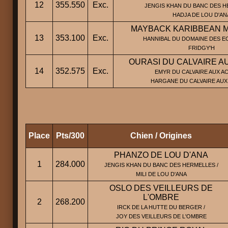
12
355.550
Exc.
JENGIS KHAN DU BANC DES H
HADJA DE LOU D'AN
MAYBACK KARIBBEAN 
13
353.100
Exc.
HANNIBAL DU DOMAINE DES EC
FRIDGY'H
OURASI DU CALVAIRE A
14
352.575
Exc.
EMYR DU CALVAIRE AUX AC
HARGANE DU CALVAIRE AUX
Place
Pts/300
Chien / Origines
PHANZO DE LOU D'ANA
1
284.000
JENGIS KHAN DU BANC DES HERMELLES /
MILI DE LOU D'ANA
OSLO DES VEILLEURS DE
L'OMBRE
2
268.200
IRCK DE LA HUTTE DU BERGER /
JOY DES VEILLEURS DE L'OMBRE