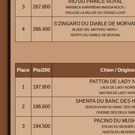
RIO DU PRINCE ROYAL
3
267.800
MAYBACK KARRIBEAN MADDA ROCK /
ORLA DE LA VALLEE DU GRAND LOUP
S'ZINGARO DU DIABLE DE MORVA
4
266.400
BLADE DEL MISTERO NERO /
NORTH DU DIABLE DE MORVAL
Place
Pts/200
Chien / Origine
PATTON DE LADY 
1
197.800
LAOS DE LADY NOIRE
MAITIKA DE LADY NOI
SHERPA DU BANC DES 
2
196.600
JENGIS KHAN DU BANC DES HE
ONDINE DES DEUX SAB
PACINO DU MUS
3
194.500
E'KIJIN DU MUSHER 
HASTIA DU MUSHER