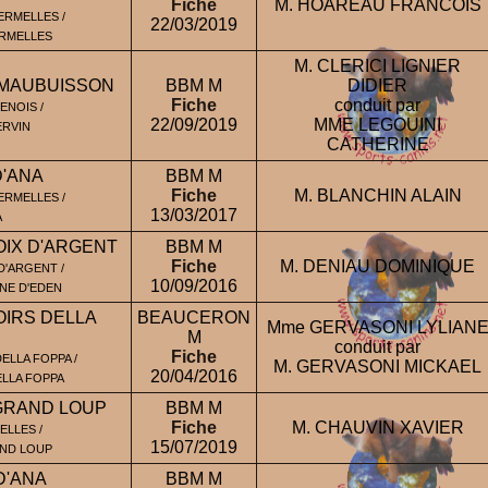
Fiche
M. HOAREAU FRANCOIS
ERMELLES /
22/03/2019
RMELLES
M. CLERICI LIGNIER
 MAUBUISSON
BBM M
DIDIER
Fiche
conduit par
ENOIS /
22/09/2019
MME LEGOUINI
ERVIN
CATHERINE
D'ANA
BBM M
Fiche
M. BLANCHIN ALAIN
ERMELLES /
13/03/2017
A
OIX D'ARGENT
BBM M
Fiche
M. DENIAU DOMINIQUE
D'ARGENT /
10/09/2016
NE D'EDEN
OIRS DELLA
BEAUCERON
Mme GERVASONI LYLIAN
M
conduit par
Fiche
LLA FOPPA /
M. GERVASONI MICKAEL
20/04/2016
LLA FOPPA
 GRAND LOUP
BBM M
Fiche
M. CHAUVIN XAVIER
ELLES /
15/07/2019
AND LOUP
D'ANA
BBM M