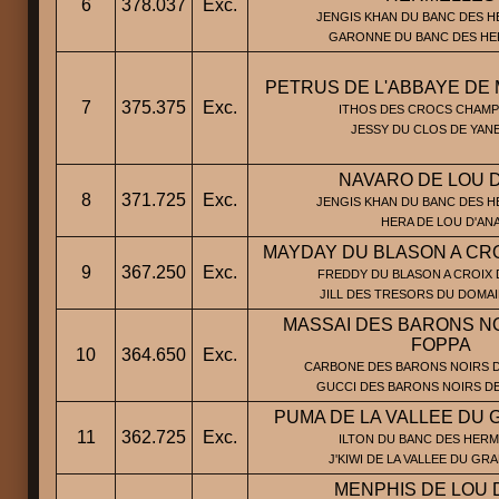
6
378.037
Exc.
JENGIS KHAN DU BANC DES H
GARONNE DU BANC DES HE
PETRUS DE L'ABBAYE DE
7
375.375
Exc.
ITHOS DES CROCS CHAMP
JESSY DU CLOS DE YAN
NAVARO DE LOU 
8
371.725
Exc.
JENGIS KHAN DU BANC DES H
HERA DE LOU D'AN
MAYDAY DU BLASON A CR
9
367.250
Exc.
FREDDY DU BLASON A CROIX 
JILL DES TRESORS DU DOMAI
MASSAI DES BARONS N
FOPPA
10
364.650
Exc.
CARBONE DES BARONS NOIRS DE
GUCCI DES BARONS NOIRS DE
PUMA DE LA VALLEE DU
11
362.725
Exc.
ILTON DU BANC DES HERM
J'KIWI DE LA VALLEE DU GR
MENPHIS DE LOU 