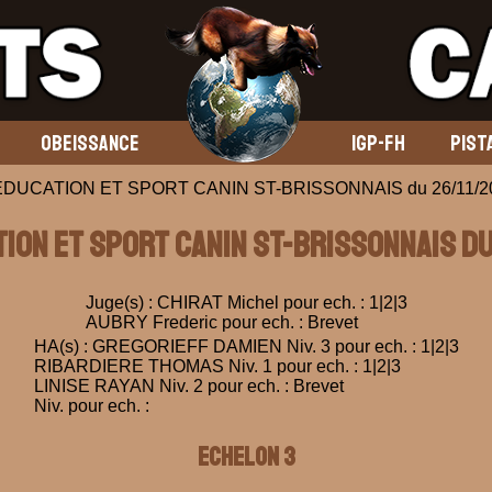
OBEISSANCE
IGP-FH
PIST
 EDUCATION ET SPORT CANIN ST-BRISSONNAIS du 26/11/2
TION ET SPORT CANIN ST-BRISSONNAIS du
Juge(s) : CHIRAT Michel pour ech. : 1|2|3
AUBRY Frederic pour ech. : Brevet
HA(s) : GREGORIEFF DAMIEN Niv. 3 pour ech. : 1|2|3
RIBARDIERE THOMAS Niv. 1 pour ech. : 1|2|3
LINISE RAYAN Niv. 2 pour ech. : Brevet
Niv. pour ech. :
ECHELON 3