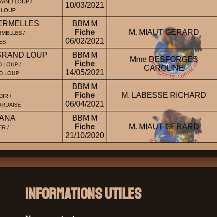
RAND LOUP /
10/03/2021
D LOUP
ERMELLES
BBM M
Fiche
M. MIAUT GERARD
MELLES /
06/02/2021
ES
 GRAND LOUP
BBM M
Mme DESFORGES
Fiche
 LOUP /
CAROLINE
14/05/2021
ND LOUP
BBM M
Fiche
M. LABESSE RICHARD
IR /
06/04/2021
ARDAISE
'ANA
BBM M
Fiche
M. MIAUT GERARD
R /
21/10/2020
Informations Utiles