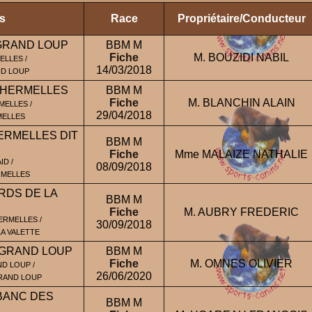
es
Race
Propriétaire/Conducteur
 GRAND LOUP
BBM M
Fiche
M. BOUZIDI NABIL
ELLES /
14/03/2018
ND LOUP
 HERMELLES
BBM M
Fiche
M. BLANCHIN ALAIN
ELLES /
29/04/2018
MELLES
ERMELLES DIT
BBM M
Fiche
Mme MALAIZE NATHALIE
ID /
08/09/2018
RMELLES
RDS DE LA
BBM M
Fiche
M. AUBRY FREDERIC
ERMELLES /
30/09/2018
A VALETTE
 GRAND LOUP
BBM M
Fiche
M. OMNES OLIVIER
ND LOUP /
26/06/2020
GRAND LOUP
 BANC DES
BBM M