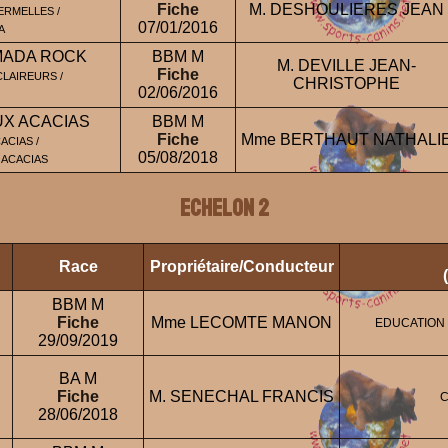
Fiche
M. DESHOULIERES JEAN
ERMELLES /
07/01/2016
A
MADA ROCK
BBM M
M. DEVILLE JEAN-
Fiche
LAIREURS /
CHRISTOPHE
02/06/2016
UX ACACIAS
BBM M
Fiche
Mme BERTHAUT NATHALI
ACIAS /
05/08/2018
 ACACIAS
ECHELON 2
Race
Propriétaire/Conducteur
BBM M
Fiche
Mme LECOMTE MANON
EDUCATION 
29/09/2019
BA M
Fiche
M. SENECHAL FRANCIS
C
28/06/2018