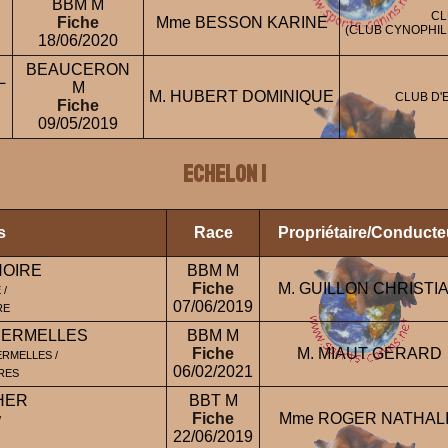
BBM M
CL
Fiche
Mme BESSON KARINE
(CLUB CYNOPHILE
18/06/2020
BEAUCERON
L
M
M. HUBERT DOMINIQUE
CLUB D'
Fiche
09/05/2019
ECHELON 1
s
Race
Propriétaire/Conducte
NOIRE
BBM M
Fiche
M. GUILLON CHRISTI
 /
07/06/2019
RE
HERMELLES
BBM M
Fiche
M. MIAUT GERARD
RMELLES /
06/02/2021
RES
HER
BBT M
Fiche
Mme ROGER NATHAL
/
22/06/2019