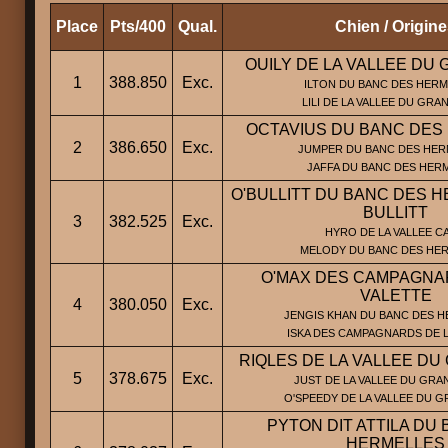
Place
Pts/400
Qual.
Chien / Origin
OUILY DE LA VALLEE DU
1
388.850
Exc.
ILTON DU BANC DES HERM
LILI DE LA VALLEE DU GRA
OCTAVIUS DU BANC DES
2
386.650
Exc.
JUMPER DU BANC DES HERM
JAFFA DU BANC DES HER
O'BULLITT DU BANC DES H
BULLITT
3
382.525
Exc.
HYRO DE LA VALLEE CA
MELODY DU BANC DES HE
O'MAX DES CAMPAGNA
VALETTE
4
380.050
Exc.
JENGIS KHAN DU BANC DES H
ISKA DES CAMPAGNARDS DE L
RIQLES DE LA VALLEE DU
5
378.675
Exc.
JUST DE LA VALLEE DU GRA
O'SPEEDY DE LA VALLEE DU 
PYTON DIT ATTILA DU
HERMELLES