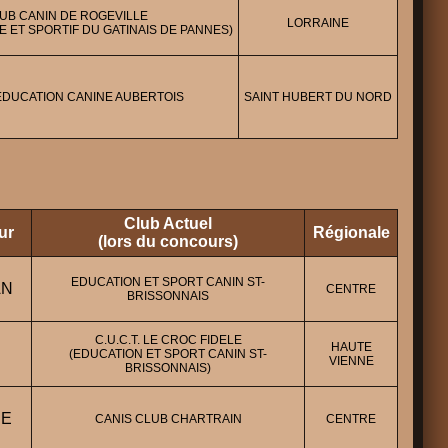
UB CANIN DE ROGEVILLE
LORRAINE
 ET SPORTIF DU GATINAIS DE PANNES)
EDUCATION CANINE AUBERTOIS
SAINT HUBERT DU NORD
Club Actuel
ur
Régionale
(lors du concours)
EDUCATION ET SPORT CANIN ST-
AN
CENTRE
BRISSONNAIS
C.U.C.T. LE CROC FIDELE
HAUTE
(EDUCATION ET SPORT CANIN ST-
VIENNE
BRISSONNAIS)
IE
CANIS CLUB CHARTRAIN
CENTRE