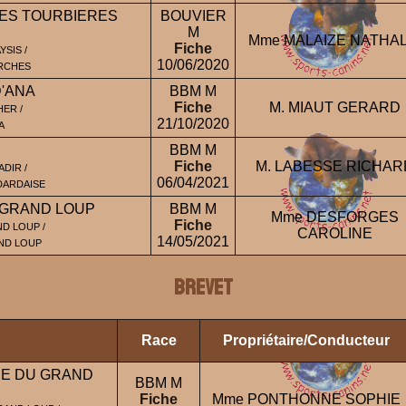
DES TOURBIERES
BOUVIER
M
Mme MALAIZE NATHAL
Fiche
SIS /
10/06/2020
RCHES
'ANA
BBM M
Fiche
M. MIAUT GERARD
ER /
21/10/2020
A
BBM M
Fiche
M. LABESSE RICHAR
DIR /
06/04/2021
DARDAISE
 GRAND LOUP
BBM M
Mme DESFORGES
Fiche
ND LOUP /
CAROLINE
14/05/2021
AND LOUP
BREVET
Race
Propriétaire/Conducteur
EE DU GRAND
BBM M
Fiche
Mme PONTHONNE SOPHIE