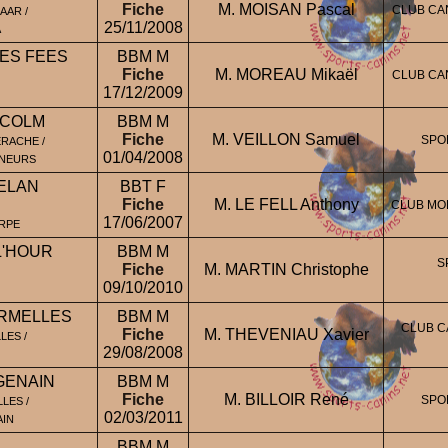
Fiche
M. MOISAN Pascal
CLUB CAN
AAR /
25/11/2008
A
DES FEES
BBM M
Fiche
M. MOREAU Mikaël
CLUB CAN
17/12/2009
LCOLM
BBM M
Fiche
M. VEILLON Samuel
SPO
ERACHE /
01/04/2008
GNEURS
ELAN
BBT F
Fiche
M. LE FELL Anthony
CLUB MOR
17/06/2007
RPE
L'HOUR
BBM M
S
Fiche
M. MARTIN Christophe
09/10/2010
ERMELLES
BBM M
CLUB C
Fiche
M. THEVENIAU Xavier
LES /
29/08/2008
GENAIN
BBM M
Fiche
M. BILLOIR René
SPO
LES /
02/03/2011
AIN
BBM M