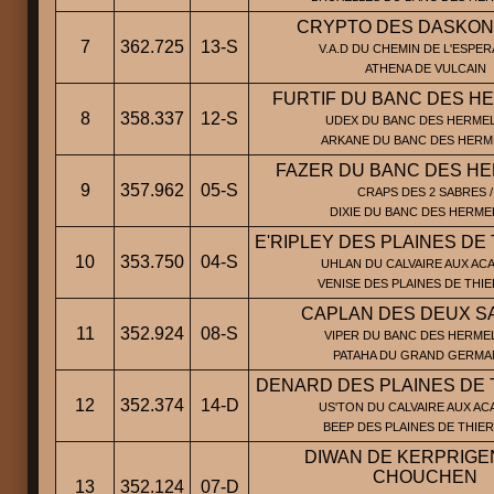
CRYPTO DES DASKO
7
362.725
13-S
V.A.D DU CHEMIN DE L'ESPER
ATHENA DE VULCAIN
FURTIF DU BANC DES H
8
358.337
12-S
UDEX DU BANC DES HERMEL
ARKANE DU BANC DES HERM
FAZER DU BANC DES H
9
357.962
05-S
CRAPS DES 2 SABRES /
DIXIE DU BANC DES HERME
E'RIPLEY DES PLAINES DE
10
353.750
04-S
UHLAN DU CALVAIRE AUX ACA
VENISE DES PLAINES DE THI
CAPLAN DES DEUX S
11
352.924
08-S
VIPER DU BANC DES HERMEL
PATAHA DU GRAND GERM
DENARD DES PLAINES DE
12
352.374
14-D
US'TON DU CALVAIRE AUX ACA
BEEP DES PLAINES DE THIE
DIWAN DE KERPRIGEN
CHOUCHEN
13
352.124
07-D