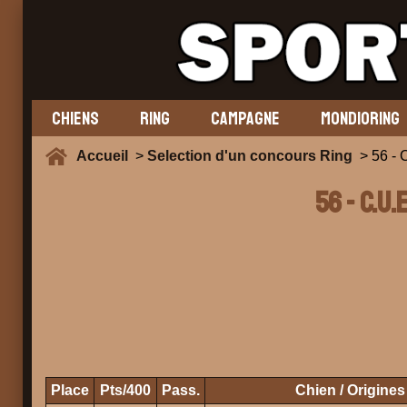
CHIENS
RING
CAMPAGNE
MONDIORING
Accueil
>
Selection d'un concours Ring
> 56 - 
56 - C.U.
Place
Pts/400
Pass.
Chien / Origines