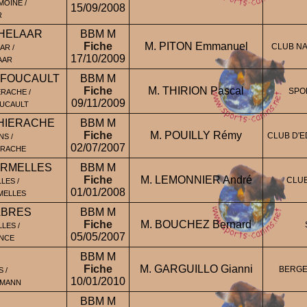
OINE /
15/09/2008
R
HELAAR
BBM M
Fiche
M. PITON Emmanuel
CLUB NA
AR /
17/10/2009
AAR
S FOUCAULT
BBM M
Fiche
M. THIRION Pascal
SPO
ERACHE /
09/11/2009
OUCAULT
THIERACHE
BBM M
Fiche
M. POUILLY Rémy
CLUB D'E
S /
02/07/2007
IERACHE
ERMELLES
BBM M
Fiche
M. LEMONNIER André
CLUB
LES /
01/01/2008
MELLES
ABRES
BBM M
Fiche
M. BOUCHEZ Bernard
LES /
05/05/2007
ANCE
BBM M
Fiche
M. GARGUILLO Gianni
BERGE
 /
10/01/2010
FMANN
BBM M