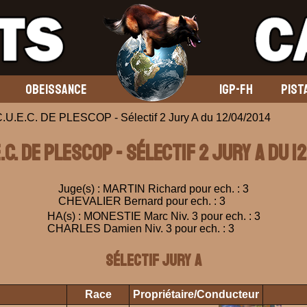
OBEISSANCE
IGP-FH
PIST
C.U.E.C. DE PLESCOP - Sélectif 2 Jury A du 12/04/2014
E.C. DE PLESCOP - Sélectif 2 Jury A du 
Juge(s) : MARTIN Richard pour ech. : 3
CHEVALIER Bernard pour ech. : 3
HA(s) : MONESTIE Marc Niv. 3 pour ech. : 3
CHARLES Damien Niv. 3 pour ech. : 3
Sélectif Jury A
Race
Propriétaire/Conducteur