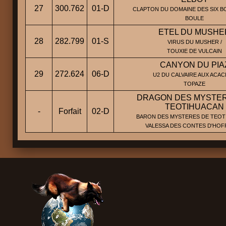
27
300.762
01-D
CLAPTON DU DOMAINE DES SIX B
BOULE
ETEL DU MUSHE
28
282.799
01-S
VIRUS DU MUSHER /
TOUXIE DE VULCAIN
CANYON DU PIA
29
272.624
06-D
U2 DU CALVAIRE AUX ACACI
TOPAZE
DRAGON DES MYSTE
TEOTIHUACAN
-
Forfait
02-D
BARON DES MYSTERES DE TEOT
VALESSA DES CONTES D'HO