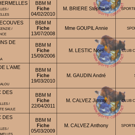
HERMELLES
BBM M
Fiche
M. BRIERE Stéphane
SPORTI
LES /
04/02/2010
ELLES
'ECOUVES
BBM M
Fiche
Mme GOUPIL Annie
SPO
ENZIE /
13/07/2008
ANCE
INS DE
BBM M
Fiche
M. LESTIC Noël
CLUB C
15/09/2006
BA
DE L'AME
BBM M
Fiche
M. GAUDIN André
19/03/2010
MALOU
 DES
BBM M
Fiche
M. CALVEZ Jimmy
CLUB C
LES /
22/04/2011
ITE SAULE
C DES
BBM M
Fiche
M. CALVEZ Anthony
SPORTI
LES /
05/03/2009
RMELLES