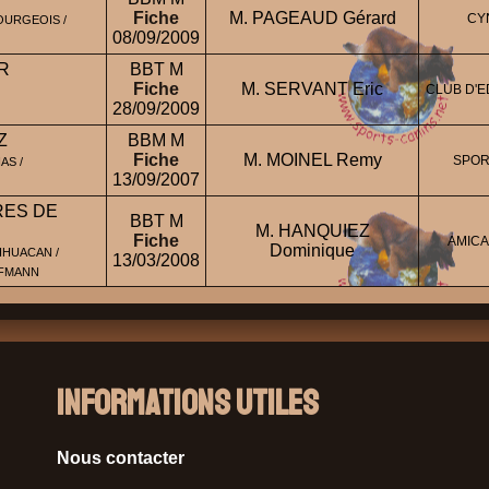
Fiche
M. PAGEAUD Gérard
CY
OURGEOIS /
08/09/2009
R
BBT M
Fiche
M. SERVANT Eric
CLUB D'E
28/09/2009
Z
BBM M
Fiche
M. MOINEL Remy
SPOR
AS /
13/09/2007
RES DE
BBT M
M. HANQUIEZ
Fiche
AMICA
Dominique
IHUACAN /
13/03/2008
FFMANN
Informations Utiles
Nous contacter