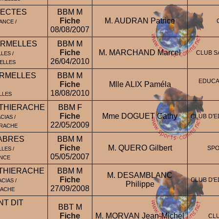
NECTES
BBM M
Fiche
M. AUDRAN Patrice
ANCE /
08/08/2007
ERMELLES
BBM M
Fiche
M. MARCHAND Marcel
CLUB S
LES /
26/04/2010
ELLES
ERMELLES
BBM M
EDUCA
Fiche
Mlle ALIX Paméla
18/08/2010
LLES
 THIERACHE
BBM F
Fiche
Mme DOGUET Cathy
CLUB D'E
CIAS /
22/05/2009
ERACHE
ABRES
BBM M
Fiche
M. QUERO Gilbert
SPO
LES /
05/05/2007
ANCE
 THIERACHE
BBM M
M. DESAMBLANC
Fiche
CLUB D'E
CIAS /
Philippe
27/09/2008
RACHE
T DIT
BBT M
Fiche
M. MORVAN Jean-Michel
CL