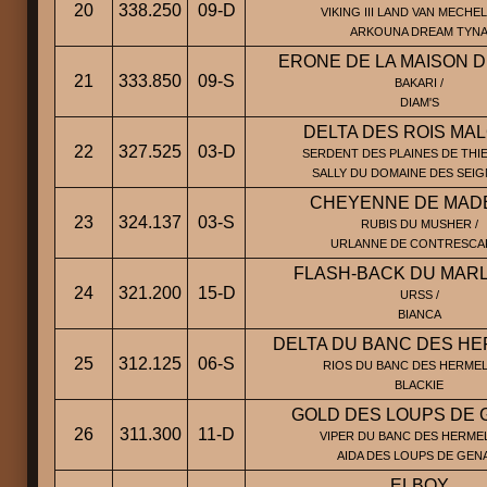
20
338.250
09-D
VIKING III LAND VAN MECHEL
ARKOUNA DREAM TYN
ERONE DE LA MAISON 
21
333.850
09-S
BAKARI /
DIAM'S
DELTA DES ROIS MA
22
327.525
03-D
SERDENT DES PLAINES DE THI
SALLY DU DOMAINE DES SEI
CHEYENNE DE MAD
23
324.137
03-S
RUBIS DU MUSHER /
URLANNE DE CONTRESCA
FLASH-BACK DU MAR
24
321.200
15-D
URSS /
BIANCA
DELTA DU BANC DES H
25
312.125
06-S
RIOS DU BANC DES HERMEL
BLACKIE
GOLD DES LOUPS DE 
26
311.300
11-D
VIPER DU BANC DES HERMEL
AIDA DES LOUPS DE GEN
ELBOY