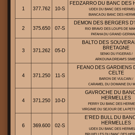
FEDZARRO DU BANC DES 
1
377.762
10-S
UDEX DU BANC DES HERMEL
BIANCA DU BANC DES HERM
DEMON DES BERGERS D
2
375.650
07-S
RIO BRAVO DES LOUPS DE MAK
PATAHA DU GRAND GERM
BALTO DES SOUVERA
BRETAGNE
3
371.262
05-D
SENKI DU FIGERAS /
ARKOUNA DREAM'S SIM
FEANO DES GARDIENS 
CELTE
4
371.250
11-S
BARON DE VULCAIN /
CARAMEL DU DOMAINE DU 
GAVROCHE DU BANC
HERMELLES
4
371.250
10-D
PERRY DU BANC DES HERMEL
VIRGINIE DU SEJOUR DE LA PET
E'RED BULL DU BAN
HERMELLES
6
369.600
02-S
UDEX DU BANC DES HERMEL
BRUXELLES DU BANC DES HE