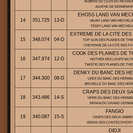
RUBENS DU CLOS DU RICHAUM
AGATHE DE KERMENHI
EHOSS LAND VAN MEC
14
351.725
13-D
VALMY LAND VAN MECHELA
TESSY LAND VAN MECHEL
EXTREME DE LA CITE DE
15
348.074
04-D
TOP GUN DES PLAINES DE THI
CHEYENNE DE LA CITE DES F
COOK DES PLAINES DE 
16
347.974
12-D
NOTHER DES LOUPS MUTIN
TWISTIE DES PLAINES DE TH
DENKY DU BANC DES H
17
344.300
08-D
UDEX DU BANC DES HERMEL
BRUXELLE DU BANC DES HER
CRAPS DES DEUX S
18
343.486
14-S
VIPER DU BANC DES HERMEL
PATAHA DU GRAND GERM
FANGIO
19
340.087
15-S
CRAPS DES DEUX SABRES
VENUS DES CONTES D'HOF
DIDJI