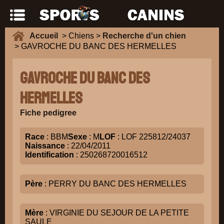
Accueil
> Chiens >
Recherche d'un chien
> GAVROCHE DU BANC DES HERMELLES
GAVROCHE DU BANC DES
HERMELLES
Fiche pedigree
Race
: BBM
Sexe
: M
LOF
: LOF 225812/24037
Naissance
: 22/04/2011
Identification
: 250268720016512
Père
: PERRY DU BANC DES HERMELLES
Mère
: VIRGINIE DU SEJOUR DE LA PETITE
SAULE