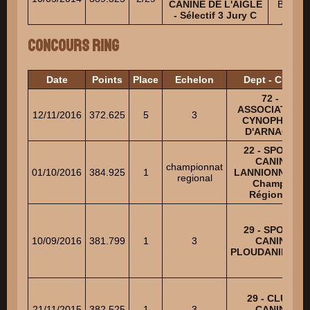
CANINE DE L'AIGLE
BERN
- Sélectif 3 Jury C
Philip
Concours Ring
Date
Points
Place
Echelon
Dept - Club
72 -
ASSOCIATION
12/11/2016
372.625
5
3
CYNOPHILE
D'ARNAGE
22 - SPORT
CANIN
championnat
01/10/2016
384.925
1
LANNIONNAIS -
regional
Champ.
Régional
29 - SPORT
10/09/2016
381.799
1
3
CANIN
PLOUDANIELOIS
29 - CLUB
21/11/2015
382.525
1
3
CANIN