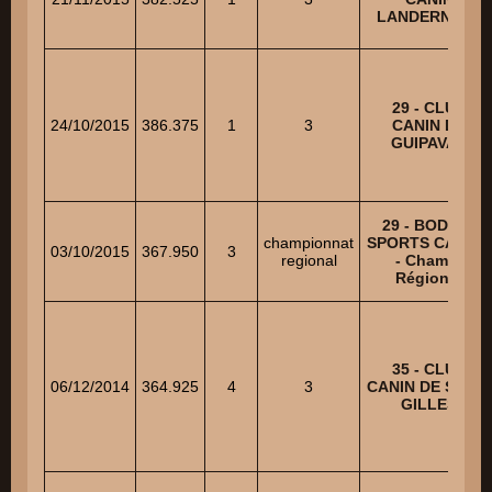
LANDERNEEN
29 - CLUB
24/10/2015
386.375
1
3
CANIN DE
GUIPAVAS
29 - BODILIS
championnat
SPORTS CANINS
03/10/2015
367.950
3
regional
- Champ.
Régional
35 - CLUB
06/12/2014
364.925
4
3
CANIN DE SAINT
GILLES