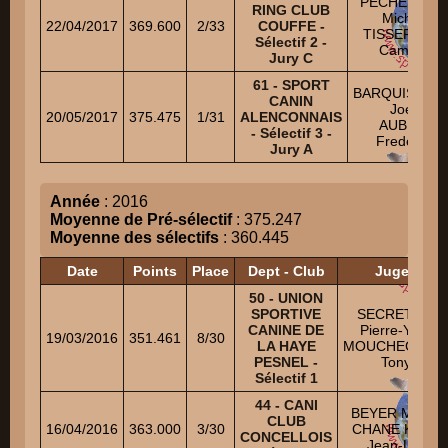
PECHEREAU
RING CLUB
Michel
22/04/2017
369.600
2/33
COUFFE -
TISSERAND
Sélectif 2 -
Camille
Jury C
61 - SPORT
BARQUISSEA
CANIN
Joel
20/05/2017
375.475
1/31
ALENCONNAIS
AUBRY
- Sélectif 3 -
Frederic
Jury A
Année
: 2016
Moyenne de Pré-sélectif
: 375.247
Moyenne des sélectifs
: 360.445
Date
Points
Place
Dept - Club
Juges
50 - UNION
SPORTIVE
SECRETAIN
CANINE DE
Pierre-Yves
19/03/2016
351.461
8/30
LA HAYE
MOUCHEGHIA
PESNEL -
Tony
Sélectif 1
44 - CANI
BEYER Michel
CLUB
16/04/2016
363.000
3/30
CHANE KANE
CONCELLOIS
Jean-Luc