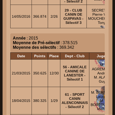
- Sélectif 2
29 - CLUB
SECRETAIN
CANIN DE
Pierre-Yves
14/05/2016
366.874
2/26
GUIPAVAS -
MOUCHEGHIA
Sélectif 3
Tony
Année
: 2015
Moyenne de Pré-sélectif
: 378.515
Moyenne des sélectifs
: 369.342
Date
Points
Place
Dept - Club
Juges
M.
56 - AMICALE
AGREMONT
CANINE DE
21/03/2015
350.625
12/30
André
LANESTER -
M. ALART
Sélectif 1
Guy
M. BERNARD
61 - SPORT
Laurent
CANIN
18/04/2015
380.325
1/29
M.
ALENCONNAIS
BORTOLUZZI
- Sélectif 2
Michel