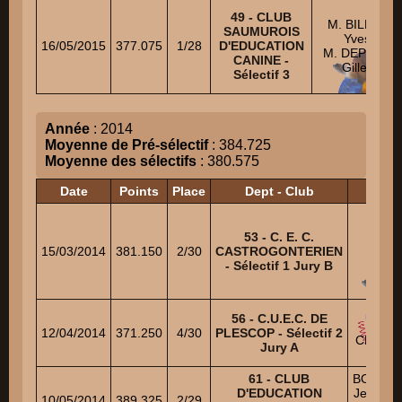
49 - CLUB
M. BILLAT
SAUMUROIS
Yves
16/05/2015
377.075
1/28
D'EDUCATION
M. DEPREZ
CANINE -
Gilles
Sélectif 3
Année
: 2014
Moyenne de Pré-sélectif
: 384.725
Moyenne des sélectifs
: 380.575
Date
Points
Place
Dept - Club
Juge
ELET
53 - C. E. C.
Loui
15/03/2014
381.150
2/30
CASTROGONTERIEN
PEPI
- Sélectif 1 Jury B
Serg
MART
56 - C.U.E.C. DE
Richa
12/04/2014
371.250
4/30
PLESCOP - Sélectif 2
CHEVAL
Jury A
Berna
61 - CLUB
BOUTER
D'EDUCATION
Jean-Cl
10/05/2014
389.325
2/29