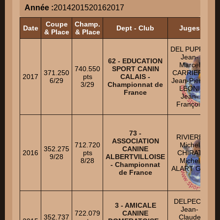
Année :
2014
2015
2016
2017
Coupe
Champ.
Date
Dept - Club
Juges
& Place
& Place
DEL PUPPO
R
Jean-
62 - EDUCATION
Marcel
740.550
SPORT CANIN
B
371.250
CARRIERE
2017
pts
CALAIS -
R
6/29
Jean-Pierre
3/29
Championnat de
LEONI
France
Jean-
François
73 -
RIVIERE
ASSOCIATION
712.720
Michel
352.275
CANINE
2016
pts
CHIRAT
T
9/28
ALBERTVILLOISE
8/28
Michel
- Championnat
ALART Guy
de France
J
V
DELPECH
3 - AMICALE
Jean-
722.079
CANINE
352.737
Claude