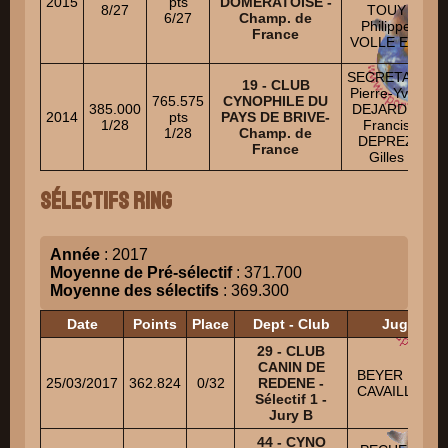
2015
pts
DOMERATOISE -
J
8/27
TOUY
6/27
Champ. de
Philippe
France
S
VOLLE Eric
SECRETAIN
19 - CLUB
Pierre-Yves
765.575
CYNOPHILE DU
385.000
DEJARDIN
2014
pts
PAYS DE BRIVE-
1/28
Francis
1/28
Champ. de
DEPREZ
France
Gilles
Sélectifs Ring
Année
: 2017
Moyenne de Pré-sélectif
: 371.700
Moyenne des sélectifs
: 369.300
Date
Points
Place
Dept - Club
Juges
29 - CLUB
CANIN DE
BEYER Michel
25/03/2017
362.824
0/32
REDENE -
CAVAILLE Eri
Sélectif 1 -
Jury B
44 - CYNO