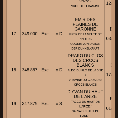
VENZO /
12/12
VRILL DE LEDAMASE
EMIR DES
PLAINES DE
GARONNE
BB
17
349.000
Exc.
o D
Fic
VIPER DE LA MEUTE DE
03/05
L'INDIEN /
COOKIE VON DAMON
DER DUNKELKRAFT
DRAKO DU CLOS
DES CROCS
BLANCS
BBT
18
348.887
Exc.
o D
Fic
ALDO DU PLO DE LA BISE
17/10
/
VITAMINE DU CLOS DES
CROCS BLANCS
D'YVAN DU HAUT
DE L'ARIZE
BB
TACCO DU HAUT DE
19
347.875
Exc.
o S
Fic
L'ARIZE /
01/02
SALSA DU HAUT DE
L'ARIZE