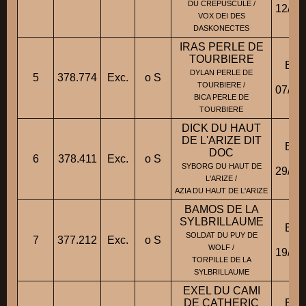
DU CREPUSCULE /
12/10
VOX DEI DES
DASKONECTES
IRAS PERLE DE
TOURBIERE
BB
DYLAN PERLE DE
5
378.774
Exc.
o S
Fic
TOURBIERE /
07/10
BICA PERLE DE
TOURBIERE
DICK DU HAUT
DE L'ARIZE DIT
BB
DOC
6
378.411
Exc.
o S
Fic
SYBORG DU HAUT DE
29/01
L'ARIZE /
AZIA DU HAUT DE L'ARIZE
BAMOS DE LA
SYLBRILLAUME
BB
SOLDAT DU PUY DE
7
377.212
Exc.
o S
Fic
WOLF /
19/12
TORPILLE DE LA
SYLBRILLAUME
EXEL DU CAMI
DE CATHERIC
BB