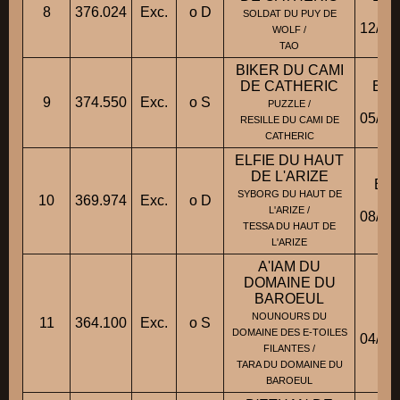
8
376.024
Exc.
o D
Fic
SOLDAT DU PUY DE
12/06
WOLF /
TAO
BIKER DU CAMI
DE CATHERIC
BB
9
374.550
Exc.
o S
Fic
PUZZLE /
05/02
RESILLE DU CAMI DE
CATHERIC
ELFIE DU HAUT
DE L'ARIZE
BBM
SYBORG DU HAUT DE
10
369.974
Exc.
o D
Fic
L'ARIZE /
08/07
TESSA DU HAUT DE
L'ARIZE
A'IAM DU
DOMAINE DU
BAROEUL
BA
NOUNOURS DU
11
364.100
Exc.
o S
Fic
DOMAINE DES E-TOILES
04/03
FILANTES /
TARA DU DOMAINE DU
BAROEUL