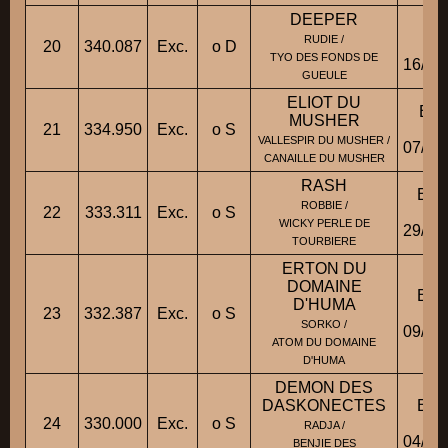
DEEPER
BH
RUDIE /
20
340.087
Exc.
o D
Fic
TYO DES FONDS DE
16/04
GUEULE
ELIOT DU
BBT
MUSHER
21
334.950
Exc.
o S
Fic
VALLESPIR DU MUSHER /
07/07
CANAILLE DU MUSHER
RASH
BB
ROBBIE /
22
333.311
Exc.
o S
Fic
WICKY PERLE DE
29/10
TOURBIERE
ERTON DU
DOMAINE
BB
D'HUMA
23
332.387
Exc.
o S
Fic
SORKO /
09/10
ATOM DU DOMAINE
D'HUMA
DEMON DES
DASKONECTES
BB
24
330.000
Exc.
o S
Fic
RADJA /
04/03
BENJIE DES