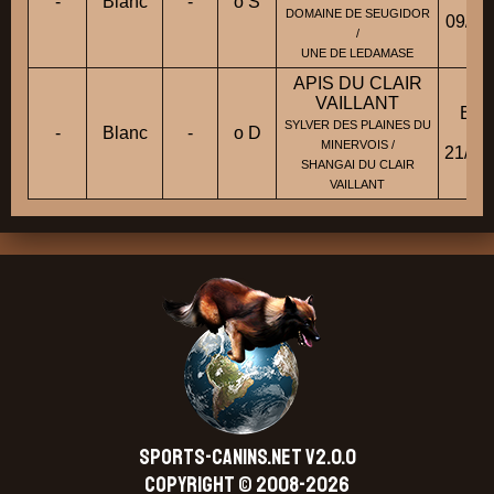
-
Blanc
-
o S
Fic
DOMAINE DE SEUGIDOR
09/11
/
UNE DE LEDAMASE
APIS DU CLAIR
VAILLANT
BB
SYLVER DES PLAINES DU
-
Blanc
-
o D
Fic
MINERVOIS /
21/06
SHANGAI DU CLAIR
VAILLANT
SPORTS-CANINS.NET V2.0.0
Copyright © 2008-2026