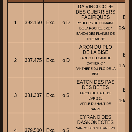
DA VINCI CODE
DES GUERRIERS
PACIFIQUES
BB
1
392.150
Exc.
o D
Fic
R'KHEOPS DU DOMAINE
08/10
DE LA ROCHELIERE /
BANZAI DES PLAINES DE
THIERACHE
ARON DU PLO
DE LA BISE
BB
TARGO DU CAMI DE
2
387.475
Exc.
o D
Fic
CATHERIC /
12/12
PANTHERE DU PLO DE LA
BISE
EATON DES PAS
DES BETES
BB
TACCO DU HAUT DE
3
381.337
Exc.
o S
Fic
L'ARIZE /
10/12
APPLE DU HAUT DE
L'ARIZE
CYRANO DES
DASKONECTES
BA
SARCO DES GUERRIERS
4
379.500
Exc.
o S
Fic