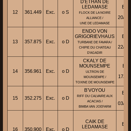
D'ETHAN DE
LEDAMASE
BB
12
361.449
Exc.
o S
Fic
FLOCK DE LA NOIRE
20/08
ALLIANCE /
UNE DE LEDAMASE
ENDO VON
GRIGORIEVHAUS
BB
13
357.875
Exc.
o D
Fic
TURBANE DE FAVARA /
22/01
CHIPIE DU CHATEAU
D'AGADIR
CKALY DE
MOUNSEMPE
BBM
14
356.961
Exc.
o D
Fic
ULTRON DE
17/11
MOUNSEMPE /
TOXINE DE MOUNSEMPE
B'VOYOU
BB
RIFF DU CALVAIRE AUX
15
352.275
Exc.
o D
Fic
ACACIAS /
03/08
BIMBA VAN JOEFARM
CAIK DE
BB
LEDAMASE
16
350.900
Exc.
o D
Fic