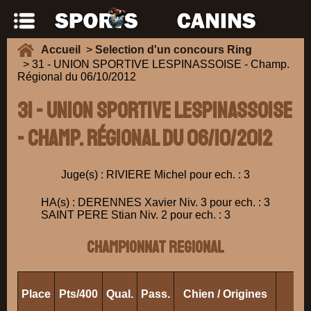
Accueil
>
Selection d'un concours Ring
> 31 - UNION SPORTIVE LESPINASSOISE - Champ.
Régional du 06/10/2012
31 - UNION SPORTIVE LESPINASSOISE
- Champ. Régional du 06/10/2012
Juge(s) : RIVIERE Michel pour ech. : 3
HA(s) : DERENNES Xavier Niv. 3 pour ech. : 3
SAINT PERE Stian Niv. 2 pour ech. : 3
CHAMPIONNAT REGIONAL
Place
Pts/400
Qual.
Pass.
Chien / Origines
Ra