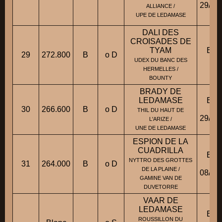
29/12
ALLIANCE /
UPE DE LEDAMASE
DALI DES
CROISADES DE
TYAM
BB
29
272.800
B
o D
Fic
UDEX DU BANC DES
HERMELLES /
BOUNTY
BRADY DE
LEDAMASE
BB
30
266.600
B
o D
Fic
THIL DU HAUT DE
29/10
L'ARIZE /
UNE DE LEDAMASE
ESPION DE LA
CUADRILLA
BB
NYTTRO DES GROTTES
31
264.000
B
o D
Fic
DE LA PLAINE /
08/05
GAMINE VAN DE
DUVETORRE
VAAR DE
LEDAMASE
BB
ROUSSILLON DU