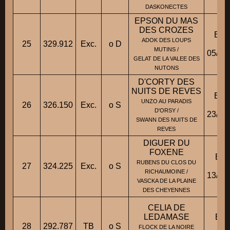
DASKONECTES
EPSON DU MAS
DES CROZES
BB
ADOK DES LOUPS
25
329.912
Exc.
o D
Fic
MUTINS /
05/10
GELAT DE LA VALEE DES
NUTONS
D'CORTY DES
NUITS DE REVES
BB
UNZO AU PARADIS
26
326.150
Exc.
o S
Fic
D'ORSY /
23/02
SWANN DES NUITS DE
REVES
DIGUER DU
FOXENE
BBT
RUBENS DU CLOS DU
27
324.225
Exc.
o S
Fic
RICHAUMOINE /
13/10
VASCKA DE LA PLAINE
DES CHEYENNES
CELIA DE
LEDAMASE
BBM
28
292.787
TB
o S
Fic
FLOCK DE LA NOIRE