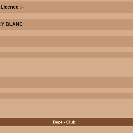
0
Licence
: -
CY BLANC
Dept - Club