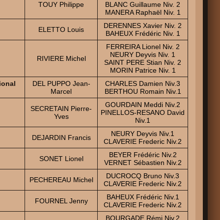
TOUY Philippe
BLANC Guillaume Niv. 2
MANERA Raphaël Niv. 1
DERENNES Xavier Niv. 2
ELETTO Louis
BAHEUX Frédéric Niv. 1
FERREIRA Lionel Niv. 2
NEURY Deyvis Niv. 1
RIVIERE Michel
SAINT PERE Stian Niv. 2
MORIN Patrice Niv. 1
ional
DEL PUPPO Jean-
CHARLES Damien Niv.3
Marcel
BERTHOU Romain Niv.1
GOURDAIN Meddi Niv.2
SECRETAIN Pierre-
PINELLOS-RESANO David
Yves
Niv.1
NEURY Deyvis Niv.1
DEJARDIN Francis
CLAVERIE Frederic Niv.2
BEYER Frédéric Niv.2
SONET Lionel
VERNET Sébastien Niv.2
DUCROCQ Bruno Niv.3
PECHEREAU Michel
CLAVERIE Frederic Niv.2
BAHEUX Frédéric Niv.1
FOURNEL Jenny
CLAVERIE Frederic Niv.2
BOURGADE Rémi Niv.2