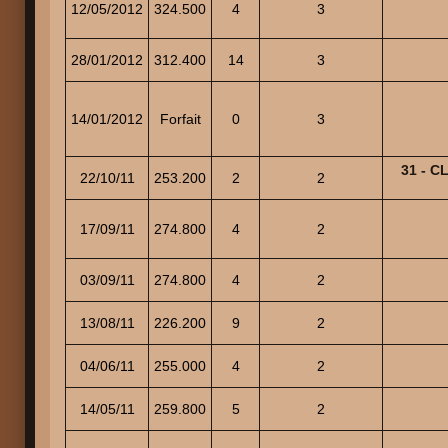
12/05/2012
324.500
4
3
28/01/2012
312.400
14
3
14/01/2012
Forfait
0
3
31 - 
22/10/11
253.200
2
2
17/09/11
274.800
4
2
03/09/11
274.800
4
2
13/08/11
226.200
9
2
04/06/11
255.000
4
2
14/05/11
259.800
5
2