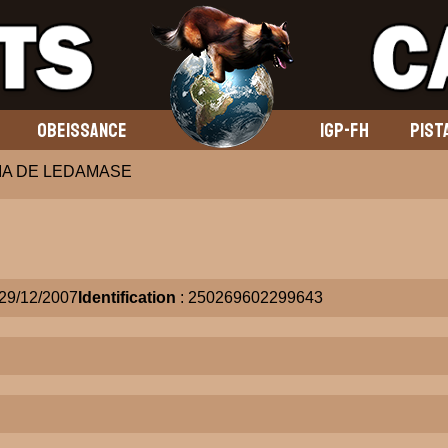
OBEISSANCE
IGP-FH
PIST
IA DE LEDAMASE
 29/12/2007
Identification
: 250269602299643