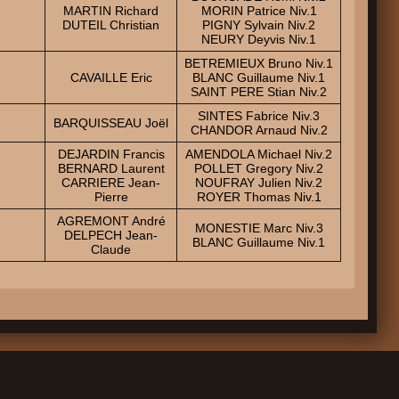
MARTIN Richard
MORIN Patrice Niv.1
DUTEIL Christian
PIGNY Sylvain Niv.2
NEURY Deyvis Niv.1
BETREMIEUX Bruno Niv.1
CAVAILLE Eric
BLANC Guillaume Niv.1
SAINT PERE Stian Niv.2
SINTES Fabrice Niv.3
BARQUISSEAU Joël
CHANDOR Arnaud Niv.2
DEJARDIN Francis
AMENDOLA Michael Niv.2
BERNARD Laurent
POLLET Gregory Niv.2
CARRIERE Jean-
NOUFRAY Julien Niv.2
Pierre
ROYER Thomas Niv.1
AGREMONT André
MONESTIE Marc Niv.3
DELPECH Jean-
BLANC Guillaume Niv.1
Claude