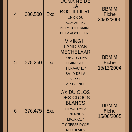
DOMAINE DE
LA
BBM M
ROCHELIERE
4
380.500
Exc.
Fiche
UNICK DU
24/02/2006
BOSCAILLE /
NOLY DU DOMAINE
DE LA ROCHELIERE
VIKING III
LAND VAN
MECHELAAR
BBM M
TOP GUN DES
5
378.250
Exc.
Fiche
PLAINES DE
15/12/2004
TIERARCHE /
SALLY DE LA
SUISSE
VENDEENNE
AX DU CLOS
DES CROCS
BLANCS
BBM M
TITEUF DE LA
6
376.475
Exc.
Fiche
FONTAINE ST
15/08/2005
MAURICE /
TIGRESSE DYXIE
RED DEVILS