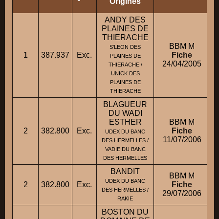
Origines
ANDY DES
PLAINES DE
THIERACHE
BBM M
S'LEON DES
1
387.937
Exc.
Fiche
PLAINES DE
24/04/2005
THIERACHE /
UNICK DES
PLAINES DE
THIERACHE
BLAGUEUR
DU WADI
ESTHER
BBM M
2
382.800
Exc.
Fiche
UDEX DU BANC
11/07/2006
DES HERMELLES /
VADIE DU BANC
DES HERMELLES
BANDIT
BBM M
UDEX DU BANC
2
382.800
Exc.
Fiche
DES HERMELLES /
29/07/2006
RAKIE
BOSTON DU