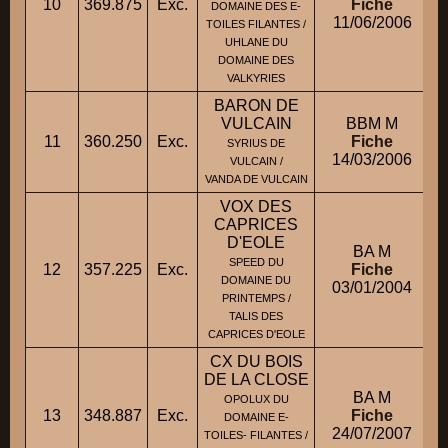
10
369.875
Exc.
Fiche
DOMAINE DES E-
11/06/2006
TOILES FILANTES /
UHLANE DU
DOMAINE DES
VALKYRIES
BARON DE
VULCAIN
BBM M
11
360.250
Exc.
Fiche
SYRIUS DE
14/03/2006
VULCAIN /
VANDA DE VULCAIN
VOX DES
CAPRICES
D'EOLE
BA M
SPEED DU
12
357.225
Exc.
Fiche
DOMAINE DU
03/01/2004
PRINTEMPS /
TALIS DES
CAPRICES D'EOLE
CX DU BOIS
DE LA CLOSE
BA M
OPOLUX DU
13
348.887
Exc.
Fiche
DOMAINE E-
24/07/2007
TOILES- FILANTES /