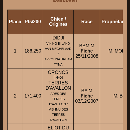
Chien /
Place
Pts/200
Race
Propriétaire
Origines
DIDJI
VIKING III LAND
BBM M
VAN MECHELAAR
1
186.250
Fiche
M. MOISA
/
25/11/2008
ARKOUNA DREAM
TYNA
CRONOS
DES
TERRES
D'AVALLON
BA M
ARES DES
2
171.400
Fiche
M. BLIN
TERRES
03/12/2007
D'AVALLON /
VISHNU DES
TERRES
D'AVALLON
ELIOT DU