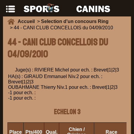
Accueil
>
Selection d'un concours Ring
> 44 - CANI CLUB CONCELLOIS du 04/09/2010
44 - CANI CLUB CONCELLOIS du
04/09/2010
Juge(s) : RIVIERE Michel pour ech. : Brevet|1|2|3
HA(s) : GIRAUD Emmanuel Niv.2 pour ech. :
Brevet|1|2|3
OUBAHMANE Thierry Niv.1 pour ech. : Brevet|1|2|3
-1 pour ech. :
-1 pour ech. :
ECHELON 3
Chien /
Place
Pts/400
Qual.
Race
P