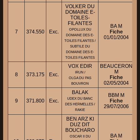
VOLKER DU
DOMAINE E-
TOILES-
FILANTES
BA M
OPOLLUX DU
7
374.550
Exc.
Fiche
DOMAINE DES E-
01/01/2004
TOILES FILANTES /
SUBTILE DU
DOMAINE DES E-
TOILES FILANTES
VOX EDIR
BEAUCERON
M
IRUN /
8
373.175
Exc.
Fiche
OLGA DU PAS
02/05/2004
BOUVRON
BALAK
BBM M
UDEX DU BANC
9
371.800
Exc.
Fiche
DES HERMELLES /
29/07/2006
RAKIE
BEN ARZ KI
DUZ DIT
BOUCHARO
BA M
OSCAR II DU