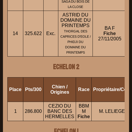
SAGA DU BOIS DE
LA CLOSE
ASTRID DU
DOMAINE DU
PRINTEMPS
BA F
THORGAL DES
14
325.622
Exc.
Fiche
CAPRICES D'EOLE /
27/11/2005
PHIDJI DU
DOMAINE DU
PRINTEMPS
ECHELON 2
Chien /
Place
Pts/300
Race
Propriétaire/Con
Origines
CEZIO DU
BBM
1
286.800
BANC DES
M
M. LELIEGE Jé
HERMELLES
Fiche
ECHELON 1