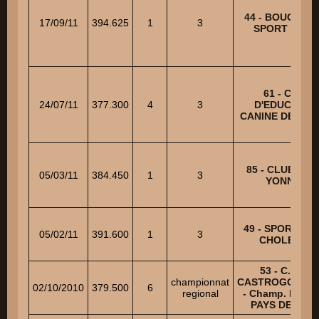
44 - BOUGUEN
17/09/11
394.625
1
3
SPORT CANI
61 - CLUB
24/07/11
377.300
4
3
D'EDUCATIO
CANINE DE L'AI
85 - CLUB CAN
05/03/11
384.450
1
3
YONNAIS
49 - SPORT CA
05/02/11
391.600
1
3
CHOLETAIS
53 - C. E. C.
championnat
CASTROGONTER
02/10/2010
379.500
6
regional
- Champ. Régio
PAYS DE LOI