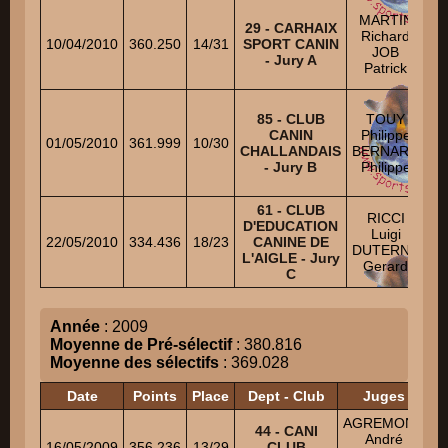
M
MARTIN
29 - CARHAIX
Ma
Richard
10/04/2010
360.250
14/31
SPORT CANIN
JOB
- Jury A
Patrick
85 - CLUB
TOUY
CANIN
Philippe
01/05/2010
361.999
10/30
CHALLANDAIS
BERNARD
D
- Jury B
Philippe
61 - CLUB
RICCI
D'EDUCATION
Luigi
22/05/2010
334.436
18/23
CANINE DE
DUTERNE
L'AIGLE - Jury
I
Gerard
C
E
Année
: 2009
Moyenne de Pré-sélectif
: 380.816
Moyenne des sélectifs
: 369.028
Date
Points
Place
Dept - Club
Juges
AGREMONT
44 - CANI
André
16/05/2009
356.236
13/29
CLUB
S