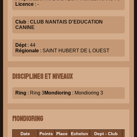
Licence
: -
Club
:
CLUB NANTAIS D'EDUCATION
CANINE
Dépt
: 44
Régionale
: SAINT HUBERT DE L OUEST
Disciplines et niveaux
Ring
: Ring 3
Mondioring
: Mondioring 3
Mondioring
Date
Points
Place
Echelon
Dept - Club
Ju