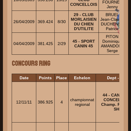
FOURNEL
CONCELLOIS
Jenny
29 - CLUB
BRUEL
MORLAISIEN
Jean-Claude
26/04/2009
369.424
8/30
DU CHIEN
DUCHENNE
D'UTILITE
Patrice
PITON
45 - SPORT
Dominique
04/04/2009
381.425
2/29
CANIN 45
AMANDOLA
Serge
Concours Ring
Date
Points
Place
Echelon
Dept - Club
44 - CANI CL
championnat
CONCELLOIS 
12/11/11
386.925
4
regional
Champ. Région
SHO