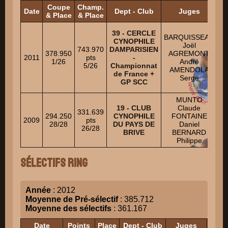
Coupe
Champ.
Date
Dept - Club
Juges
& Place
& Place
39 - CERCLE
BARQUISSEAU
CYNOPHILE
Joël
743.970
DAMPARISIEN
378.950
AGREMONT
2011
pts
-
1/26
André
Au
5/26
Championnat
AMENDOLA
D
de France +
Serge
GP SCC
MUNTO
SK
19 - CLUB
Claude
331.639
294.250
CYNOPHILE
FONTAINE
2009
pts
28/28
DU PAYS DE
Daniel
26/28
A
BRIVE
BERNARD
Philippe
Sélectifs Ring
Année
: 2012
Moyenne de Pré-sélectif
: 385.712
Moyenne des sélectifs
: 361.167
Date
Points
Place
Dept - Club
Juges