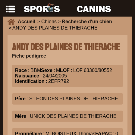
Accueil
> Chiens >
Recherche d'un chien
> ANDY DES PLAINES DE THIERACHE
ANDY DES PLAINES DE THIERACHE
Fiche pedigree
Race
: BBM
Sexe
: M
LOF
: LOF 63300/80552
Naissance
: 24/04/2005
Identification
: 2EFR792
Père
: S'LEON DES PLAINES DE THIERACHE
Mère
: UNICK DES PLAINES DE THIERACHE
Propriétaire
: M. BOISTEUX Thomas
FAPAC
: 0