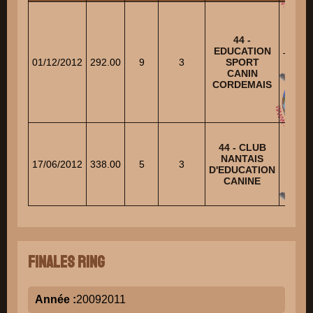
44 -
EDUCATION
TISS
01/12/2012
292.00
9
3
SPORT
Cami
CANIN
CORDEMAIS
44 - CLUB
NANTAIS
RIV
17/06/2012
338.00
5
3
D'EDUCATION
Mic
CANINE
Finales Ring
Année :
2009
2011