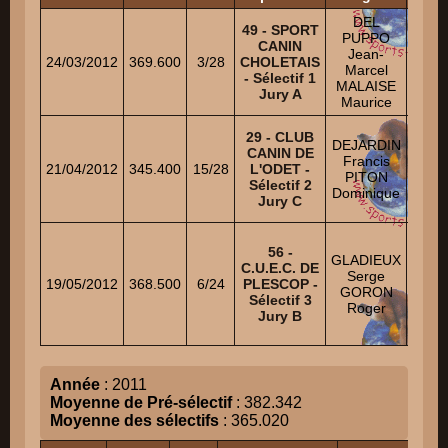
DEL
KO
49 - SPORT
PUPPO
Th
CANIN
Jean-
Ni
24/03/2012
369.600
3/28
CHOLETAIS
Marcel
DAR
- Sélectif 1
MALAISE
Claud
Jury A
Maurice
DO
29 - CLUB
DEJARDIN
Fer
CANIN DE
Francis
Ni
21/04/2012
345.400
15/28
L'ODET -
PITON
CHA
Sélectif 2
Dominique
Damie
Jury C
PRI
56 -
Fra
GLADIEUX
C.U.E.C. DE
Xavie
Serge
19/05/2012
368.500
6/24
PLESCOP -
GORON
Sélectif 3
VAN
Roger
Jury B
Jimm
Année
: 2011
Moyenne de Pré-sélectif
: 382.342
Moyenne des sélectifs
: 365.020