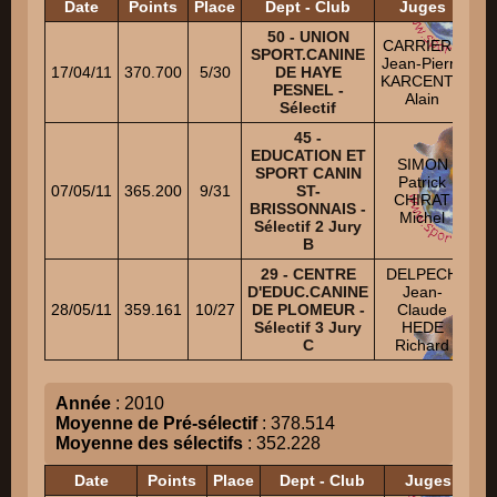
Date
Points
Place
Dept - Club
Juges
50 - UNION
CARRIERE
SPORT.CANINE
C
Jean-Pierre
17/04/11
370.700
5/30
DE HAYE
KARCENTY
PESNEL -
HI
Alain
Sélectif
45 -
EDUCATION ET
SIMON
D
SPORT CANIN
Patrick
R
07/05/11
365.200
9/31
ST-
CHIRAT
BRISSONNAIS -
Michel
O
Sélectif 2 Jury
B
29 - CENTRE
DELPECH
AT
D'EDUC.CANINE
Jean-
28/05/11
359.161
10/27
DE PLOMEUR -
Claude
Sélectif 3 Jury
HEDE
Au
C
Richard
Année
: 2010
Moyenne de Pré-sélectif
: 378.514
Moyenne des sélectifs
: 352.228
Date
Points
Place
Dept - Club
Juges