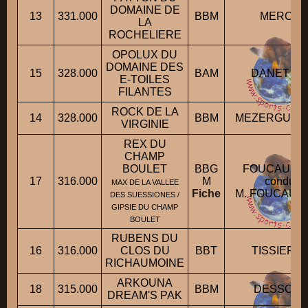
DOMAINE DE
13
331.000
BBM
MERON E
LA
ROCHELIERE
OPOLUX DU
DOMAINE DES
15
328.000
BAM
DANET Phi
E-TOILES
FILANTES
ROCK DE LA
14
328.000
BBM
MEZERGUE S
VIRGINIE
REX DU
CHAMP
BOULET
BBG
FOUCAULT C
17
316.000
M
conduit 
MAX DE LA VALLEE
Fiche
M. FOUCAULT
DES SUESSIONES /
GIPSIE DU CHAMP
BOULET
RUBENS DU
16
316.000
CLOS DU
BBT
TISSIER P
RICHAUMOINE
ARKOUNA
18
315.000
BBM
DESSON B
DREAM'S PAK