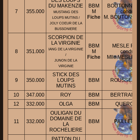
DES LOUPS
DU MAKENZIE
BBM
BOUTONNET B
7
355.000
M
conduit 
MUSTANG DES
Fiche
M. BOUTONNET
LOUPS MUTINS /
JOLY COEUR DE LA
BUSSONIERE
SCORPION DE
LA VIRGINIE
BBM
MESLE Fran
IANG DE LA VIRGINIE
8
351.000
M
conduit 
/
Fiche
Mlle MESLE F
JUNON DE LA
VIRGINIE
STICK DES
9
350.000
LOUPS
BBM
ROUSSEAU B
MUTINS
10
347.000
ROY
BBM
BERTRAND C
12
332.000
OLGA
BBM
QUERO Gil
OULIGAN DU
DOMAINE DE
11
332.000
BBM
PAILLER F
LA
ROCHELIERE
PATTON DU