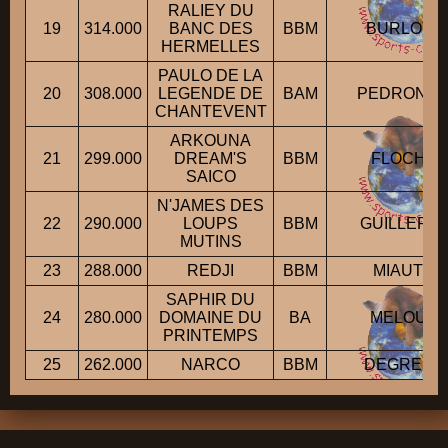
RALIEY DU
19
314.000
BANC DES
BBM
BURLOT Di
HERMELLES
PAULO DE LA
20
308.000
LEGENDE DE
BAM
PEDRONO M
CHANTEVENT
ARKOUNA
21
299.000
DREAM'S
BBM
FLOCH Ma
SAICO
N'JAMES DES
22
290.000
LOUPS
BBM
GUILLERM 
MUTINS
23
288.000
REDJI
BBM
MIAUT Gé
SAPHIR DU
24
280.000
DOMAINE DU
BA
MELOU Mi
PRINTEMPS
25
262.000
NARCO
BBM
DEGRE Fré