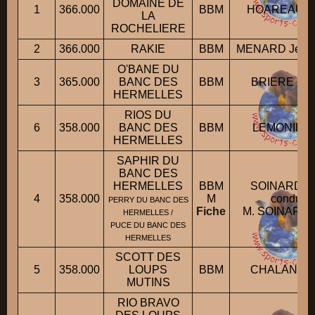
DOMAINE DE
1
366.000
BBM
HOAREAU Fr
LA
ROCHELIERE
2
366.000
RAKIE
BBM
MENARD Jean-
O'BANE DU
3
365.000
BANC DES
BBM
BRIERE Sté
HERMELLES
RIOS DU
6
358.000
BANC DES
BBM
LEMONIER 
HERMELLES
SAPHIR DU
BANC DES
HERMELLES
BBM
SOINARD Ph
4
358.000
M
conduit 
PERRY DU BANC DES
Fiche
M. SOINARD P
HERMELLES /
PUCE DU BANC DES
HERMELLES
SCOTT DES
5
358.000
LOUPS
BBM
CHALANGE 
MUTINS
RIO BRAVO