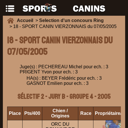
Accueil
>
Selection d'un concours Ring
> 18 - SPORT CANIN VIERZONNAIS du 07/05/2005
18 - SPORT CANIN VIERZONNAIS du
07/05/2005
Juge(s) : PECHEREAU Michel pour ech. : 3
PRIGENT Yvon pour ech. : 3
HA(s) : BEYER Frédéric pour ech. : 3
GASNOT Emilien pour ech. : 3
Sélectif 2 - Jury B - Groupe 4 - 2005
Chien /
Place
Pts/400
Race
Propriétaire/C
Origines
ORC DU