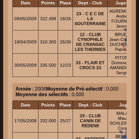
Date
Points
Place
Dept - Club
Juges
AGREMONT
23 - C E C DE
André
09/05/2009
322.498
18/26
LA
FOURNEL
SOUTERRAINE
Jenny
12 - CLUB
BRUEL
CYNOPHILE
Jean-Claude
18/04/2009
310.300
26/30
DE CRANSAC
DUCHENNE
LES THERMES
Patrice
PITON
33 - FLAIR ET
Dominique
30/05/2009
335.500
12/23
CROCS 33
AMANDOLA
Serge
Année
: 2008
Moyenne de Pré-sélectif
: 0.000
Moyenne des sélectifs
: 0.000
Date
Points
Place
Dept - Club
Juges
MALAISE
29 - CLUB
Maurice
17/05/2008
332.000
25/27
CANIN DE
SCHLEINING
REDENE
Corinne
BERNARD