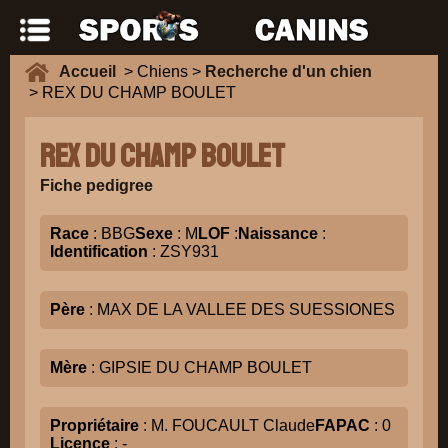
Accueil
> Chiens >
Recherche d'un chien
> REX DU CHAMP BOULET
REX DU CHAMP BOULET
Fiche pedigree
Race
: BBG
Sexe
: M
LOF
:
Naissance
:
Identification
: ZSY931
Père
: MAX DE LA VALLEE DES SUESSIONES
Mère
: GIPSIE DU CHAMP BOULET
Propriétaire
: M. FOUCAULT Claude
FAPAC
: 0
Licence
: -