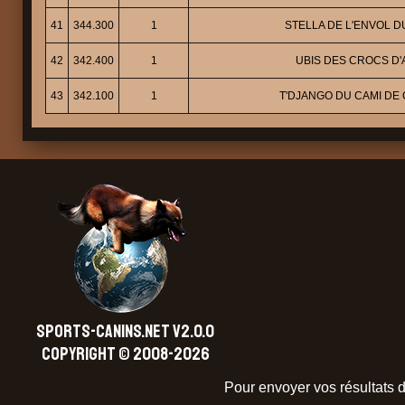
41
344.300
1
STELLA DE L'ENVOL D
42
342.400
1
UBIS DES CROCS D'
43
342.100
1
T'DJANGO DU CAMI DE
SPORTS-CANINS.NET V2.0.0
Copyright © 2008-2026
Pour envoyer vos résultats d