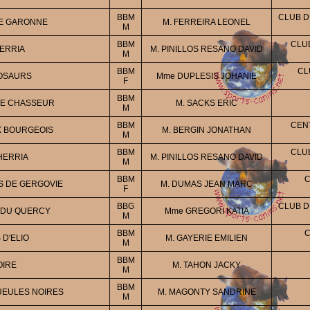
BBM
CLUB D
DE GARONNE
M. FERREIRA LEONEL
M
BBM
CLU
HERRIA
M. PINILLOS RESANO DAVID
M
BBM
CL
NOSAURS
Mme DUPLESIS JOHANIE
F
BBM
DE CHASSEUR
M. SACKS ERIC
M
BBM
CEN
X BOURGEOIS
M. BERGIN JONATHAN
M
BBM
CLU
HERRIA
M. PINILLOS RESANO DAVID
M
BBM
C
S DE GERGOVIE
M. DUMAS JEAN MARC
F
BBG
CLUB D
 DU QUERCY
Mme GREGORI KATIA
M
BBM
C
 D'ELIO
M. GAYERIE EMILIEN
M
BBM
OIRE
M. TAHON JACKY
M
BBM
UEULES NOIRES
M. MAGONTY SANDRINE
M