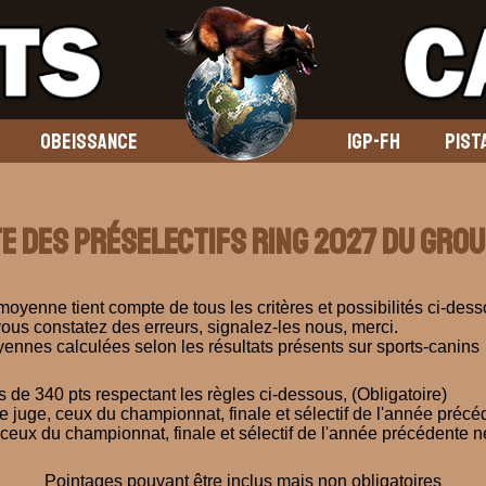
OBEISSANCE
IGP-FH
PIST
te des préselectifs Ring 2027 du grou
moyenne tient compte de tous les critères et possibilités ci-dess
vous constatez des erreurs, signalez-les nous, merci.
ennes calculées selon les résultats présents sur sports-canins
 de 340 pts respectant les règles ci-dessous, (Obligatoire)
juge, ceux du championnat, finale et sélectif de l'année précé
ux du championnat, finale et sélectif de l'année précédente ne
Pointages pouvant être inclus mais non obligatoires