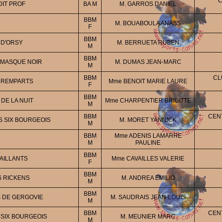
C
DIT PROF
BA M
M. GARROS DANIEL
BBM
M. BOUABOULA ANASS
F
BBM
 D'ORSY
M. BERRUETA RUBEN
M
BBM
 MASQUE NOIR
M. DUMAS JEAN-MARC
M
BBM
CL
S REMPARTS
Mme BENOIT MARIE LAURE
F
BBM
DE LA NUIT
Mme CHARPENTIER BRIGITTE
M
BBM
CEN
S SIX BOURGEOIS
M. MORET YANNICK
M
BBM
Mme ADENIS LAMARRE
M
PAULINE
BBM
AILLANTS
Mme CAVAILLES VALERIE
F
BBM
S RICKENS
M. ANDREA EMILIO
M
BBM
 DE GERGOVIE
M. SAUDRAIS JEAN-LOUIS
M
BBM
CEN
SIX BOURGEOIS
M. MEUNIER MARC
M