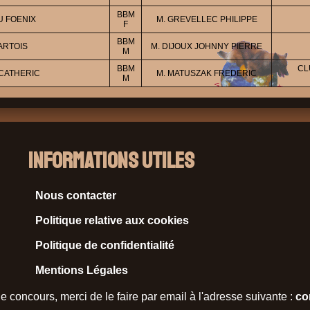
BBM
U FOENIX
M. GREVELLEC PHILIPPE
F
BBM
ARTOIS
M. DIJOUX JOHNNY PIERRE
M
BBM
CL
 CATHERIC
M. MATUSZAK FREDERIC
M
Informations Utiles
Nous contacter
Politique relative aux cookies
Politique de confidentialité
Mentions Légales
e concours, merci de le faire par email à l'adresse suivante :
co