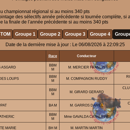
u championnat régional si au moins 340 pts
ointage des sélectifs année précédente si tournée complète, si 
e la finale de l'année précédente si au moins 340 pts
-TOM
Groupe 1
Groupe 2
Groupe 3
Groupe 4
Groupe
Date de la dernière mise à jour : Le 06/08/2026 à 22:09:25
Race
Conducteur
BBM
S ASGARD
M. MERCIER FRANCIS
M
BBM
R
DES LOUPS
M. COMPAGNON RUDDY
M
CLU
BBM
M. GIRARD GERARD
M
C
UPAT
BA M
M. GARROS DANIEL
BBM
ATHERIC
Mme GAVALDA CATHERINE
M
TE MARIE
BH M
M. MARTIN MARTIN