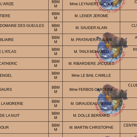
BBM
C
L'ARIZE
Mme LEYNAERT NICOLE
M
BBM
OTIERE
M. LENER JEROME
M
 DOMAINE DES GUEULES
BBM
CL
M. SAUDER ALAIN
M
BBM
ILIAIRE
M. PRATAVIERA JULIEN
M
BBM
R
 L'ATLAS
M. TANJI MOHAMED
M
BBM
 CATHERIC
M. RIBARDIERE JACQUES
M
BBM
MENGEL
Mme LE BAIL CAMILLE
M
CLUB
BBM
OSAURS
Mme FERBOS CAROLINE
M
BBM
 LA MORERIE
M. GIRAUDEAU PIERRE
M
BBM
E LA NUIT
M. DOLLE BERNARD
M
BBM
CENTR
HOUR
M. MARTIN CHRISTOPHE
M