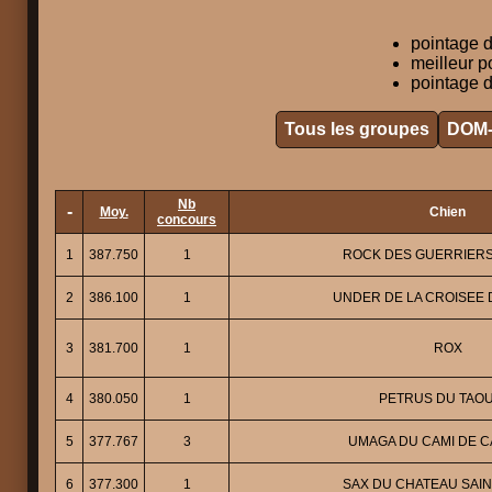
pointage d
meilleur p
pointage d
Tous les groupes
DOM
Nb
-
Moy.
Chien
concours
1
387.750
1
ROCK DES GUERRIER
2
386.100
1
UNDER DE LA CROISEE 
3
381.700
1
ROX
4
380.050
1
PETRUS DU TAO
5
377.767
3
UMAGA DU CAMI DE C
6
377.300
1
SAX DU CHATEAU SAIN