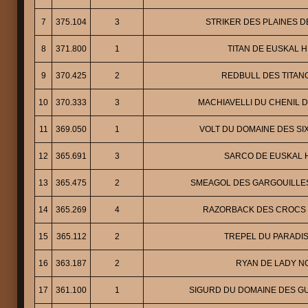
7
375.104
3
STRIKER DES PLAINES 
8
371.800
1
TITAN DE EUSKAL 
9
370.425
2
REDBULL DES TITA
10
370.333
3
MACHIAVELLI DU CHENIL 
11
369.050
1
VOLT DU DOMAINE DES SI
12
365.691
3
SARCO DE EUSKAL 
13
365.475
2
SMEAGOL DES GARGOUILLE
14
365.269
4
RAZORBACK DES CROCS
15
365.112
2
TREPEL DU PARADIS
16
363.187
2
RYAN DE LADY N
17
361.100
1
SIGURD DU DOMAINE DES G