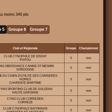
au moins 340 pts
 5
Groupe 6
Groupe 7
Club et Régionale
Groupe
Championnat
CLUB CYNOPHILE DE DISSAY
5
non
POITOU
ING OBEISSANCE CANINE ST MESMIN
5
non
DORDOGNE
B DU CHIEN D'UTILITE DES CARRIERES
NOIRES
5
non
CHARENTE MARITIME
YNO SPORTING CLUB DE GOUZENS
5
non
HAUTE GARONNE
CYNO-CLUB CORREZIEN
5
non
CORREZE
CLUB CYNOPHILE BAYONNAIS
5
non