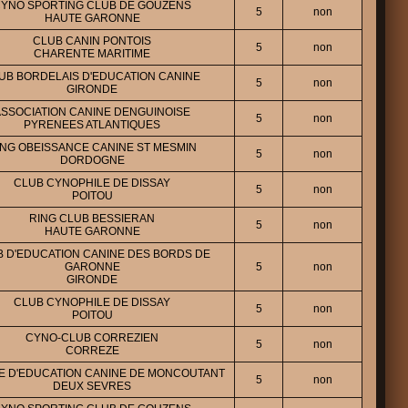
YNO SPORTING CLUB DE GOUZENS
5
non
HAUTE GARONNE
CLUB CANIN PONTOIS
5
non
CHARENTE MARITIME
UB BORDELAIS D'EDUCATION CANINE
5
non
GIRONDE
ASSOCIATION CANINE DENGUINOISE
5
non
PYRENEES ATLANTIQUES
ING OBEISSANCE CANINE ST MESMIN
5
non
DORDOGNE
CLUB CYNOPHILE DE DISSAY
5
non
POITOU
RING CLUB BESSIERAN
5
non
HAUTE GARONNE
 D'EDUCATION CANINE DES BORDS DE
GARONNE
5
non
GIRONDE
CLUB CYNOPHILE DE DISSAY
5
non
POITOU
CYNO-CLUB CORREZIEN
5
non
CORREZE
E D'EDUCATION CANINE DE MONCOUTANT
5
non
DEUX SEVRES