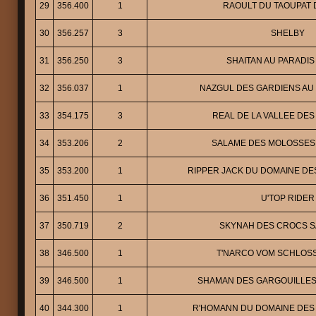
29
356.400
1
RAOULT DU TAOUPAT 
30
356.257
3
SHELBY
31
356.250
3
SHAITAN AU PARADIS
32
356.037
1
NAZGUL DES GARDIENS AU
33
354.175
3
REAL DE LA VALLEE DE
34
353.206
2
SALAME DES MOLOSSES 
35
353.200
1
RIPPER JACK DU DOMAINE DE
36
351.450
1
U'TOP RIDER
37
350.719
2
SKYNAH DES CROCS S
38
346.500
1
T'NARCO VOM SCHLOS
39
346.500
1
SHAMAN DES GARGOUILLES
40
344.300
1
R'HOMANN DU DOMAINE DES 