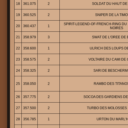
18
361.075
2
SOLDAT DU HAUT DE 
19
360.525
2
SNIPER DE LA TIM
SPIRIT-LEGEND-OF-FRENCH-RING DU
20
360.437
1
NOIRES
21
358.979
3
SWAT DE L'OREE DE B
22
358.600
1
ULRICH DES LOUPS DE
23
358.575
2
VOLTAIRE DU CAMI DE
24
358.325
2
SARI DE BESCHER
25
358.050
2
RAMBO DES TITAN
26
357.775
2
SOCOA DES GARDIENS DE
27
357.500
2
TURBO DES MOLOSSES D
28
356.785
1
URTON DU MARL'