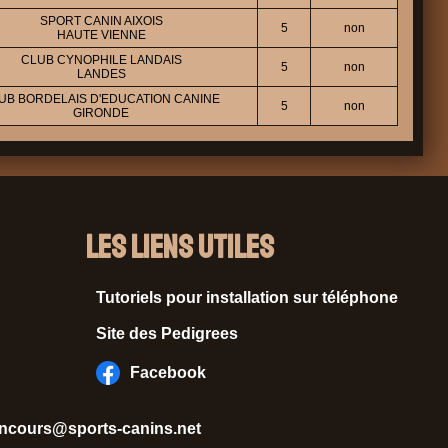
SPORT CANIN AIXOIS
5
non
HAUTE VIENNE
CLUB CYNOPHILE LANDAIS
5
non
LANDES
UB BORDELAIS D'EDUCATION CANINE
5
non
GIRONDE
Les liens utiles
Tutoriels pour installation sur téléphone
Site des Pedigrees
Facebook
ncours@sports-canins.net