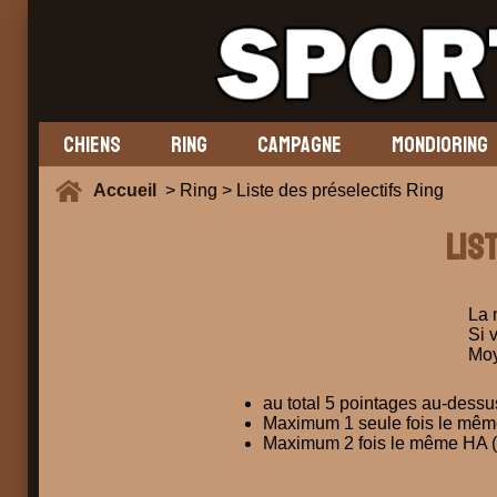
CHIENS
RING
CAMPAGNE
MONDIORING
Accueil
> Ring > Liste des préselectifs Ring
Lis
La 
Si 
Moy
au total 5 pointages au-dessus
Maximum 1 seule fois le même 
Maximum 2 fois le même HA (ce