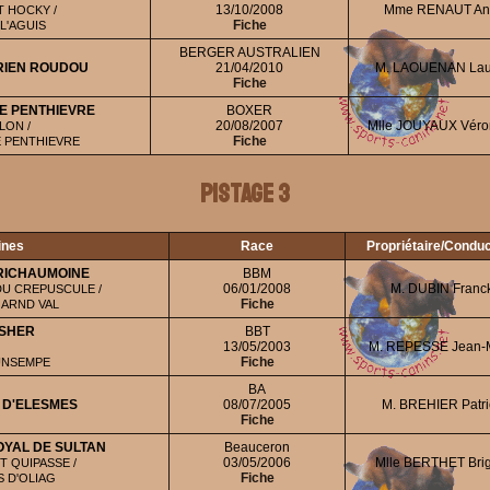
13/10/2008
Mme RENAUT An
 HOCKY /
Fiche
 L'AGUIS
BERGER AUSTRALIEN
RIEN ROUDOU
21/04/2010
M. LAOUENAN Lau
Fiche
DE PENTHIEVRE
BOXER
20/08/2007
Mlle JOUYAUX Véro
LON /
Fiche
E PENTHIEVRE
Pistage 3
ines
Race
Propriétaire/Condu
RICHAUMOINE
BBM
06/01/2008
M. DUBIN Franc
DU CREPUSCULE /
Fiche
GARND VAL
USHER
BBT
13/05/2003
M. REPESSE Jean-
Fiche
UNSEMPE
BA
 D'ELESMES
08/07/2005
M. BREHIER Patri
Fiche
YAL DE SULTAN
Beauceron
03/05/2006
Mlle BERTHET Brigi
T QUIPASSE /
Fiche
 D'OLIAG