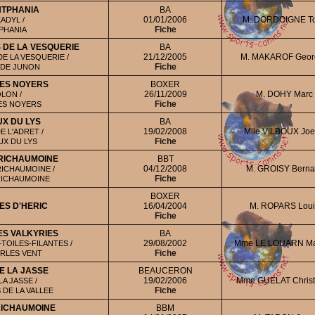
NTPHANIA
BA
01/01/2006
M. DORDOIGNE T
ADYL /
Fiche
TPHANIA
 DE LA VESQUERIE
BA
21/12/2005
M. MAKAROF Geor
E LA VESQUERIE /
Fiche
 DE JUNON
ES NOYERS
BOXER
26/11/2009
M. DOHY Marc
LON /
Fiche
ES NOYERS
X DU LYS
BA
19/02/2008
Mlle VILBOUX Joe
E L'ADRET /
Fiche
UX DU LYS
RICHAUMOINE
BBT
04/12/2008
M. GROISY Berna
ICHAUMOINE /
Fiche
RICHAUMOINE
BOXER
ES D'HERIC
16/04/2004
M. ROPARS Loui
Fiche
ES VALKYRIES
BA
29/08/2002
Mme LE LOUARN Ma
OILES-FILANTES /
Fiche
URLES VENT
E LA JASSE
BEAUCERON
19/02/2006
Mme GUELAT Christ
A JASSE /
Fiche
 DE LA VALLEE
RICHAUMOINE
BBM