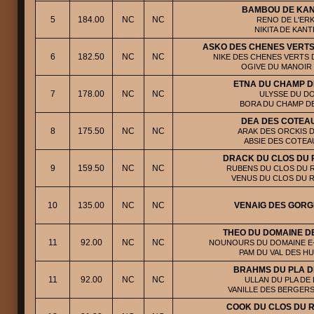
BAMBOU DE KA
5
184.00
NC
NC
RENO DE L'ERK
NIKITA DE KAN
ASKO DES CHENES VERTS
6
182.50
NC
NC
NIKE DES CHENES VERTS D
OGIVE DU MANOIR
ETNA DU CHAMP D
7
178.00
NC
NC
ULYSSE DU DO
BORA DU CHAMP D
DEA DES COTEAU
8
175.50
NC
NC
ARAK DES ORCKIS D
ABSIE DES COTEA
DRACK DU CLOS DU 
9
159.50
NC
NC
RUBENS DU CLOS DU R
VENUS DU CLOS DU 
10
135.00
NC
NC
VENAIG DES GORG
THEO DU DOMAINE D
11
92.00
NC
NC
NOUNOURS DU DOMAINE E-T
PAM DU VAL DES H
BRAHMS DU PLA D
11
92.00
NC
NC
ULLAN DU PLA DE L
VANILLE DES BERGERS
COOK DU CLOS DU 