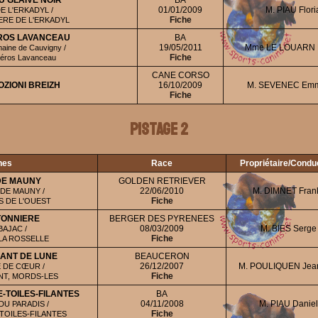
U GLAIVE NOIR
BA
01/01/2009
M. PIAU Flori
E L'ERKADYL /
Fiche
ERE DE L'ERKADYL
ROS LAVANCEAU
BA
19/05/2011
Mme LE LOUARN M
aine de Cauvigny /
Fiche
Héros Lavanceau
CANE CORSO
OZIONI BREIZH
16/10/2009
M. SEVENEC Em
Fiche
Pistage 2
nes
Race
Propriétaire/Condu
 DE MAUNY
GOLDEN RETRIEVER
22/06/2010
M. DIMNET Fran
 DE MAUNY /
Fiche
 DE L'OUEST
TONNIERE
BERGER DES PYRENEES
08/03/2009
M. BIES Serge
AJAC /
Fiche
LA ROSSELLE
ANT DE LUNE
BEAUCERON
26/12/2007
M. POULIQUEN Jea
 DE CŒUR /
Fiche
NT, MORDS-LES
-TOILES-FILANTES
BA
04/11/2008
M. PIAU Daniel
U PARADIS /
Fiche
TOILES-FILANTES