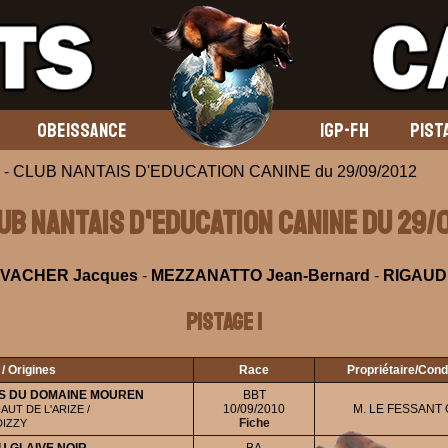
OBEISSANCE
IGP-FH
PIST
 - CLUB NANTAIS D'EDUCATION CANINE du 29/09/2012
LUB NANTAIS D'EDUCATION CANINE du 29/
VACHER Jacques
-
MEZZANATTO Jean-Bernard
-
RIGAUD 
Pistage 1
/ Origines
Race
Propriétaire/Con
RIS DU DOMAINE MOUREN
BBT
10/09/2010
M. LE FESSANT G
UT DE L'ARIZE /
Fiche
DIZZY