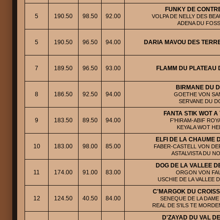
FUNKY DE CONTR
5
190.50
98.50
92.00
VOLPA DE NELLY DES BEA
ADENA DU FOS
5
190.50
96.50
94.00
DARIA MAVOU DES TERRE
7
189.50
96.50
93.00
FLAMM DU PLATEAU 
BIRMANE DU 
8
186.50
92.50
94.00
GOETHE VON SAN
SERVANE DU D
FANTA STIK WOT A
9
183.50
89.50
94.00
F'HIRAM-ABIF ROYA
KEYALA WOT HEL
ELFI DE LA CHAUME D
10
183.00
98.00
85.00
FABER-CASTELL VON DE
ASTALVISTA DU NO
DOG DE LA VALLEE DE
11
174.00
91.00
83.00
ORGON VON FAU
USCHIE DE LA VALLEE D
C'MARGOK DU CROISS
12
124.50
40.50
84.00
SENEQUE DE LA DAME
REAL DE S'ILS TE MORDE
D'ZAYAD DU VAL DE