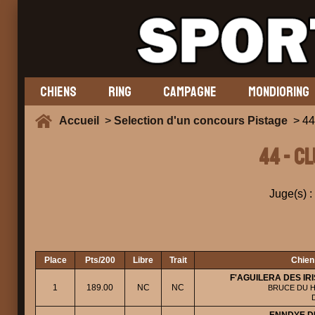
CHIENS
RING
CAMPAGNE
MONDIORING
Accueil
>
Selection d'un concours Pistage
> 44
44 - C
Juge(s) :
Place
Pts/200
Libre
Trait
Chien 
F'AGUILERA DES I
1
189.00
NC
NC
BRUCE DU HA