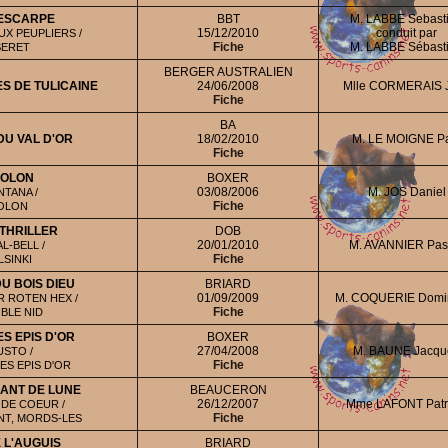
ESCARPE
BBT
M. LABBE Sebast
15/12/2010
conduit par
UX PEUPLIERS /
Fiche
M. LABBE Sébast
SERET
BERGER AUSTRALIEN
S DE TULICAINE
24/06/2008
Mlle CORMERAIS J
Fiche
BA
DU VAL D'OR
18/02/2010
M. LE MOIGNE P
Fiche
DOLON
BOXER
03/08/2006
M. JOS Daniel
TANA /
Fiche
OLON
 THRILLER
DOB
20/01/2010
M. AVANNIER Pas
L-BELL /
Fiche
SINKI
U BOIS DIEU
BRIARD
01/09/2009
M. COQUERIE Domi
R ROTEN HEX /
Fiche
BLE NID
S EPIS D'OR
BOXER
27/04/2008
M. BAUNE Jacqu
STO /
Fiche
ES EPIS D'OR
ANT DE LUNE
BEAUCERON
26/12/2007
Mme LAFONT Patri
 DE COEUR /
Fiche
NT, MORDS-LES
 L'AUGUIS
BRIARD