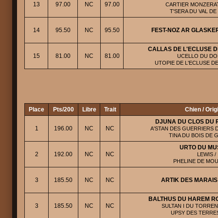
13
97.00
NC
97.00
CARTIER MONZERAT
T'SERA DU VAL DE
14
95.50
NC
95.50
FEST-NOZ AR GLASKE
CALLAS DE L'ECLUSE 
15
81.00
NC
81.00
UCELLO DU DO
UTOPIE DE L'ECLUSE D
Place
Pts/200
Libre
Trait
Chien / Orig
DJUNA DU CLOS DU 
1
196.00
NC
NC
A'STAN DES GUERRIERS 
TINA DU BOIS DE 
URTO DU M
2
192.00
NC
NC
LEWIS /
PHELINE DE MO
3
185.50
NC
NC
ARTIK DES MARAIS
BALTHUS DU HAREM RO
3
185.50
NC
NC
SULTAN I DU TORREN
UPSY DES TERRES