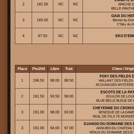
ENNDYE D
2
181.50
NC
NC
APACHE D
BELLE-PANTH
GAIA DU HE
3
165.00
NC
NC
Blomet du Dom
C'Siky du 
4
97.50
NC
NC
EKO D'EM
Place
Pts/200
Libre
Trait
Chien / Origi
FOXY DES FIELDS
1
196.50
98.00
98.50
VAILLANT DES FIELDS
ACOUNA DES MYSTERES
ESCOTS DE LA PA
2
191.50
93.50
98.00
SOULOR DE LOUB
BLUE BELLE BLEUE DE 
CHEYENNE DU CROISS
3
191.00
98.00
93.00
SENEQUE DE LA DAME
REAL DE S'ILS TE MORDE
DJANGO DU DOMAINE DES E
3
191.00
94.00
97.00
ANNUBIS DU CHATEAU D
VENUS DU DOMAINE DES E-