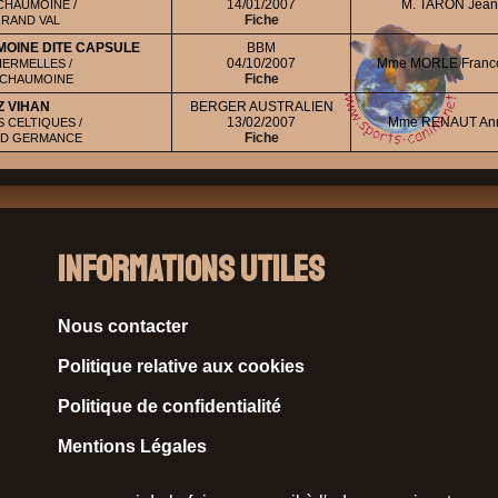
14/01/2007
M. TARON Jean
CHAUMOINE /
Fiche
GRAND VAL
MOINE DITE CAPSULE
BBM
04/10/2007
Mme MORLE Franc
ERMELLES /
Fiche
ICHAUMOINE
Z VIHAN
BERGER AUSTRALIEN
13/02/2007
Mme RENAUT An
 CELTIQUES /
Fiche
ND GERMANCE
Informations Utiles
Nous contacter
Politique relative aux cookies
Politique de confidentialité
Mentions Légales