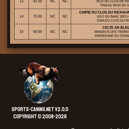
13
91.00
NC
NC
VICO DU CLOS DE RI
TINA DU BOIS DE 
CHIPIE DU CLOS DU RICHAU
14
75.00
NC
NC
UGO DU BANC DES H
ORIA DU CLOS DU R
CELTE AR BLEI
15
60.00
NC
NC
AMADEUS DES TERRES
SHEREKANE DU GRA
SPORTS-CANINS.NET V2.0.0
Copyright © 2008-2026