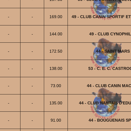
-
-
169.00
49 - CLUB CANIN SPORTIF E
-
-
144.00
49 - CLUB CYNOPHI
-
-
172.50
44 - SAINT MARS
-
-
138.00
53 - C. E. C. CAST
-
-
73.00
44 - CLUB CANIN MA
-
-
135.00
44 - CLUB NANTAIS D'ED
-
-
91.00
44 - BOUGUENAIS S