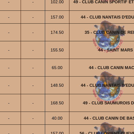
-
-
102.00
49 - CLUB CANIN SPORTIF E
-
-
157.00
44 - CLUB NANTAIS D'ED
-
-
174.50
35 - CLUB CANIN DE R
-
-
155.50
44 - SAINT MARS
-
-
65.00
44 - CLUB CANIN MA
-
-
148.50
44 - CLUB NANTAIS D'ED
-
-
168.50
49 - CLUB SAUMUROIS D
-
-
40.00
44 - CLUB CANIN DE B
-
-
157.00
56 - CLUB LORIENT QUEV