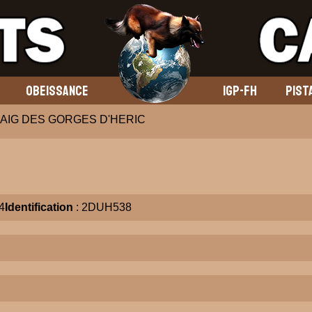
OBEISSANCE
IGP-FH
PIST
AIG DES GORGES D'HERIC
4
Identification
: 2DUH538