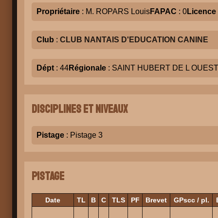
Propriétaire
: M. ROPARS Louis
FAPAC
: 0
Licence
Club
:
CLUB NANTAIS D'EDUCATION CANINE
Dépt
: 44
Régionale
: SAINT HUBERT DE L OUES
Disciplines et niveaux
Pistage
: Pistage 3
Pistage
Date
TL
B
C
TLS
PF
Brevet
GPscc / pl.