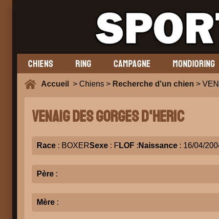
CHIENS
RING
CAMPAGNE
MONDIORING
Accueil
> Chiens >
Recherche d'un chien
> VEN
VENAIG DES GORGES D'HERIC
Race
: BOXER
Sexe
: F
LOF
:
Naissance
: 16/04/200
Père
:
Mère
: