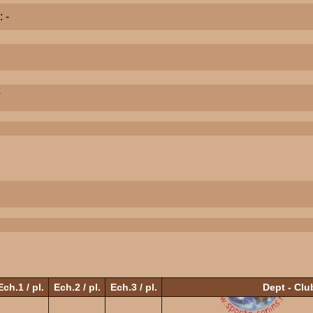
: -
T
Ech.1 / pl.
Ech.2 / pl.
Ech.3 / pl.
Dept - Clu