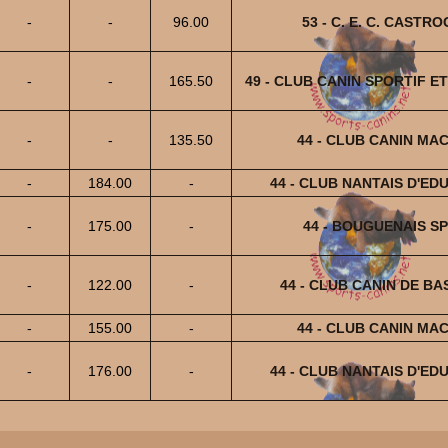
-
-
96.00
53 - C. E. C. CAST
-
-
165.50
49 - CLUB CANIN SPORTIF E
-
-
135.50
44 - CLUB CANIN MA
-
184.00
-
44 - CLUB NANTAIS D'ED
-
175.00
-
44 - BOUGUENAIS S
-
122.00
-
44 - CLUB CANIN DE B
-
155.00
-
44 - CLUB CANIN MA
-
176.00
-
44 - CLUB NANTAIS D'ED