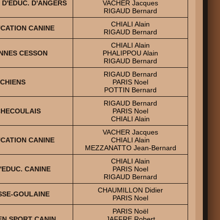
T D'EDUC. D'ANGERS
VACHER Jacques
RIGAUD Bernard
CHIALI Alain
UCATION CANINE
RIGAUD Bernard
CHIALI Alain
ENNES CESSON
PHALIPPOU Alain
RIGAUD Bernard
RIGAUD Bernard
 CHIENS
PARIS Noel
POTTIN Bernard
RIGAUD Bernard
CHECOULAIS
PARIS Noel
CHIALI Alain
VACHER Jacques
UCATION CANINE
CHIALI Alain
MEZZANATTO Jean-Bernard
CHIALI Alain
'EDUC. CANINE
PARIS Noel
RIGAUD Bernard
CHAUMILLON Didier
ASSE-GOULAINE
PARIS Noel
PARIS Noël
EN SPORT CANIN
JAFFRE Robert