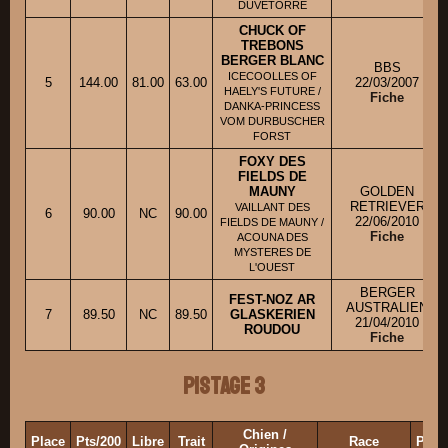
DUVETORRE
CHUCK OF
TREBONS
BERGER BLANC
BBS
ICECOOLLES OF
5
144.00
81.00
63.00
22/03/2007
HAELY'S FUTURE /
Fiche
DANKA-PRINCESS
VOM DURBUSCHER
FORST
FOXY DES
FIELDS DE
MAUNY
GOLDEN
RETRIEVER
VAILLANT DES
6
90.00
NC
90.00
22/06/2010
FIELDS DE MAUNY /
Fiche
ACOUNA DES
MYSTERES DE
L'OUEST
BERGER
FEST-NOZ AR
AUSTRALIEN
7
89.50
NC
89.50
GLASKERIEN
21/04/2010
ROUDOU
Fiche
Pistage 3
Chien /
Place
Pts/200
Libre
Trait
Race
Prop