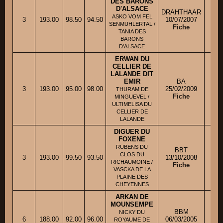
DES BARONS
D'ALSACE
DRAHTHAAR
ASKO VOM FEL
3
193.00
98.50
94.50
10/07/2007
M.
SENMUHLERTAL /
Fiche
TANIA DES
BARONS
D'ALSACE
ERWAN DU
CELLIER DE
LALANDE DIT
EMIR
BA
3
193.00
95.00
98.00
25/02/2009
M.
THURAM DE
Fiche
MINGUEVEL /
ULTIMELISA DU
CELLIER DE
LALANDE
DIGUER DU
FOXENE
RUBENS DU
BBT
CLOS DU
3
193.00
99.50
93.50
13/10/2008
M.
RICHAUMOINE /
Fiche
VASCKA DE LA
PLAINE DES
CHEYENNES
ARKAN DE
MOUNSEMPE
BBM
NICKY DU
M.
6
188.00
92.00
96.00
06/03/2005
ROYAUME DE