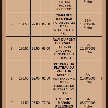
Fiche
JESSICA /
TRACY DE
MOUNSEMPE
CHAM DES
ILES FIDJI
BBM
VICTOR DES ILES
7
184.50
99.00
85.50
10/03/2007
M
FIDJI /
Fiche
SPICE DES ILES
FIDJI
AWAI DU PONT
DU BRAULT
BA
THURAM DE
8
180.50
85.50
95.00
10/10/2005
M. 
MINGUEVEL /
Fiche
RUBIS DU PONT
DU BRAULT
BOUN-MY DU
PLATEAU DU
VAL D'OR
BA
NIMITZ DU
9
173.50
92.00
81.50
25/06/2006
Mme
PLATEAU DU VAL
Fiche
D'OR /
TENNESSEE DU
PLATEAU DU VAL
D'OR
ARTIK DES
BA
10
174.50
97.50
77.00
MARAIS
08/07/2005
M.
D'ELESMES
Fiche