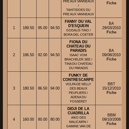
PRE AUX VANNEAUX
Fiche
/
TAHITIDOES DU
PRE AUX VANNEAUX
FANNY DU VAL
BA
D'ESQUEIN
1
189.50
95.00
94.50
29/03/2010
GODALIS TINO /
Fiche
BORA DEL COETER
FIONA DU
CHATEAU DU
PARADIS
BA
2
186.50
92.00
94.50
09/08/2010
ISAAC VOM
Fiche
BRACHELER SEE /
TINA DU CHATEAU
DU PARADIS
FUNKY DE
CONTRESCARPE
BBT
VOLPA DE NELLY
3
180.50
86.50
94.00
15/12/2010
DES BEAUX
Fiche
PEUPLIERS /
ADENA DU
FOSSERET
DIDJI DE LA
CUADRILLA
BBM
AIKO DES
4
160.00
80.00
80.00
09/10/2008
MALICAIRN /
Fiche
GAMINE VAN DE