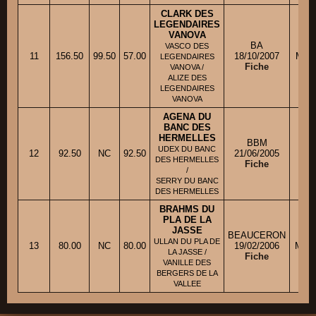
CLARK DES
LEGENDAIRES
VANOVA
BA
VASCO DES
11
156.50
99.50
57.00
18/10/2007
M. 
LEGENDAIRES
Fiche
VANOVA /
ALIZE DES
LEGENDAIRES
VANOVA
AGENA DU
BANC DES
HERMELLES
BBM
UDEX DU BANC
12
92.50
NC
92.50
21/06/2005
M. 
DES HERMELLES
Fiche
/
SERRY DU BANC
DES HERMELLES
BRAHMS DU
PLA DE LA
JASSE
BEAUCERON
ULLAN DU PLA DE
13
80.00
NC
80.00
19/02/2006
Mme 
LA JASSE /
Fiche
VANILLE DES
BERGERS DE LA
VALLEE