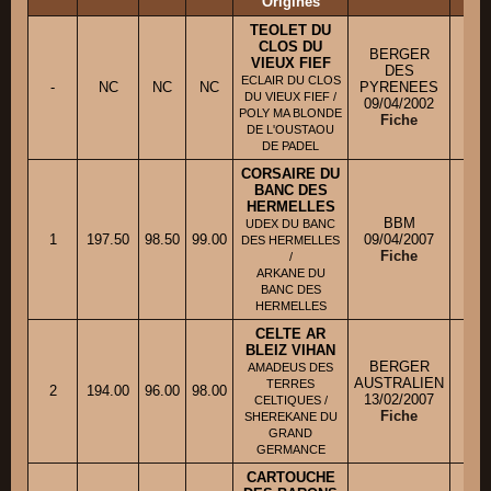
Origines
TEOLET DU
CLOS DU
BERGER
VIEUX FIEF
DES
M
ECLAIR DU CLOS
-
NC
NC
NC
PYRENEES
DU VIEUX FIEF /
09/04/2002
POLY MA BLONDE
Fiche
DE L'OUSTAOU
DE PADEL
CORSAIRE DU
BANC DES
HERMELLES
BBM
UDEX DU BANC
1
197.50
98.50
99.00
09/04/2007
M.
DES HERMELLES
Fiche
/
ARKANE DU
BANC DES
HERMELLES
CELTE AR
BLEIZ VIHAN
BERGER
AMADEUS DES
AUSTRALIEN
TERRES
2
194.00
96.00
98.00
Mm
13/02/2007
CELTIQUES /
Fiche
SHEREKANE DU
GRAND
GERMANCE
CARTOUCHE