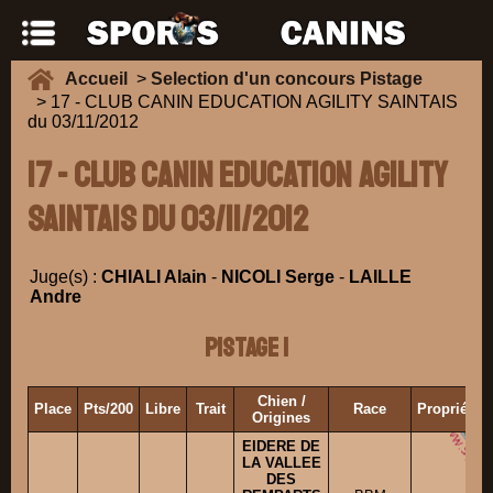
Accueil
>
Selection d'un concours Pistage
> 17 - CLUB CANIN EDUCATION AGILITY SAINTAIS
du 03/11/2012
17 - CLUB CANIN EDUCATION AGILITY
SAINTAIS du 03/11/2012
Juge(s) :
CHIALI Alain
-
NICOLI Serge
-
LAILLE
Andre
Pistage 1
Chien /
Place
Pts/200
Libre
Trait
Race
Propriétai
Origines
EIDERE DE
LA VALLEE
DES