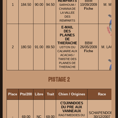
REMPARTS
BBM
1
184.50
90.00
94.50
10/09/2009
M. MEU
SARHOUM /
Fiche
CHANNA DE
LA VALLEE
DES
REMPARTS
E-MAIL
DES
PLAINES
DE
THIERACHE
BBM
2
180.50
91.00
89.50
26/05/2009
M. LAOUE
US'TON DU
Fiche
CALVAIRE AUX
ACACIAS /
TWISTIE DES
PLAINES DE
THIERACHE
Pistage 2
Place
Pts/200
Libre
Trait
Chien / Origines
Race
C'DJINNDOES
DU PRE AUX
VANNEAUX
SCHAPENDOES
RAGTIMEDOES DU
-
69.00
NC
69.00
30/12/2007