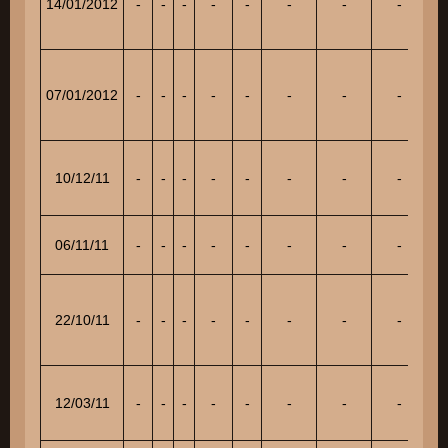
14/01/2012
-
-
-
-
-
-
-
-
18
07/01/2012
-
-
-
-
-
-
-
-
5
10/12/11
-
-
-
-
-
-
-
-
17
06/11/11
-
-
-
-
-
-
-
-
9
22/10/11
-
-
-
-
-
-
-
-
8
12/03/11
-
-
-
-
-
-
-
-
19