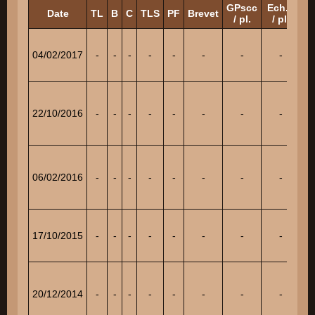
GPscc
Ech.1
E
Date
TL
B
C
TLS
PF
Brevet
/ pl.
/ pl.
/
04/02/2017
-
-
-
-
-
-
-
-
8
22/10/2016
-
-
-
-
-
-
-
-
9
06/02/2016
-
-
-
-
-
-
-
-
17/10/2015
-
-
-
-
-
-
-
-
13
20/12/2014
-
-
-
-
-
-
-
-
19