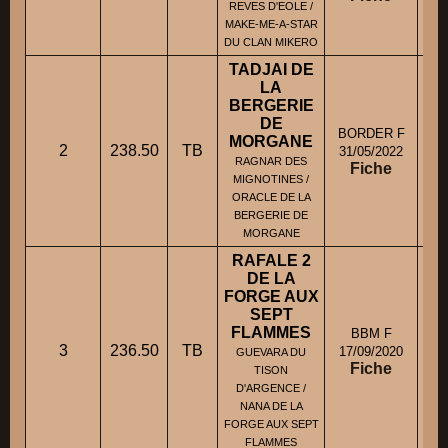
REVES D'EOLE /
MAKE-ME-A-STAR
DU CLAN MIKERO
TADJAI DE
LA
BERGERIE
DE
BORDER F
MORGANE
2
238.50
TB
31/05/2022
RAGNAR DES
Fiche
MIGNOTINES /
ORACLE DE LA
BERGERIE DE
MORGANE
RAFALE 2
DE LA
FORGE AUX
SEPT
FLAMMES
BBM F
3
236.50
TB
M.
17/09/2020
GUEVARA DU
Fiche
TISON
D'ARGENCE /
NANA DE LA
FORGE AUX SEPT
FLAMMES