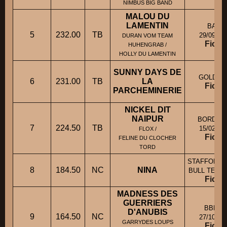
NIMBUS BIG BAND
MALOU DU
LAMENTIN
BA M
5
232.00
TB
29/09/20
DURAN VOM TEAM
Fiche
HUHENGRAB /
HOLLY DU LAMENTIN
SUNNY DAYS DE
GOLDEN
6
231.00
TB
LA
Fiche
PARCHEMINERIE
NICKEL DIT
NAIPUR
BORDER
7
224.50
TB
15/02/20
FLOX /
Fiche
FELINE DU CLOCHER
TORD
STAFFORDS
8
184.50
NC
NINA
BULL TERRI
Fiche
MADNESS DES
GUERRIERS
BBM M
D'ANUBIS
9
164.50
NC
27/10/20
GARRYDES LOUPS
Fiche