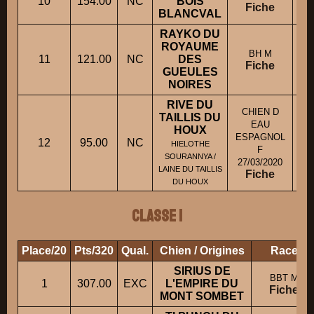
10
154.00
NC
BOIS
M.
Fiche
BLANCVAL
RAYKO DU
ROYAUME
BH M
11
121.00
NC
DES
Fiche
GUEULES
NOIRES
RIVE DU
CHIEN D
TAILLIS DU
EAU
HOUX
ESPAGNOL
12
95.00
NC
HIELOTHE
F
SOURANNYA /
27/03/2020
LAINE DU TAILLIS
Fiche
DU HOUX
Classe 1
Place/20
Pts/320
Qual.
Chien / Origines
Race
SIRIUS DE
BBT M
1
307.00
EXC
L'EMPIRE DU
Fiche
MONT SOMBET