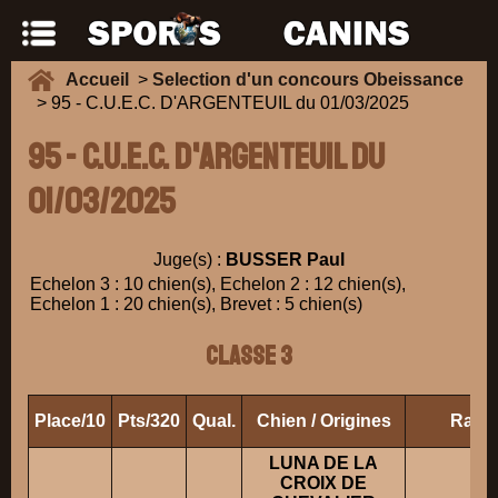
Accueil
>
Selection d'un concours Obeissance
> 95 - C.U.E.C. D'ARGENTEUIL du 01/03/2025
95 - C.U.E.C. D'ARGENTEUIL du
01/03/2025
Juge(s) :
BUSSER Paul
Echelon 3 : 10 chien(s), Echelon 2 : 12 chien(s),
Echelon 1 : 20 chien(s), Brevet : 5 chien(s)
Classe 3
Place/10
Pts/320
Qual.
Chien / Origines
Race
LUNA DE LA
CROIX DE