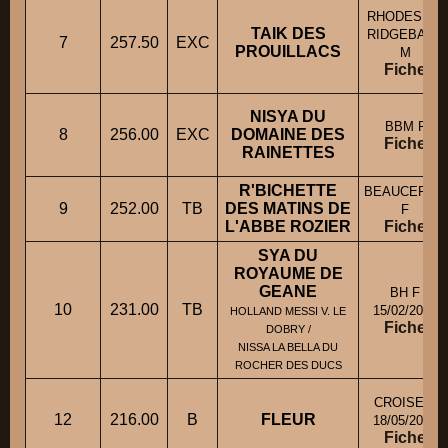
RHODESIAN
TAIK DES
RIDGEBACK
7
257.50
EXC
PROUILLACS
M
Fiche
NISYA DU
BBM F
8
256.00
EXC
DOMAINE DES
Fiche
RAINETTES
R'BICHETTE
BEAUCERON
9
252.00
TB
DES MATINS DE
F
L'ABBE ROZIER
Fiche
SYA DU
ROYAUME DE
GEANE
BH F
10
231.00
TB
15/02/2021
HOLLAND MESSI V. LE
Fiche
DOBRY /
NISSA LA BELLA DU
ROCHER DES DUCS
CROISE F
12
216.00
B
FLEUR
18/05/2020
Fiche