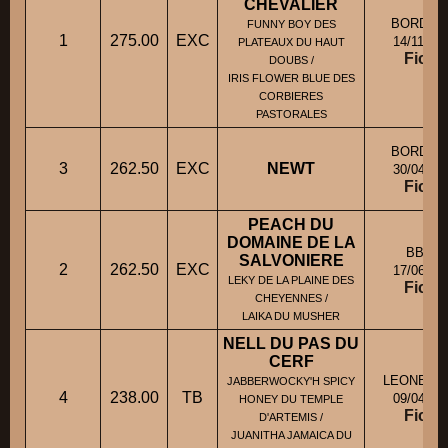
CHEVALIER
BORDER
FUNNY BOY DES
1
275.00
EXC
14/11/20
PLATEAUX DU HAUT
Fiche
DOUBS /
IRIS FLOWER BLUE DES
CORBIERES
PASTORALES
BORDER
3
262.50
EXC
NEWT
30/04/20
Fiche
PEACH DU
DOMAINE DE LA
BBT F
SALVONIERE
2
262.50
EXC
17/06/20
LEKY DE LA PLAINE DES
Fiche
CHEYENNES /
LAIKA DU MUSHER
NELL DU PAS DU
CERF
LEONBER
JABBERWOCKY'H SPICY
4
238.00
TB
09/04/20
HONEY DU TEMPLE
Fiche
D'ARTEMIS /
JUANITHA JAMAICA DU