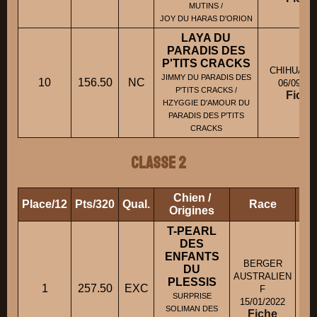
MUTINS /
JOY DU HARAS D'ORION
LAYA DU
PARADIS DES
P'TITS CRACKS
CHIHUAHU
JIMMY DU PARADIS DES
10
156.50
NC
06/09/20
P'TITS CRACKS /
Fiche
HZYGGIE D'AMOUR DU
PARADIS DES P'TITS
CRACKS
Classe 2
Chien /
Place/12
Pts/320
Qual.
Race
Pro
Origines
T-PEARL
DES
ENFANTS
BERGER
DU
AUSTRALIEN
PLESSIS
1
257.50
EXC
F
SURPRISE
15/01/2022
SOLIMAN DES
Fiche