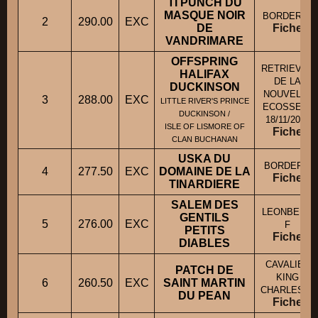
TI PUNCH DU
MASQUE NOIR
BORDER M
2
290.00
EXC
DE
Fiche
VANDRIMARE
OFFSPRING
RETRIEVER
HALIFAX
DE LA
DUCKINSON
NOUVELLE
3
288.00
EXC
LITTLE RIVER'S PRINCE
ECOSSE M
DUCKINSON /
18/11/2018
ISLE OF LISMORE OF
Fiche
CLAN BUCHANAN
USKA DU
BORDER F
4
277.50
EXC
DOMAINE DE LA
Fiche
TINARDIERE
SALEM DES
LEONBERG
GENTILS
5
276.00
EXC
F
PETITS
Fiche
DIABLES
CAVALIER
PATCH DE
KING
6
260.50
EXC
SAINT MARTIN
CHARLES M
DU PEAN
Fiche