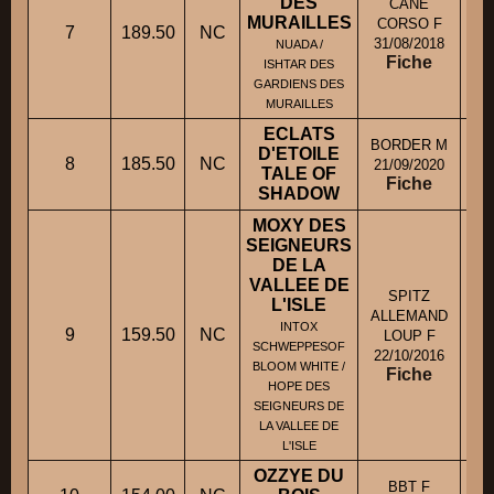
DES
CANE
MURAILLES
CORSO F
7
189.50
NC
M.
31/08/2018
NUADA /
Fiche
ISHTAR DES
GARDIENS DES
MURAILLES
ECLATS
BORDER M
D'ETOILE
8
185.50
NC
21/09/2020
TALE OF
Fiche
SHADOW
MOXY DES
SEIGNEURS
DE LA
VALLEE DE
SPITZ
L'ISLE
ALLEMAND
INTOX
9
159.50
NC
M
LOUP F
SCHWEPPESOF
22/10/2016
BLOOM WHITE /
Fiche
HOPE DES
SEIGNEURS DE
LA VALLEE DE
L'ISLE
OZZYE DU
BBT F