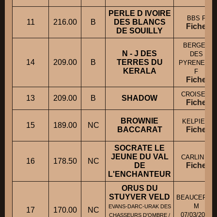
PERLE D IVOIRE
BBS F
11
216.00
B
DES BLANCS
Fiche
DE SOUILLY
BERGER
N - J DES
DES
14
209.00
B
TERRES DU
PYRENEES
KERALA
F
Fiche
CROISE F
13
209.00
B
SHADOW
Fiche
BROWNIE
KELPIE F
15
189.00
NC
BACCARAT
Fiche
SOCRATE LE
JEUNE DU VAL
CARLIN M
16
178.50
NC
DE
Fiche
L'ENCHANTEUR
ORUS DU
STUYVER VELD
BEAUCERON
M
EVANS-DARC-URAK DES
17
170.00
NC
07/03/2018
CHASSEURS D'OMBRE /