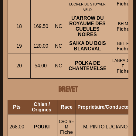
Fiche
LUCIFER DU STUYVER
VELD
U'ARROW DU
ROYAUME DES
BH M
18
169.50
NC
GUEULES
Fiche
NOIRES
SAIKA DU BOIS
BBT F
19
120.00
NC
BLANCVAL
Fiche
LABRADOR
POLKA DE
20
54.00
NC
F
CHANTEMELSE
Fiche
BREVET
Chien /
Pts
Race
Propriétaire/Conducteur
Origines
CROISE
268.00
POUKI
M. PINTO LUCIANO
M
Fiche