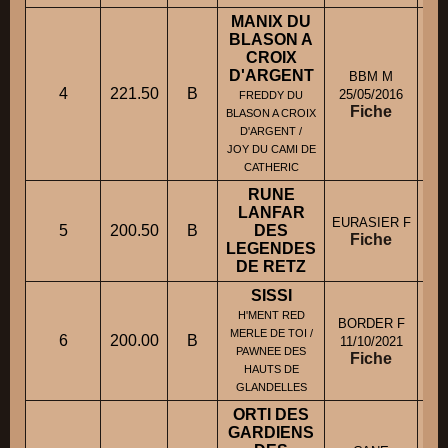
MANIX DU
BLASON A
CROIX
D'ARGENT
BBM M
4
221.50
B
25/05/2016
FREDDY DU
Fiche
BLASON A CROIX
D'ARGENT /
JOY DU CAMI DE
CATHERIC
RUNE
LANFAR
EURASIER F
5
200.50
B
DES
M
Fiche
LEGENDES
DE RETZ
SISSI
H'MENT RED
BORDER F
MERLE DE TOI /
6
200.00
B
11/10/2021
PAWNEE DES
Fiche
HAUTS DE
GLANDELLES
ORTI DES
GARDIENS