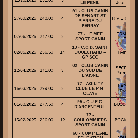
LE PENIL
Jean-Pierr
91 - CLUB CANIN
DE SENART ST
27/09/2025
248.00
4
RIVIERE Mic
PIERRE DU
PERRAY
77 - LE MEE
FRANCOI
07/06/2025
247.00
2
SPORT CANIN
HERVE
18 - C.C.D. SAINT
02/05/2025
256.50
14
DOULCHARD –
PAIN Alain
GP SCC
02 - CLUB CANIN
SECRETAI
12/04/2025
241.00
3
DU SUD DE
Pierre-Yve
L'AISNE
77 - AGILITY
LAPEYRE
15/03/2025
299.00
2
CLUB LE PIN-
Pascale
CLAYE
95 - C.U.E.C.
01/03/2025
277.50
4
BUSSER Pa
D'ARGENTEUIL
77 -
15/02/2025
226.00
12
COULOMMIERS
BOCK Mich
SPORT CANIN
60 - COMPIEGNE
EDUCATION
ARNOULD