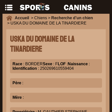
Accueil
> Chiens >
Recherche d'un chien
> USKA DU DOMAINE DE LA TINARDIERE
USKA DU DOMAINE DE LA
TINARDIERE
Race
: BORDER
Sexe
: F
LOF
:
Naissance
:
Identification
: 250269610559404
Père
:
Mère
:
Propriétaire
: M. GAUTHIER STEPHANE