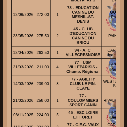
78 - EDUCATION
CANINE DU
GUSTIN
13/06/2026
272.00
1
MESNIL-ST-
Patrice
DENIS
45 - CLUB
D'EDUCATION
23/05/2026
275.50
2
PAIN Alain
CANINE DU
BRIOU
94 - A. C.
CARRIER
12/04/2026
263.50
1
VILLECRESNOISE
Jean-Pierr
77 - USM
LAPEYRE
21/03/2026
211.00
4
VILLEPARISIS -
Pascale
Champ. Régional
77 - AGILITY
WESTERLIN
14/03/2026
239.00
3
CLUB LE PIN-
Betty
CLAYE
77 -
21/02/2026
258.00
1
COULOMMIERS
RIVAL Christ
SPORT CANIN
45 - ESC LOIRE
ROSER
08/11/2025
224.00
5
ET FORET
Bernard
77 - C.E.C. VAUX
CARRIER
11/10/2025
231.00
3