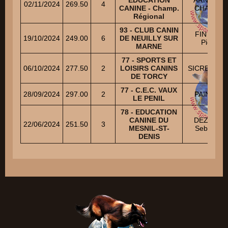
02/11/2024
269.50
4
CANINE - Champ.
CHANTAL
Régional
93 - CLUB CANIN
FIN Jean-
19/10/2024
249.00
6
DE NEUILLY SUR
Pierre
MARNE
77 - SPORTS ET
06/10/2024
277.50
2
LOISIRS CANINS
SICRE Patri
DE TORCY
77 - C.E.C. VAUX
28/09/2024
297.00
2
PAIN Alain
LE PENIL
78 - EDUCATION
CANINE DU
DEZEURE
22/06/2024
251.50
3
MESNIL-ST-
Sebastien
DENIS