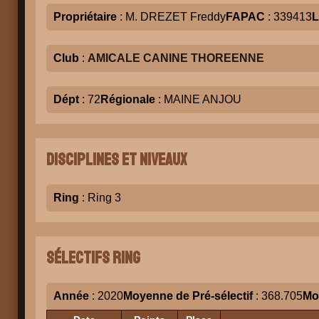
Propriétaire
: M. DREZET Freddy
FAPAC
: 339413
L
Club
:
AMICALE CANINE THOREENNE
Dépt
: 72
Régionale
: MAINE ANJOU
Disciplines et niveaux
Ring
: Ring 3
Sélectifs Ring
Année
: 2020
Moyenne de Pré-sélectif
: 368.705
Mo