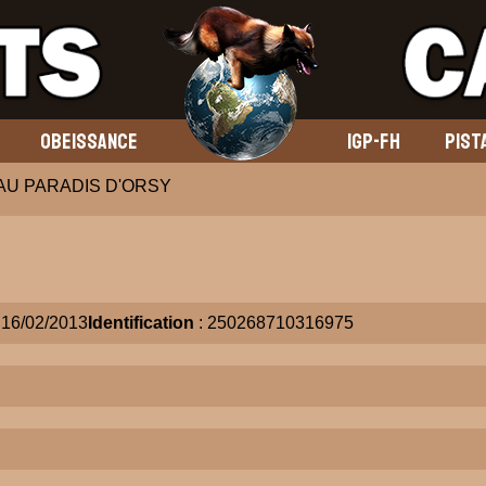
OBEISSANCE
IGP-FH
PIST
 AU PARADIS D'ORSY
 16/02/2013
Identification
: 250268710316975