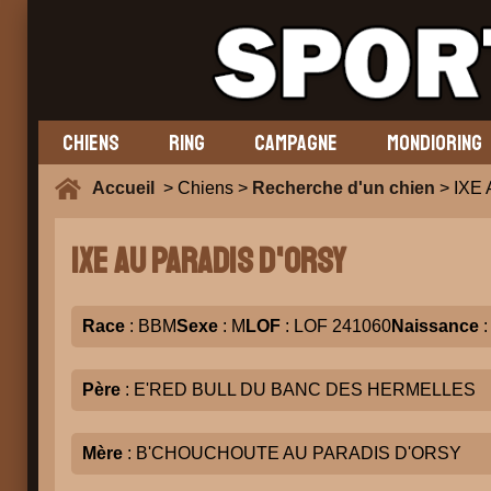
CHIENS
RING
CAMPAGNE
MONDIORING
Accueil
> Chiens >
Recherche d'un chien
> IXE
IXE AU PARADIS D'ORSY
Race
: BBM
Sexe
: M
LOF
: LOF 241060
Naissance
:
Père
: E'RED BULL DU BANC DES HERMELLES
Mère
: B'CHOUCHOUTE AU PARADIS D'ORSY