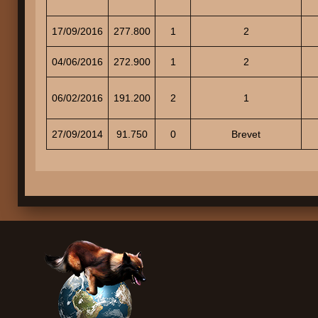
17/09/2016
277.800
1
2
04/06/2016
272.900
1
2
06/02/2016
191.200
2
1
27/09/2014
91.750
0
Brevet