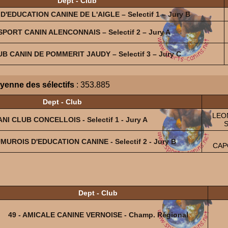
Dept - Club
 D'EDUCATION CANINE DE L'AIGLE – Selectif 1 – Jury B
 SPORT CANIN ALENCONNAIS – Selectif 2 – Jury A
UB CANIN DE POMMERIT JAUDY – Selectif 3 – Jury C
yenne des sélectifs
: 353.885
Dept - Club
LEON
ANI CLUB CONCELLOIS - Selectif 1 - Jury A
S
MUROIS D'EDUCATION CANINE - Selectif 2 - Jury B
CAP
Dept - Club
49 - AMICALE CANINE VERNOISE - Champ. Régional