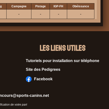
ng
Campagne
Pistage
IGP-FH
Obéissance
-
-
-
-
Les liens utiles
Tutoriels pour installation sur téléphone
Site des Pedigrees
Facebook
ncours@sports-canins.net
ication de votre part