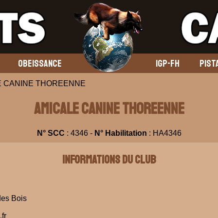
OBEISSANCE
IGP-FH
PIST
LE CANINE THOREENNE
AMICALE CANINE THOREENNE
N° SCC
: 4346 -
N° Habilitation
: HA4346
Informations du club
des Bois
fr