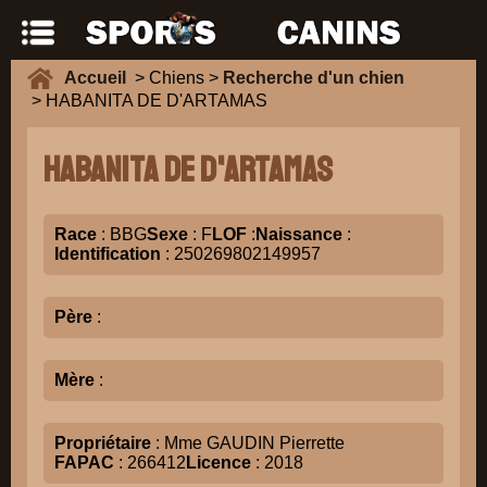
Accueil
> Chiens >
Recherche d'un chien
> HABANITA DE D'ARTAMAS
HABANITA DE D'ARTAMAS
Race
: BBG
Sexe
: F
LOF
:
Naissance
:
Identification
: 250269802149957
Père
:
Mère
:
Propriétaire
: Mme GAUDIN Pierrette
FAPAC
: 266412
Licence
: 2018