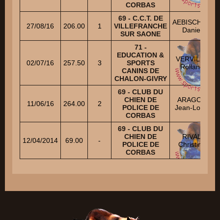
CORBAS
69 - C.C.T. DE
AEBISCHER
27/08/16
206.00
1
VILLEFRANCHE
Daniel
SUR SAONE
71 -
EDUCATION &
VERVILLE
02/07/16
257.50
3
SPORTS
Rolland
CANINS DE
CHALON-GIVRY
69 - CLUB DU
CHIEN DE
ARAGON
11/06/16
264.00
2
POLICE DE
Jean-Louis
CORBAS
69 - CLUB DU
CHIEN DE
RIVAL
12/04/2014
69.00
-
POLICE DE
Christine
CORBAS