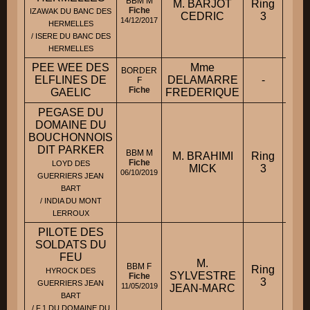
BBM M
M. BARJOT
Ring
Mond
Fiche
IZAWAK DU BANC DES
CEDRIC
3
14/12/2017
HERMELLES
/ ISERE DU BANC DES
HERMELLES
PEE WEE DES
Mme
BORDER
ELFLINES DE
DELAMARRE
-
F
Fiche
GAELIC
FREDERIQUE
PEGASE DU
DOMAINE DU
BOUCHONNOIS
DIT PARKER
BBM M
M. BRAHIMI
Ring
Mond
Fiche
LOYD DES
MICK
3
06/10/2019
GUERRIERS JEAN
BART
/ INDIA DU MONT
LERROUX
PILOTE DES
SOLDATS DU
FEU
M.
BBM F
Ring
HYROCK DES
SYLVESTRE
Fiche
3
GUERRIERS JEAN
11/05/2019
JEAN-MARC
BART
/ F.1 DU DOMAINE DU