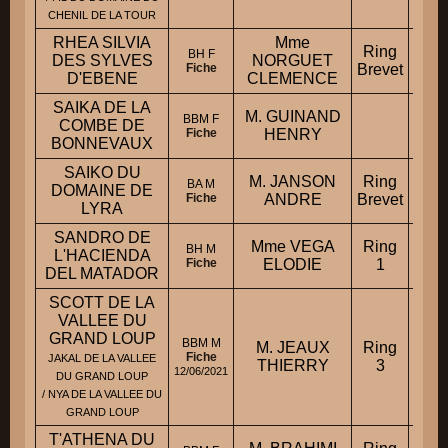
CHENIL DE LA TOUR
RHEA SILVIA
Mme
Ring
BH F
DES SYLVES
NORGUET
Fiche
Brevet
D'EBENE
CLEMENCE
SAIKA DE LA
M. GUINAND
BBM F
COMBE DE
Fiche
HENRY
BONNEVAUX
SAIKO DU
M. JANSON
Ring
BA M
DOMAINE DE
Fiche
ANDRE
Brevet
LYRA
SANDRO DE
Mme VEGA
Ring
BH M
L'HACIENDA
Fiche
ELODIE
1
DEL MATADOR
SCOTT DE LA
VALLEE DU
GRAND LOUP
BBM M
M. JEAUX
Ring
Mond
Fiche
JAKAL DE LA VALLEE
THIERRY
3
12/06/2021
DU GRAND LOUP
/ NYA DE LA VALLEE DU
GRAND LOUP
T'ATHENA DU