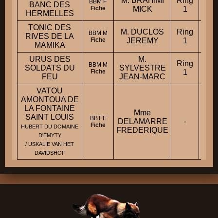
M. BRAHIMI
Ring
Mond
BBM F
BANC DES
Fiche
MICK
1
HERMELLES
TONIC DES
M. DUCLOS
Ring
BBM M
RIVES DE LA
Fiche
JEREMY
1
MAMIKA
URUS DES
M.
Ring
BBM M
SOLDATS DU
SYLVESTRE
Fiche
1
FEU
JEAN-MARC
VATOU
AMONTOUA DE
LA FONTAINE
Mme
SAINT LOUIS
BBT F
DELAMARRE
-
Fiche
HUBERT DU DOMAINE
FREDERIQUE
D'EMYTY
/ USKALIE VAN HET
DAVIDSHOF