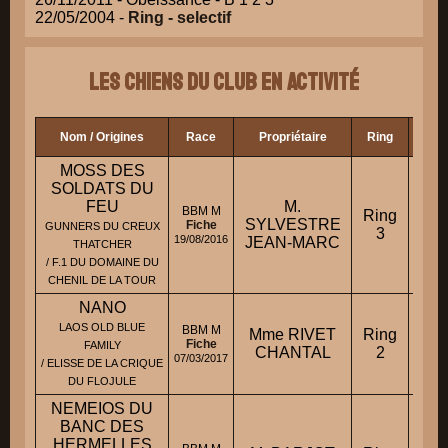
22/05/2004 -
Ring - selectif
Les chiens du club en activité
Nom / Origines
Race
Propriétaire
Ring
Mond
MOSS DES
SOLDATS DU
FEU
M.
BBM M
Ring
SYLVESTRE
Fiche
GUNNERS DU CREUX
3
19/08/2016
JEAN-MARC
THATCHER
/ F.1 DU DOMAINE DU
CHENIL DE LA TOUR
NANO
LAOS OLD BLUE
BBM M
Mme RIVET
Ring
Mond
Fiche
FAMILY
CHANTAL
2
07/03/2017
/ ELISSE DE LA CRIQUE
DU FLOJULE
NEMEIOS DU
BANC DES
HERMELLES