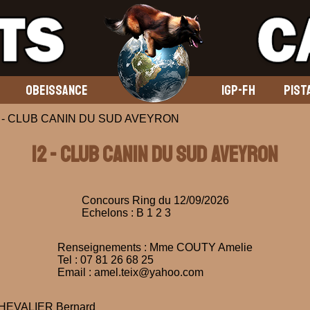
OBEISSANCE
IGP-FH
PIST
2026 - CLUB CANIN DU SUD AVEYRON
12 - CLUB CANIN DU SUD AVEYRON
Concours Ring du 12/09/2026
Echelons : B 1 2 3
Renseignements : Mme COUTY Amelie
Tel : 07 81 26 68 25
Email : amel.teix@yahoo.com
 CHEVALIER Bernard