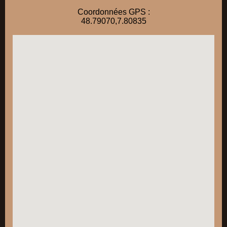
Coordonnées GPS :
48.79070,7.80835