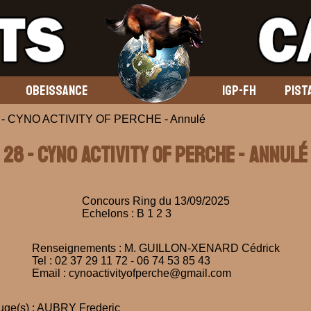
OBEISSANCE
IGP-FH
PIST
25 - CYNO ACTIVITY OF PERCHE - Annulé
28 - CYNO ACTIVITY OF PERCHE - Annulé
Concours Ring du 13/09/2025
Echelons : B 1 2 3
Renseignements : M. GUILLON-XENARD Cédrick
Tel : 02 37 29 11 72 - 06 74 53 85 43
Email : cynoactivityofperche@gmail.com
uge(s) : AUBRY Frederic