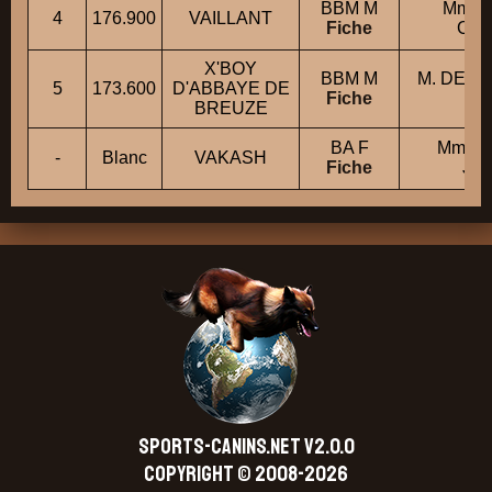
BBM M
Mme 
4
176.900
VAILLANT
Fiche
CH
X'BOY
BBM M
M. DERO
5
173.600
D'ABBAYE DE
Fiche
M
BREUZE
BA F
Mme 
-
Blanc
VAKASH
Fiche
JE
SPORTS-CANINS.NET V2.0.0
Copyright © 2008-2026