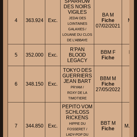
SPARROW
DES NOIRS
VIGILES
BA M
JEDAI DES
4
363.924
Exc.
Fiche
M. 
LOINTAINES
07/02/2021
GALAXIES /
LOUANE DU CLOS
DE L'ABBAYE
R'PAN
BBM F
M.
5
352.000
Exc.
BLOOD
Fiche
LEGACY
TOKYO DES
GUERRIERS
BBM M
JEAN BART
6
348.150
Exc.
Fiche
PRYAM /
27/05/2022
ROXY DE LA
TIMOTIERE
PEPITO VOM
SCHLOSS
RICKENS
BBT M
HIPPIE DU
7
344.850
Exc.
M. D
Fiche
FOSSERET /
LADY-POP DU