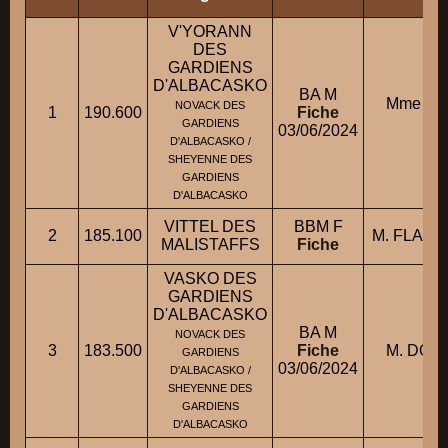
V'YORANN
DES
GARDIENS
D'ALBACASKO
BA M
Mme H
NOVACK DES
1
190.600
Fiche
L
GARDIENS
03/06/2024
D'ALBACASKO /
SHEYENNE DES
GARDIENS
D'ALBACASKO
VITTEL DES
BBM F
2
185.100
M. FLAHA
MALISTAFFS
Fiche
VASKO DES
GARDIENS
D'ALBACASKO
BA M
NOVACK DES
3
183.500
Fiche
M. DOU
GARDIENS
03/06/2024
D'ALBACASKO /
SHEYENNE DES
GARDIENS
D'ALBACASKO