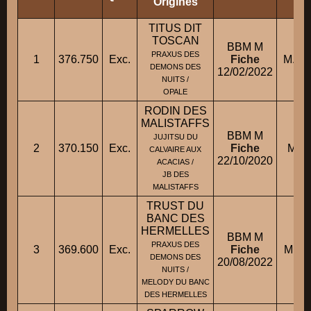
Origines
TITUS DIT
TOSCAN
BBM M
PRAXUS DES
1
376.750
Exc.
Fiche
M. D
DEMONS DES
12/02/2022
NUITS /
OPALE
RODIN DES
MALISTAFFS
BBM M
JUJITSU DU
2
370.150
Exc.
Fiche
M. 
CALVAIRE AUX
22/10/2020
ACACIAS /
JB DES
MALISTAFFS
TRUST DU
BANC DES
HERMELLES
BBM M
PRAXUS DES
3
369.600
Exc.
Fiche
M. 
DEMONS DES
20/08/2022
NUITS /
MELODY DU BANC
DES HERMELLES