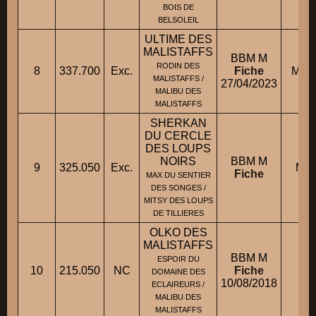
BOIS DE
BELSOLEIL
ULTIME DES
MALISTAFFS
BBM M
RODIN DES
8
337.700
Exc.
Fiche
M. 
MALISTAFFS /
27/04/2023
MALIBU DES
MALISTAFFS
SHERKAN
DU CERCLE
DES LOUPS
NOIRS
BBM M
9
325.050
Exc.
M. 
Fiche
MAX DU SENTIER
DES SONGES /
MITSY DES LOUPS
DE TILLIERES
OLKO DES
MALISTAFFS
BBM M
ESPOIR DU
M
10
215.050
NC
Fiche
DOMAINE DES
10/08/2018
ECLAIREURS /
MALIBU DES
MALISTAFFS