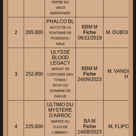
PEPSIE DU
VIEUX
MARRONIER
PHALCO BL
BBM M
IACCO DE LA
2
265.800
Fiche
M. DUBOIS 
FONTAINE DE
06/11/2019
POSEIDON /
NALA
ULYSSE
BLOOD
LEGACY
BBM M
NEFAST DE
M. VANDE
3
252.800
Fiche
L'ODYSSEE DES
HER
24/09/2023
TITANS /
ROXY DU
DOMAINE DE
DAGUE
ULTIMO DU
MYSTERE
D'ARROC
BA M
MAFATE DU
4
225.600
Fiche
M. FLIPOT
CLOS DE
14/08/2023
L'ABBAYE /