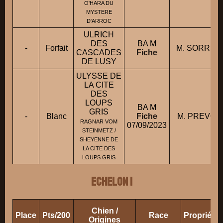
O'HARA DU
MYSTERE
D'ARROC
ULRICH
DES
BA M
-
Forfait
M. SORRIA
CASCADES
Fiche
DE LUSY
ULYSSE DE
LA CITE
DES
LOUPS
BA M
GRIS
-
Blanc
Fiche
M. PREVOS
RAGNAR VOM
07/09/2023
STEINMETZ /
SHEYENNE DE
LA CITE DES
LOUPS GRIS
ECHELON 1
Chien /
Place
Pts/200
Race
Propriéta
Origines