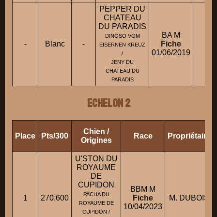
PEPPER DU
CHATEAU
DU PARADIS
BA M
DINOSO VOM
-
Blanc
-
Fiche
EISERNEN KREUZ
01/06/2019
/
JENY DU
CHATEAU DU
PARADIS
ECHELON 2
Chien /
Place
Pts/300
Race
Propriétaire
Origines
U'STON DU
ROYAUME
DE
CUPIDON
BBM M
PACHA DU
1
270.600
Fiche
M. DUBOIS 
ROYAUME DE
10/04/2023
CUPIDON /