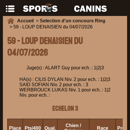
Accueil
>
Selection d'un concours Ring
> 59 - LOUP DENAISIEN du 04/07/2026
59 - LOUP DENAISIEN du
04/07/2026
Juge(s) : ALART Guy pour ech. : 1|2|3
HA(s) : CILIS DYLAN Niv. 2 pour ech. : 1|2|3
SAID SOFIAN Niv. 2 pour ech. : 3
WERBROUCK LUKAS Niv. 1 pour ech. : 1|2
Niv. pour ech. :
ECHELON 3
Chien /
Place
Pts/400
Qual.
Race
Propr