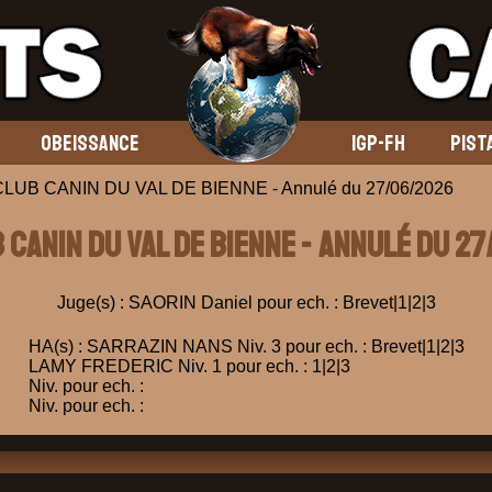
OBEISSANCE
IGP-FH
PIST
CLUB CANIN DU VAL DE BIENNE - Annulé du 27/06/2026
B CANIN DU VAL DE BIENNE - Annulé du 2
Juge(s) : SAORIN Daniel pour ech. : Brevet|1|2|3
HA(s) : SARRAZIN NANS Niv. 3 pour ech. : Brevet|1|2|3
LAMY FREDERIC Niv. 1 pour ech. : 1|2|3
Niv. pour ech. :
Niv. pour ech. :