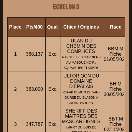
ECHELON 3
Place
Pts/400
Qual.
Chien / Origines
Race
ULAN DU
CHEMIN DES
BBM M
COMPLICES
1
368.137
Exc.
Fiche
NAZGUL DES GARDIENS
01/05/2023
AU MASQUE NOIR /
SQUAW DES TI KREOL
ULTOR QGN DU
DOMAINE
BH M
D'EPALAIS
2
363.000
Exc.
Fiche
RUPAK DEMON DE VAN /
30/05/2023
OURSE DU BLASON A
CROIX D'ARGENT
SHERIFF DES
MAITRES DES
BBT M
MASCAREIGNES
3
347.787
Exc.
Fiche
LARRY DU BOIS DE
02/11/2021