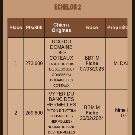
ECHELON 2
Chien /
Place
Pts/300
Race
Propriétair
Origines
UGO DU
DOMAINE
DES
COTEAUX
BBT M
1
273.600
Fiche
M. DAMO
LARRY DU BOIS
07/03/2023
DE BELSOLEIL /
ODASSE DU
DOMAINE DES
COTEAUX
VYPER DU
BANC DES
HERMELLES
BBM M
Mme LE
PYTON DIT ATTILA
2
269.600
Fiche
GERA
DU BANC DES
20/02/2024
HERMELLES /
NOUMA DU BANC
DES HERMELLES