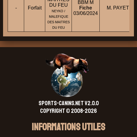
BBM M
DU FEU
-
Forfait
Fiche
M. PAYET T
NEYKO /
03/06/2024
MALEFIQUE
DES MAITRES
DU FEU
SPORTS-CANINS.NET V2.0.0
Copyright © 2008-2026
Informations Utiles