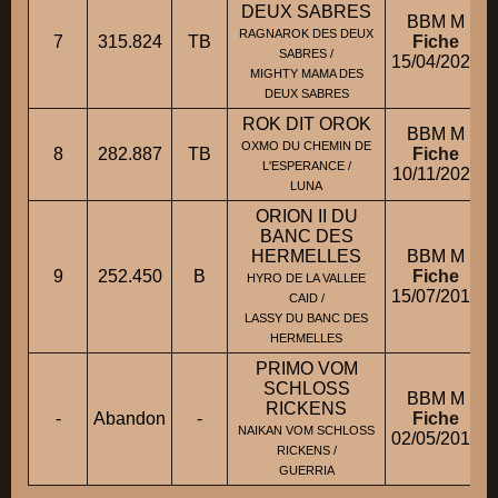
DEUX SABRES
BBM M
RAGNAROK DES DEUX
7
315.824
TB
Fiche
SABRES /
15/04/2022
MIGHTY MAMA DES
DEUX SABRES
ROK DIT OROK
BBM M
OXMO DU CHEMIN DE
8
282.887
TB
Fiche
L'ESPERANCE /
10/11/2020
LUNA
ORION II DU
BANC DES
HERMELLES
BBM M
9
252.450
B
Fiche
HYRO DE LA VALLEE
15/07/2018
CAID /
LASSY DU BANC DES
HERMELLES
PRIMO VOM
SCHLOSS
BBM M
RICKENS
-
Abandon
-
Fiche
NAIKAN VOM SCHLOSS
02/05/2019
RICKENS /
GUERRIA