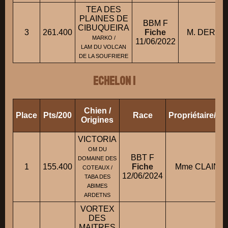
TEA DES
PLAINES DE
BBM F
CIBUQUEIRA
3
261.400
Fiche
M. DERNA
MARKO /
11/06/2022
LAM DU VOLCAN
DE LA SOUFRIERE
ECHELON 1
Chien /
Place
Pts/200
Race
Propriétaire/C
Origines
VICTORIA
OM DU
BBT F
DOMAINE DES
1
155.400
Fiche
Mme CLAIN D
COTEAUX /
12/06/2024
TABA DES
ABIMES
ARDETNS
VORTEX
DES
MAITRES