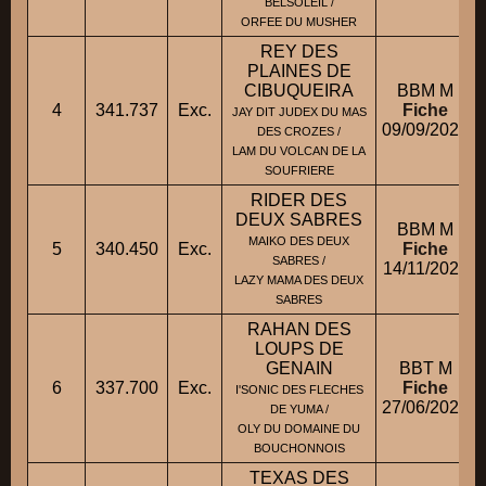
BELSOLEIL /
ORFEE DU MUSHER
REY DES
PLAINES DE
CIBUQUEIRA
BBM M
4
341.737
Exc.
Fiche
JAY DIT JUDEX DU MAS
09/09/2020
DES CROZES /
LAM DU VOLCAN DE LA
SOUFRIERE
RIDER DES
DEUX SABRES
BBM M
MAIKO DES DEUX
5
340.450
Exc.
Fiche
SABRES /
14/11/2020
LAZY MAMA DES DEUX
SABRES
RAHAN DES
LOUPS DE
GENAIN
BBT M
6
337.700
Exc.
Fiche
I'SONIC DES FLECHES
27/06/2020
DE YUMA /
OLY DU DOMAINE DU
BOUCHONNOIS
TEXAS DES