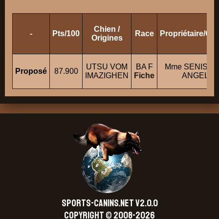
Chien /
-
Pts/100
Race
Propriétaire/Co
Origines
UTSU VOM
BA F
Mme SENISI- 
Proposé
87.900
IMAZIGHEN
Fiche
ANGELIQ
SPORTS-CANINS.NET V2.0.0
Copyright © 2008-2026