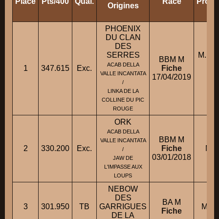
Place
Pts/400
Qual.
Race
Propr
Origines
PHOENIX
DU CLAN
DES
SERRES
M. T
BBM M
ACAB DELLA
1
347.615
Exc.
Fiche
M.
VALLE INCANTATA
17/04/2019
/
LINKA DE LA
COLLINE DU PIC
ROUGE
ORK
ACAB DELLA
BBM M
VALLE INCANTATA
2
330.200
Exc.
Fiche
M.
/
03/01/2018
JAW DE
L'IMPASSE AUX
LOUPS
NEBOW
DES
BA M
3
301.950
TB
GARRIGUES
M. 
Fiche
DE LA