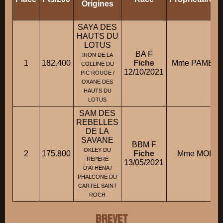
Origines
SAYA DES
HAUTS DU
LOTUS
BA F
IRON DE LA
1
182.400
Fiche
Mme PAMBRU
COLLINE DU
12/10/2021
PIC ROUGE /
OXANE DES
HAUTS DU
LOTUS
SAM DES
REBELLES
DE LA
SAVANE
BBM F
OKLEY DU
2
175.800
Fiche
Mme MOHI 
REPERE
13/05/2021
D'ATHENA /
PHALCONE DU
CARTEL SAINT
ROCH
BREVET