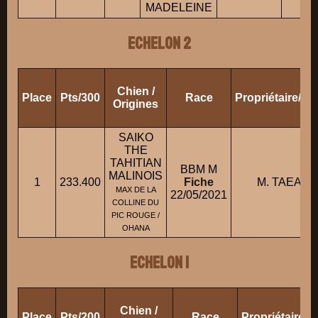
MADELEINE
ECHELON 2
Chien /
Place
Pts/300
Race
Propriétaire/C
Origines
SAIKO
THE
TAHITIAN
BBM M
MALINOIS
1
233.400
Fiche
M. TAEAE 
MAX DE LA
22/05/2021
COLLINE DU
PIC ROUGE /
OHANA
ECHELON 1
Chien /
Place
Pts/200
Race
Propriétaire/