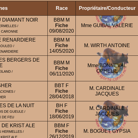
ines
Race
Propriétaire/Conducteur
 DIAMANT NOIR
BBM M
Fiche
Mme GUIBAL VALERIE
ERMELLES /
09/08/2020
E CARONNE
TE RENARDIERE
BBM M
Fiche
M. WIRTH ANTOINE
LOULEO /
14/05/2020
RENARDIERE
ES BERGERS DE
BBM M
E
Mme BONNEVAL
Fiche
OPHELIE
ILAND /
06/11/2020
SHER
BBT F
M. CARDINALE
Fiche
CIONES /
JACQUES
28/04/2018
HER
ES DE LA NUIT
BH F
M. CARDINALE
Fiche
S DE GUEULE /
JACQUES
18/06/2019
X DE FEU
DE KRIST ALE
BBM F
Fiche
M. BOGUET GYPSIA
 HERMELLES /
26/12/2019
 KRIST ALE