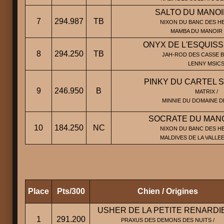
SALTO DU MANOI
7
294.987
TB
NIXON DU BANC DES HE
MAMBA DU MANOIR 
ONYX DE L'ESQUIS
8
294.250
TB
JAH-ROD DES CASSE 
LENNY MSIC
PINKY DU CARTEL 
9
246.950
B
MATRIX /
MINNIE DU DOMAINE D
SOCRATE DU MANO
10
184.250
NC
NIXON DU BANC DES HE
MALDIVES DE LA VALLE
Place
Pts/300
Chien / Origines
USHER DE LA PETITE RENARDI
1
291.200
PRAXUS DES DEMONS DES NUITS /