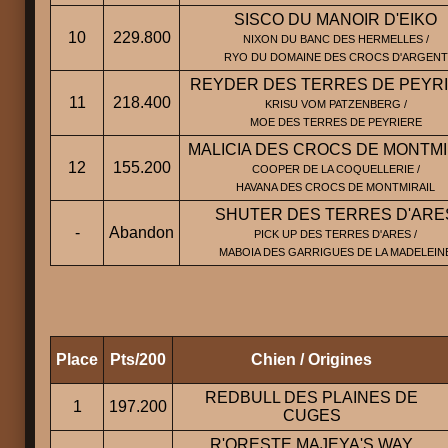
SISCO DU MANOIR D'EIKO
10
229.800
NIXON DU BANC DES HERMELLES /
RYO DU DOMAINE DES CROCS D'ARGENT
REYDER DES TERRES DE PEYR
11
218.400
KRISU VOM PATZENBERG /
MOE DES TERRES DE PEYRIERE
MALICIA DES CROCS DE MONTMI
12
155.200
COOPER DE LA COQUELLERIE /
HAVANA DES CROCS DE MONTMIRAIL
SHUTER DES TERRES D'ARE
-
Abandon
PICK UP DES TERRES D'ARES /
MABOIA DES GARRIGUES DE LA MADELEIN
Place
Pts/200
Chien / Origines
REDBULL DES PLAINES DE
1
197.200
CUGES
R'ORESTE MAJEYA'S WAY