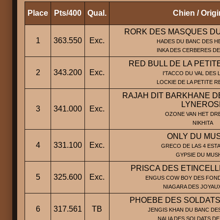
Place
Pts/400
Qual.
Chien / Orig
RORK DES MASQUES DU
1
363.550
Exc.
HADES DU BANC DES H
INKA DES CERBERES D
RED BULL DE LA PETI
2
343.200
Exc.
I'TACCO DU VAL DES 
LOCKIE DE LA PETITE 
RAJAH DIT BARKHANE D
LYNEROS
3
341.000
Exc.
OZONE VAN HET DRE
NIKHITA
ONLY DU MU
4
331.100
Exc.
GRECO DE LAS 4 ESTA
GYPSIE DU MUS
PRISCA DES ETINCELL
5
325.600
Exc.
ENGUS COW BOY DES FOND
NIAGARA DES JOYAU
PHOEBE DES SOLDATS 
6
317.561
TB
JENGIS KHAN DU BANC DES
NALIA DES SOLDATS DE