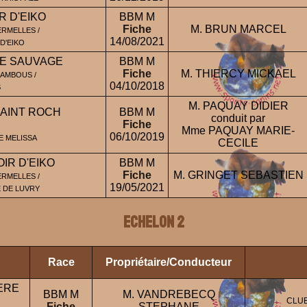
R D'EIKO
BBM M
Fiche
M. BRUN MARCEL
RMELLES /
14/08/2021
D'EIKO
SE SAUVAGE
BBM M
Fiche
M. THIERCY MICKAEL
BAMBOUS /
04/10/2018
S
M. PAQUAY DIDIER
SAINT ROCH
BBM M
conduit par
Fiche
Mme PAQUAY MARIE-
06/10/2019
E MELISSA
CECILE
IR D'EIKO
BBM M
Fiche
M. GRINGET SEBASTIEN
RMELLES /
19/05/2021
E DE LUVRY
ECHELON 2
Race
Propriétaire/Conducteur
ERE
BBM M
M. VANDREBECQ
CLUB
Fiche
STEPHANE