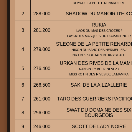
ROYA DE LA PETITE RENARDIERE
2
288.000
SHADOW DU MANOIR D'EIK
RUKIA
3
281.200
LAOS DU MAS DES CROZES /
LAYKA DES MASQUES DU DIAMANT NOIR
S'LEONE DE LA PETITE RENARD
4
279.000
NIXON DU BANC DES HERMELLES /
NRJ DES SOLDATS DE KRYST ALE
URKAN DES RIVES DE LA MAM
5
276.400
NANKIN TY BLEIZ NEVEZ /
MISS KOTIN DES RIVES DE LA MAMIKA
6
266.500
SAKI DE LA AILZALLERIE
7
261.000
TARO DES GUERRIERS PACIFI
SWAT DU DOMAINE DES SIX
8
256.000
BOURGEOIS
9
246.000
SCOTT DE LADY NOIRE