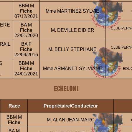
BBM M
Fiche
Mme MARTINEZ SYLVIE
07/12/2021
IERE
BA M
CLUB PERNO
Fiche
M. DEVILLE DIDIER
22/01/2020
RAIL
BA F
CLUB PERNO
Fiche
M. BELLY STEPHANE
22/09/2016
S
BBM M
Fiche
Mme ARMANET SYLVIANE
EDUC
24/01/2021
E
ECHELON 1
Race
Propriétaire/Conducteur
BBM M
M. ALAN JEAN-MARC
Fiche
BA M