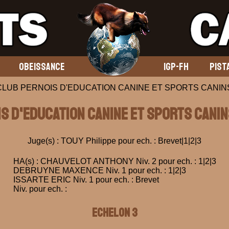
OBEISSANCE
IGP-FH
PIST
 CLUB PERNOIS D'EDUCATION CANINE ET SPORTS CANINS 
IS D'EDUCATION CANINE ET SPORTS CANI
Juge(s) : TOUY Philippe pour ech. : Brevet|1|2|3
HA(s) : CHAUVELOT ANTHONY Niv. 2 pour ech. : 1|2|3
DEBRUYNE MAXENCE Niv. 1 pour ech. : 1|2|3
ISSARTE ERIC Niv. 1 pour ech. : Brevet
Niv. pour ech. :
ECHELON 3