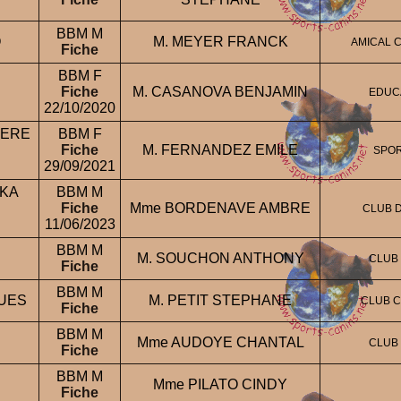
BBM M
O
M. MEYER FRANCK
AMICAL 
Fiche
BBM F
Fiche
M. CASANOVA BENJAMIN
EDUC
22/10/2020
IERE
BBM F
Fiche
M. FERNANDEZ EMILE
SPOR
29/09/2021
IKA
BBM M
Fiche
Mme BORDENAVE AMBRE
CLUB D
11/06/2023
BBM M
M. SOUCHON ANTHONY
CLUB
Fiche
BBM M
QUES
M. PETIT STEPHANE
CLUB C
Fiche
BBM M
Mme AUDOYE CHANTAL
CLUB
Fiche
BBM M
Mme PILATO CINDY
Fiche