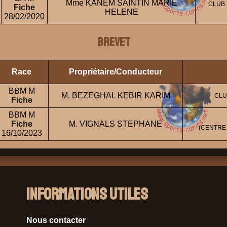
Mme KANEM SAINTIN MARIE
CLUB 
Fiche
HELENE
28/02/2020
BREVET
Race
Propriétaire/Conducteur
BBM M
M. BEZEGHAL KEBIR KARIM
CLU
Fiche
BBM M
Fiche
M. VIGNALS STEPHANE
(CENTRE
16/10/2023
Informations Utiles
Nous contacter