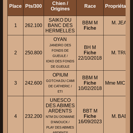
Chien /
Place
Pts/300
Race
Propriétair
Origines
SAIKO DU
BBM M
M. JEAN-
1
262.100
BANC DES
Fiche
JO
HERMELLES
OYAN
JANEIRO DES
BH M
FONDS DE
2
250.800
Fiche
M. TRUB
GUEULE /
22/10/2018
IOKO DES FONDS
DE GUEULE
OPIUM
BBM M
GOTCHA DU CAMI
3
242.600
Fiche
Mme MICHE
DE CATHERIC /
10/02/2018
ETI
UNESCO
DES ABIMES
ARDENTS
BBT M
4
232.200
Fiche
M. BABO
NTM DU DOMAINE
16/09/2023
D'ANOUCK /
PLAY DES ABIMES
ARDENTS