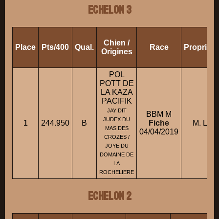
ECHELON 3
Chien /
Place
Pts/400
Qual.
Race
Propriéta
Origines
POL
POTT DE
LA KAZA
PACIFIK
JAY DIT
BBM M
JUDEX DU
1
244.950
B
Fiche
M. LI
MAS DES
04/04/2019
CROZES /
JOYE DU
DOMAINE DE
LA
ROCHELIERE
ECHELON 2