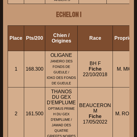
ECHELON 1
Chien /
Place
Pts/200
Race
Propriéta
Origines
OLIGANE
JANEIRO DES
BH F
FONDS DE
1
168.300
Fiche
M. MICH
GUEULE /
22/10/2018
IOKO DES FONDS
DE GUEULE
THANOS
DU GEX
D'EMPLUME
BEAUCERON
OPTIMUS PRIME
M
2
161.500
M. ROS
H DU GEX
Fiche
D'EMPLUME /
17/05/2022
JAWAD DES
QUATRE
GRIFFES NOIRES