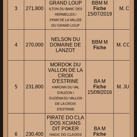
GRAND LOUP
BBM M
3
271.800
Fiche
M. CHA
ILTON DU BANC DES
15/07/2019
HERMELLES /
J'KIWI DE LA VALLEE
DU GRAND LOUP
NELSON DU
BBM M
4
270.000
DOMAINE DE
M. CON
Fiche
LANZOT
MORDOK DU
VALLON DE LA
CROIX
D'ESTRINE
BA M
5
231.800
Fiche
M. JUVI
HARONN DU VAL
15/09/2016
D'AUZON /
GUZENA DU VALLON
DE LA CROIX
D'ESTRINE
PIRATE DO CLA
DOS XCIANS
DIT POKER
BA M
Mm
6
230.400
Fiche
HAGIC DO CLA DOS
CH