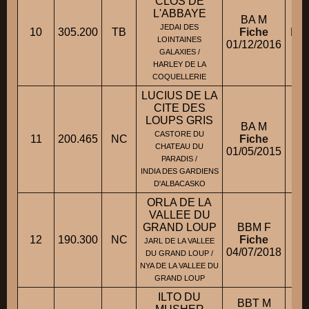
CLOS DE
L'ABBAYE
BA M
JEDAI DES
10
305.200
TB
Fiche
Mm
LOINTAINES
01/12/2016
GALAXIES /
HARLEY DE LA
COQUELLERIE
LUCIUS DE LA
CITE DES
LOUPS GRIS
BA M
M
CASTORE DU
11
200.465
NC
Fiche
CHATEAU DU
01/05/2015
PARADIS /
INDIA DES GARDIENS
D'ALBACASKO
ORLA DE LA
VALLEE DU
GRAND LOUP
BBM F
12
190.300
NC
Fiche
JARL DE LA VALLEE
04/07/2018
DU GRAND LOUP /
NYA DE LA VALLEE DU
GRAND LOUP
ILTO DU
BBT M