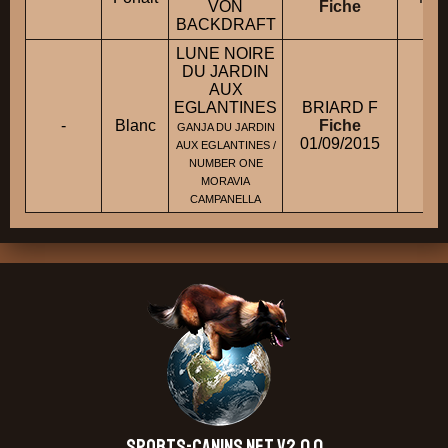
VON
Fiche
BACKDRAFT
LUNE NOIRE
DU JARDIN
AUX
EGLANTINES
BRIARD F
M
-
Blanc
Fiche
GANJA DU JARDIN
01/09/2015
AUX EGLANTINES /
NUMBER ONE
MORAVIA
CAMPANELLA
SPORTS-CANINS.NET V2.0.0