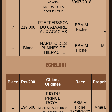
30/07/2018
XCIANS /
MISTRAL DE LA
COQUELLERIE
M.
P'JEFFERSSON
FE
BBM M
7
219.000
DU CALVAIRE
co
Fiche
AUX ACACIAS
M. 
G
NARUTO DES
BBM M
M. RI
-
Blanc
PLAINES DE
Fiche
FR
THIERACHE
ECHELON 1
Chien /
Place
Pts/200
Race
Propriéta
Origines
RIO DU
PRINCE
ROYAL
BBM M
1
194.500
Fiche
Mme BE
MAYBACK KARRIBEAN
18/06/2020