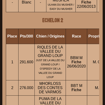
MUSHER
-
Blanc
-
Fiche
M
ULHAN DU MUSHER /
22/06/2013
EASY DU MUSHER
ECHELON 2
Place
Pts/300
Chien / Origines
Race
Propriét
RIQLES DE LA
VALLEE DU
GRAND LOUP
BBM M
JUST DE LA VALLEE DU
1
291.600
Fiche
M. OM
GRAND LOUP /
26/06/2020
O'SPEEDY DE LA
VALLEE DU GRAND
LOUP
MHORLOSS
BBT M
2
276.000
DES CONTES
M. S
Fiche
DE VARMOS
PUMA DE LA
VALLEE DU