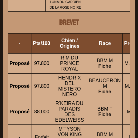
LUNA DU GARDIEN
DE LA ROSE NOIRE
BREVET
Chien /
-
Pts/100
Race
Propr
Origines
RIM DU
BBM M
Proposé
97.800
PRINCE
M. L
Fiche
ROYAL
HENDRIX
BEAUCERON
DEL
Proposé
97.800
M
M. C
MISTERO
Fiche
NERO
R'KEIRA DU
PARADIS
BBM F
Proposé
88.000
Mme
DES
Fiche
EDELWEISS
M'TYSON
VON KING
BBM M
-
Forfait
M. 