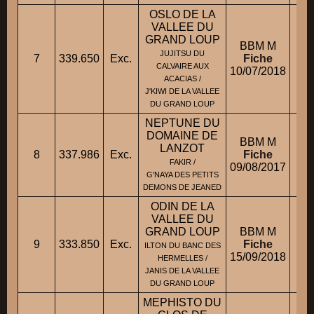
OSLO DE LA
VALLEE DU
GRAND LOUP
BBM M
JUJITSU DU
7
339.650
Exc.
Fiche
CALVAIRE AUX
10/07/2018
ACACIAS /
J'KIWI DE LA VALLEE
DU GRAND LOUP
NEPTUNE DU
DOMAINE DE
BBM M
LANZOT
8
337.986
Exc.
Fiche
M.
FAKIR /
09/08/2017
G'NAYA DES PETITS
DEMONS DE JEANED
ODIN DE LA
VALLEE DU
GRAND LOUP
BBM M
9
333.850
Exc.
Fiche
M
ILTON DU BANC DES
15/09/2018
HERMELLES /
JANIS DE LA VALLEE
DU GRAND LOUP
MEPHISTO DU