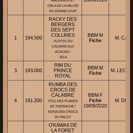
MADDA ROCK /
ORLA DE LA VALLEE
DU GRAND LOUP
RACKY DES
BERGERS
DES SEPT
COLLINES
BBM M
1
194.500
M. CAI
Fiche
JUJITSU DU
CALVAIRE AUX
ACACIAS /
JELA
RIM DU
BBM M
3
193.000
PRINCE
M. LECE
Fiche
ROYAL
RUMBA DES
CROCS DE
CALABRE
BBM F
4
191.200
Fiche
M. DEM
ITOU DES PLAINES
19/09/2020
DE THIERACHE /
NOKIA DES CROCS
DU PACOT
O'KAWAII DE
LA FORET