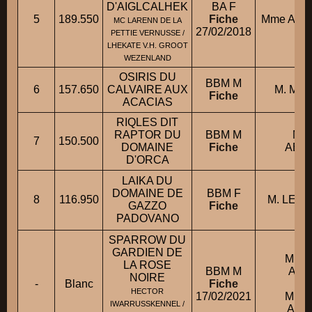
D'AIGLCALHEK
BA F
5
189.550
Fiche
Mme AU
MC LARENN DE LA
27/02/2018
PETTIE VERNUSSE /
LHEKATE V.H. GROOT
WEZENLAND
OSIRIS DU
BBM M
6
157.650
CALVAIRE AUX
M. MU
Fiche
ACACIAS
RIQLES DIT
RAPTOR DU
BBM M
M.
7
150.500
DOMAINE
Fiche
ABD
D'ORCA
LAIKA DU
DOMAINE DE
BBM F
8
116.950
M. LE 
GAZZO
Fiche
PADOVANO
SPARROW DU
GARDIEN DE
M. 
LA ROSE
BBM M
ALE
NOIRE
-
Blanc
Fiche
con
HECTOR
17/02/2021
M. 
IWARRUSSKENNEL /
AME