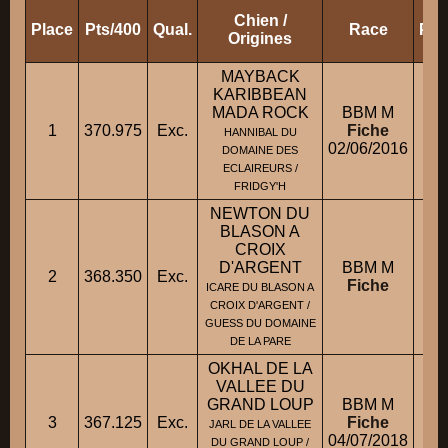
Chien /
Place
Pts/400
Qual.
Race
Pro
Origines
MAYBACK
KARIBBEAN
MADA ROCK
BBM M
1
370.975
Exc.
Fiche
HANNIBAL DU
02/06/2016
DOMAINE DES
ECLAIREURS /
FRIDGY'H
NEWTON DU
BLASON A
CROIX
D'ARGENT
BBM M
2
368.350
Exc.
Fiche
ICARE DU BLASON A
CROIX D'ARGENT /
GUESS DU DOMAINE
DE LA PARE
OKHAL DE LA
VALLEE DU
GRAND LOUP
BBM M
3
367.125
Exc.
Fiche
JARL DE LA VALLEE
04/07/2018
DU GRAND LOUP /