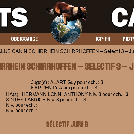
OBEISSANCE
IGP-FH
PIST
CLUB CANIN SCHIRRHEIN SCHIRRHOFFEN – Selectif 3 – Jur
HIRRHEIN SCHIRRHOFFEN – Selectif 3 – J
Juge(s) : ALART Guy pour ech. : 3
KARCENTY Alain pour ech. : 3
HA(s) : HERMANN LONNI-ANTHONY Niv. 3 pour ech. : 3
SINTES FABRICE Niv. 3 pour ech. : 3
Niv. pour ech. :
Niv. pour ech. :
Sélectif Jury B