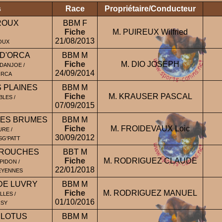
s
Race
Propriétaire/Conducteur
ROUX
BBM F
Fiche
M. PUIREUX Wilfried
21/08/2013
OUX
 D'ORCA
BBM M
Fiche
M. DIO JOSEPH
DANJOE /
24/09/2014
ORCA
S PLAINES
BBM M
Fiche
M. KRAUSER PASCAL
LES /
07/09/2015
ES BRUMES
BBM M
Fiche
M. FROIDEVAUX Loic
RE /
30/09/2012
SG'PATT
AROUCHES
BBT M
Fiche
M. RODRIGUEZ CLAUDE
PIDON /
22/01/2018
HEYENNES
DE LUVRY
BBM M
Fiche
M. RODRIGUEZ MANUEL
LES /
01/10/2016
RSY
 LOTUS
BBM M