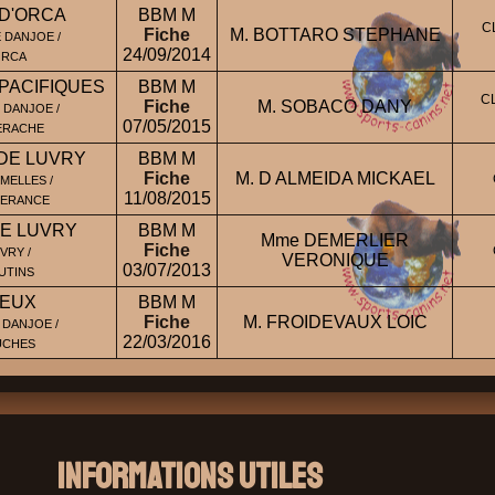
 D'ORCA
BBM M
C
Fiche
M. BOTTARO STEPHANE
 DANJOE /
24/09/2014
ORCA
PACIFIQUES
BBM M
C
Fiche
M. SOBACO DANY
 DANJOE /
07/05/2015
IERACHE
 DE LUVRY
BBM M
Fiche
M. D ALMEIDA MICKAEL
MELLES /
11/08/2015
PERANCE
DE LUVRY
BBM M
Mme DEMERLIER
Fiche
VRY /
VERONIQUE
03/07/2013
UTINS
SEUX
BBM M
Fiche
M. FROIDEVAUX LOIC
 DANJOE /
22/03/2016
UCHES
Informations Utiles