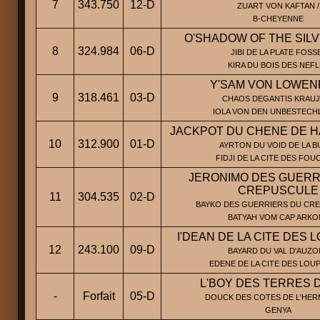
7
343.750
12-D
ZUART VON KAFTAN /
B-CHEYENNE
O'SHADOW OF THE SILV
8
324.984
06-D
JIBI DE LA PLATE FOSSE
KIRA DU BOIS DES NEF
Y'SAM VON LOWEN
9
318.461
03-D
CHAOS DEGANTIS KRAUJ
IOLA VON DEN UNBESTECH
JACKPOT DU CHENE DE 
10
312.900
01-D
AYRTON DU VOID DE LA BU
FIDJI DE LA CITE DES FOU
JERONIMO DES GUERR
CREPUSCULE
11
304.535
02-D
BAYKO DES GUERRIERS DU CRE
BATYAH VOM CAP ARKO
I'DEAN DE LA CITE DES 
12
243.100
09-D
BAYARD DU VAL D'AUZON
EDENE DE LA CITE DES LOU
L'BOY DES TERRES 
-
Forfait
05-D
DOUCK DES COTES DE L'HERM
GENYA