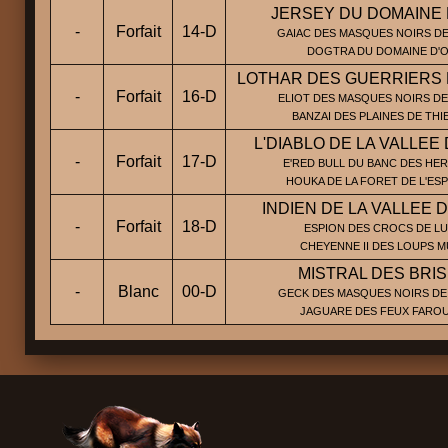
JERSEY DU DOMAINE
-
Forfait
14-D
GAIAC DES MASQUES NOIRS DE
DOGTRA DU DOMAINE D'
LOTHAR DES GUERRIERS 
-
Forfait
16-D
ELIOT DES MASQUES NOIRS DE
BANZAI DES PLAINES DE TH
L'DIABLO DE LA VALLEE
-
Forfait
17-D
E'RED BULL DU BANC DES HER
HOUKA DE LA FORET DE L'ES
INDIEN DE LA VALLEE 
-
Forfait
18-D
ESPION DES CROCS DE LU
CHEYENNE II DES LOUPS M
MISTRAL DES BRI
-
Blanc
00-D
GECK DES MASQUES NOIRS DE
JAGUARE DES FEUX FARO