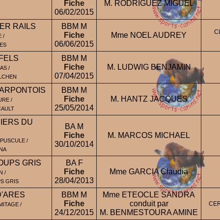
Fiche
M. RODRIGUEZ MIGUEL
06/02/2015
ER RAILS
BBM M
C
Fiche
Mme NOEL AUDREY
 /
06/06/2015
LES
FELS
BBM M
Fiche
M. LUDWIG BENJAMIN
AS /
07/04/2015
LCHEN
HARPONTOIS
BBM M
Fiche
M. HANTZ JACQUES
RE /
25/05/2014
CAULT
IERS DU
BA M
Fiche
M. MARCOS MICHAEL
PUSCULE /
30/10/2014
NA
LOUPS GRIS
BA F
Fiche
Mme GARCIA Claudia
 /
28/04/2013
PS GRIS
D'ARES
BBM M
Mme ETEOCLE SANDRA
Fiche
conduit par
CER
ITAGE /
24/12/2015
M. BENMESTOURA AMINE