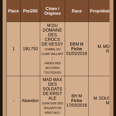
Chien /
Place
Pts/200
Race
Propriétaire
Origines
M DU
DOMAINE
DES
CROCS
DE NESSY
BBM M
M. MON
1
190.750
Fiche
CHABAL DU
ROG
01/02/2016
CLAIR VAILLANT
/
HADES DES
ACCORDS
TOLTEQUES
MAD MAX
DES
SOLDATS
DE KRIST
BH M
ALE
M. SOUSS
-
Abandon
Fiche
MIG
JOHN DOE DES
17/03/2016
SOLDATS DE
KRIST ALE /