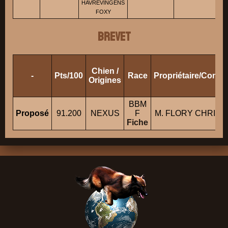
HAVREVINGENS
FOXY
BREVET
Chien /
-
Pts/100
Race
Propriétaire/Condu
Origines
BBM
Proposé
91.200
NEXUS
F
M. FLORY CHRIST
Fiche