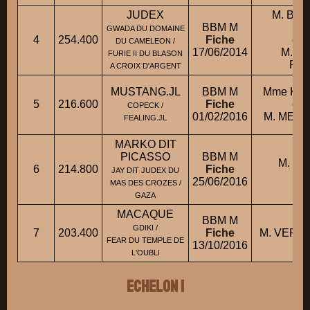
JUDEX
M. BE
BBM M
GWADA DU DOMAINE
4
254.400
Fiche
con
DU CAMELEON /
17/06/2014
M. L
FURIE II DU BLASON
RO
A CROIX D'ARGENT
MUSTANG.JL
BBM M
Mme KIR
5
216.600
Fiche
con
COPECK /
01/02/2016
M. MELL
FEALING.JL
MARKO DIT
PICASSO
BBM M
M. JE
6
214.800
Fiche
JAY DIT JUDEX DU
PA
25/06/2016
MAS DES CROZES /
GAZA
MACAQUE
BBM M
GDIKI /
7
203.400
Fiche
M. VERV
FEAR DU TEMPLE DE
13/10/2016
L'OUBLI
ECHELON 1