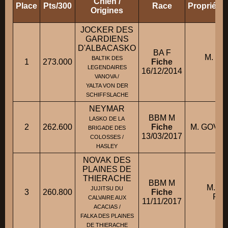
Chien /
Place
Pts/300
Race
Propriéta
Origines
JOCKER DES
GARDIENS
D'ALBACASKO
BA F
M. JE
BALTIK DES
1
273.000
Fiche
PA
LEGENDAIRES
16/12/2014
VANOVA /
YALTA VON DER
SCHIFFSLACHE
NEYMAR
BBM M
LASKO DE LA
2
262.600
Fiche
M. GOVIN
BRIGADE DES
13/03/2017
COLOSSES /
HASLEY
NOVAK DES
PLAINES DE
THIERACHE
BBM M
M. L
JUJITSU DU
3
260.800
Fiche
RO
CALVAIRE AUX
11/11/2017
ACACIAS /
FALKA DES PLAINES
DE THIERACHE