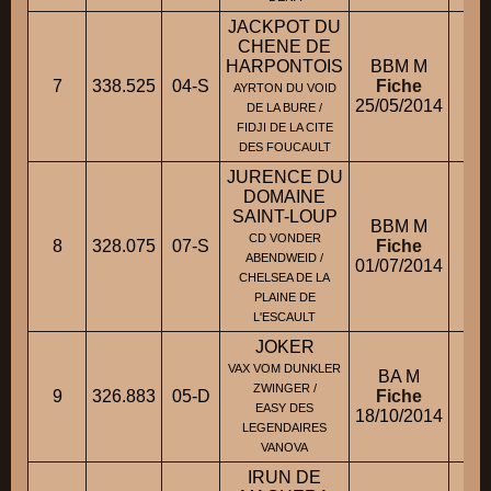
JACKPOT DU
CHENE DE
HARPONTOIS
BBM M
7
338.525
04-S
Fiche
M
AYRTON DU VOID
25/05/2014
DE LA BURE /
FIDJI DE LA CITE
DES FOUCAULT
JURENCE DU
DOMAINE
SAINT-LOUP
BBM M
CD VONDER
8
328.075
07-S
Fiche
ABENDWEID /
01/07/2014
CHELSEA DE LA
PLAINE DE
L'ESCAULT
JOKER
VAX VOM DUNKLER
BA M
ZWINGER /
9
326.883
05-D
Fiche
EASY DES
18/10/2014
LEGENDAIRES
VANOVA
IRUN DE