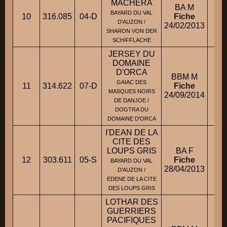
MACHERA
BA M
BAYARD DU VAL
10
316.085
04-D
Fiche
M
D'AUZON /
24/02/2013
SHARON VON DER
SCHIFFLACHE
JERSEY DU
DOMAINE
D'ORCA
BBM M
GAIAC DES
11
314.622
07-D
Fiche
MASQUES NOIRS
24/09/2014
DE DANJOE /
DOGTRA DU
DOMAINE D'ORCA
I'DEAN DE LA
CITE DES
LOUPS GRIS
BA F
12
303.611
05-S
Fiche
Mm
BAYARD DU VAL
28/04/2013
D'AUZON /
EDENE DE LA CITE
DES LOUPS GRIS
LOTHAR DES
GUERRIERS
PACIFIQUES