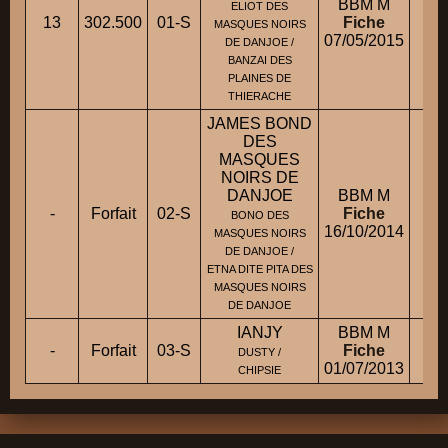
BBM M
ELIOT DES
13
302.500
01-S
Fiche
M
MASQUES NOIRS
07/05/2015
DE DANJOE /
BANZAI DES
PLAINES DE
THIERACHE
JAMES BOND
DES
MASQUES
NOIRS DE
DANJOE
BBM M
-
Forfait
02-S
Fiche
Mm
BONO DES
16/10/2014
MASQUES NOIRS
DE DANJOE /
ETNA DITE PITA DES
MASQUES NOIRS
DE DANJOE
IANJY
BBM M
-
Forfait
03-S
Fiche
M.
DUSTY /
01/07/2013
CHIPSIE