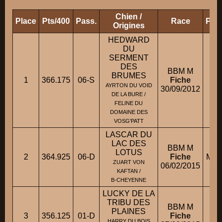
Chien /
Place
Pts/400
Pass.
Race
Prop
Origines
HEDWARD
DU
SERMENT
DES
BBM M
BRUMES
1
366.175
06-S
Fiche
M.
AYRTON DU VOID
30/09/2012
DE LA BURE /
FELINE DU
DOMAINE DES
VOSG'PATT
LASCAR DU
LAC DES
BBM M
LOTUS
2
364.925
06-D
Fiche
M. 
ZUART VON
06/02/2015
KAFTAN /
B-CHEYENNE
LUCKY DE LA
TRIBU DES
BBM M
PLAINES
3
356.125
01-D
Fiche
M.
HARRY DU BOIS