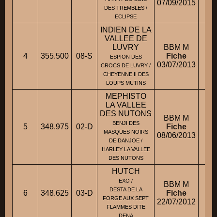
07/09/2015
DES TREMBLES /
ECLIPSE
INDIEN DE LA
VALLEE DE
LUVRY
BBM M
4
355.500
08-S
Fiche
ESPION DES
03/07/2013
CROCS DE LUVRY /
CHEYENNE II DES
LOUPS MUTINS
MEPHISTO
LA VALLEE
DES NUTONS
BBM M
BENJI DES
5
348.975
02-D
Fiche
MASQUES NOIRS
08/06/2013
DE DANJOE /
HARLEY LA VALLEE
DES NUTONS
HUTCH
EXO /
BBM M
DESTA DE LA
6
348.625
03-D
Fiche
M
FORGE AUX SEPT
22/07/2012
FLAMMES DITE
DENA