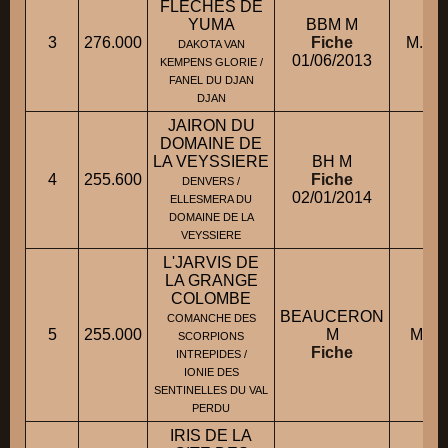
FLECHES DE
YUMA
BBM M
3
276.000
Fiche
M. C
DAKOTA VAN
01/06/2013
KEMPENS GLORIE /
FANEL DU DJAN
DJAN
JAIRON DU
DOMAINE DE
LA VEYSSIERE
BH M
4
255.600
Fiche
DENVERS /
A
02/01/2014
ELLESMERA DU
DOMAINE DE LA
VEYSSIERE
L'JARVIS DE
LA GRANGE
COLOMBE
BEAUCERON
COMANCHE DES
5
255.000
M
M. M
SCORPIONS
Fiche
INTREPIDES /
IONIE DES
SENTINELLES DU VAL
PERDU
IRIS DE LA