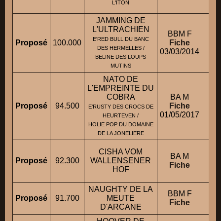
L'ITON
JAMMING DE
L'ULTRACHIEN
BBM F
E'RED BULL DU BANC
Proposé
100.000
Fiche
M.
DES HERMELLES /
03/03/2014
BELINE DES LOUPS
MUTINS
NATO DE
L'EMPREINTE DU
COBRA
BA M
Proposé
94.500
Fiche
E'RUSTY DES CROCS DE
01/05/2017
HEURTEVEN /
HOLIE POP DU DOMAINE
DE LA JONELIERE
CISHA VOM
BA M
Proposé
92.300
WALLENSENER
M
Fiche
HOF
NAUGHTY DE LA
BBM F
M
Proposé
91.700
MEUTE
Fiche
D'ARCANE