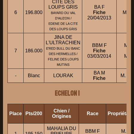
CITE DES
LOUPS GRIS
BA F
6
196.800
Fiche
M. F
BAYARD DU VAL
20/04/2013
D'AUZON /
EDENE DE LA CITE
DES LOUPS GRIS
JINA DE
L'ULTRACHIEN
BBM F
M. P
E'RED BULL DU BANC
7
186.000
Fiche
DES HERMELLES /
03/03/2014
M. P
FELINE DES LOUPS
MUTINS
BA M
-
Blanc
LOURAK
M. P
Fiche
ECHELON 1
Chien /
Place
Pts/200
Race
Propriétair
Origines
MAHALIA DU
BBM F
M. HI
1
195.150
PRIEURE