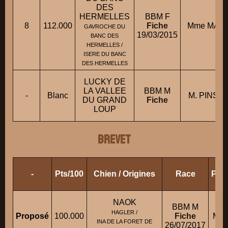
DES
HERMELLES
BBM F
8
112.000
Fiche
Mme MALI
GAVROCHE DU
19/03/2015
BANC DES
HERMELLES /
ISERE DU BANC
DES HERMELLES
LUCKY DE
LA VALLEE
BBM M
-
Blanc
M. PINSO
DU GRAND
Fiche
LOUP
BREVET
-
Pts/100
Chien / Origines
Race
Prop
NAOK
BBM M
HAGLER /
Proposé
100.000
Fiche
Mme
INA DE LA FORET DE
26/07/2017