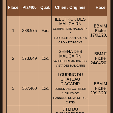
Place
Pts/400
Qual.
Chien / Origines
Race
IEECHKOK DES
MALICAIRN
BBM M
CLEEPER DES MALICAIRN
1
388.575
Exc.
Fiche
/
17/02/2013
FURIEUSE DU BLASON A
CROIX D'ARGENT
GEENA DES
BBM F
MALICAIRN
2
373.649
Exc.
Fiche
VALEEK DES MALICAIRN /
24/04/2011
VISTA DES MALICAIRN
LOUPING DU
CHATEAU
D'AGADIR
BBM M
3
367.400
Exc.
Fiche
DOUCK DES COTES DE
29/12/2015
L'HERMITAGE /
HANNA DU DOMAINE DES
CH'TIS
J'TM DU