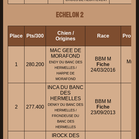
ECHELON 2
Chien /
Place
Pts/300
Race
Propri
Origines
MAC GEE DE
MORAFOND
BBM M
Mme 
ENDY DU BANC DES
1
280.200
Fiche
HERMELLES /
24/03/2016
HARPIE DE
MORAFOND
INCA DU BANC
DES
HERMELLES
BBM M
M
DENKY DU BANC DES
2
277.400
Fiche
HERMELLES /
23/09/2013
FRONDEUSE DU
BANC DES
HERMELLES
IROCK DES