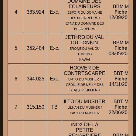
DOMAINE DES
ECLAIREURS
BBM M
4
363.924
Exc.
Fiche
ESPOIR DU DOMAINE
12/09/2014
DES ECLAIREURS /
ETNA DU DOMAINE DES
ECLAIREURS
JETHRO DU VAL
DU TONKIN
BBM M
5
352.484
Exc.
Fiche
ERONE DU VAL DU
08/05/2014
TONKIN /
HAWAI
HOOVER DE
CONTRESCARPE
BBT M
6
344.025
Exc.
Fiche
URTO DU MUSHER /
14/11/2012
CEDILLE DE NELLY DES
BEAUX PEUPLIERS
ILTO DU MUSHER
BBT M
7
315.150
TB
Fiche
ULHAN DU MUSHER /
22/06/2013
EASY DU MUSHER
INOX DE LA
PETITE
RENARDIERE
BBM M