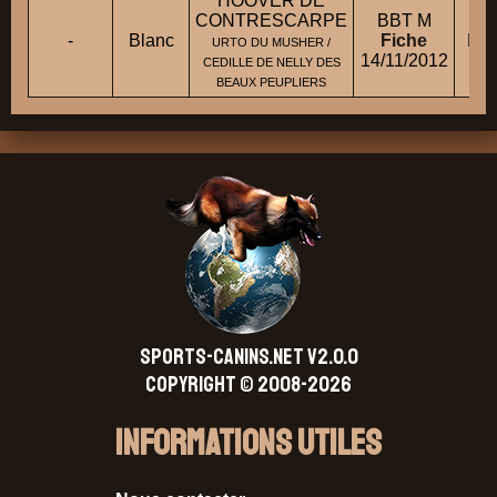
HOOVER DE
CONTRESCARPE
BBT M
-
Blanc
Fiche
Mm
URTO DU MUSHER /
14/11/2012
CEDILLE DE NELLY DES
BEAUX PEUPLIERS
SPORTS-CANINS.NET V2.0.0
Copyright © 2008-2026
Informations Utiles