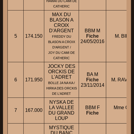
HAWAI DU CAMI DE
CATHERIC
MAX DU
BLASON A
CROIX
D'ARGENT
BBM M
5
174.150
Fiche
M. BIRO
FREDDY DU
24/05/2016
BLASON A CROIX
D'ARGENT /
JOY DU CAMI DE
CATHERIC
JOCKY DES
ORCKIS DE
BA M
L'ADRET
6
171.950
Fiche
M. RAVAI
BOLLE JA NA KA /
23/11/2014
HIRKA DES ORCKIS
DE L'ADRET
NYSKA DE
LA VALLEE
BBM F
Mme CH
7
167.000
DU GRAND
Fiche
AM
LOUP
MYSTIQUE
DU BANC