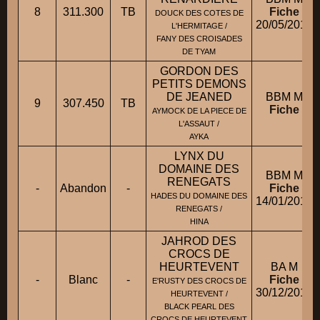
8
311.300
TB
Fiche
DOUCK DES COTES DE
20/05/2013
L'HERMITAGE /
FANY DES CROISADES
DE TYAM
GORDON DES
PETITS DEMONS
DE JEANED
BBM M
9
307.450
TB
Fiche
AYMOCK DE LA PIECE DE
L'ASSAUT /
AYKA
LYNX DU
DOMAINE DES
BBM M
RENEGATS
-
Abandon
-
Fiche
HADES DU DOMAINE DES
14/01/2015
RENEGATS /
HINA
JAHROD DES
CROCS DE
HEURTEVENT
BA M
-
Blanc
-
Fiche
E'RUSTY DES CROCS DE
30/12/2014
HEURTEVENT /
BLACK PEARL DES
CROCS DE HEURTEVENT