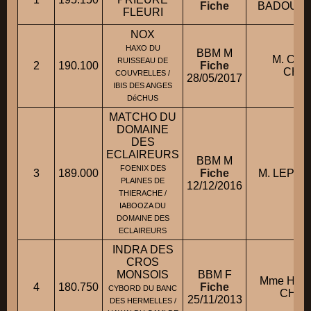
Fiche
BADOURA
FLEURI
NOX
HAXO DU
BBM M
M. CH
RUISSEAU DE
2
190.100
Fiche
CHRI
COUVRELLES /
28/05/2017
IBIS DES ANGES
DéCHUS
MATCHO DU
DOMAINE
DES
ECLAIREURS
BBM M
FOENIX DES
3
189.000
Fiche
M. LEPOR
PLAINES DE
12/12/2016
THIERACHE /
IABOOZA DU
DOMAINE DES
ECLAIREURS
INDRA DES
CROS
MONSOIS
BBM F
Mme HOO
4
180.750
Fiche
CYBORD DU BANC
CHAR
25/11/2013
DES HERMELLES /