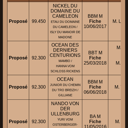
NICKEL DU
DOMAINE DU
CAMELEON
BBM M
Proposé
99.450
Fiche
M. LE
ETAU DU DOMAINE
10/06/2017
DU CAMELEON /
ISLY DU MANOIR DE
MADONE
OCEAN DES
M. M
DERNIERS
BBT M
CENTURIONS
Proposé
92.300
Fiche
c
MAMBO /
25/03/2018
M. M
HANNA VOM
SCHLOSS RICKENS
OCEAN
BBM M
JUNIOR DU CHEMIN
Proposé
92.300
Fiche
M. TA
DU TRO BREIZH /
06/06/2018
GILLIANE
NANDO VON
DER
ULLENBURG
BA M
YURI VOM
Proposé
92.300
Fiche
M. C
OSTERBERGER-
11/05/2016