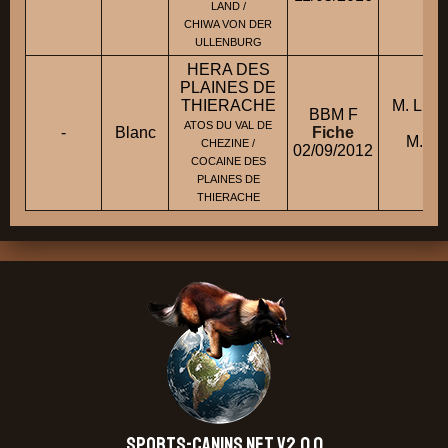
LAND /
CHIWA VON DER
ULLENBURG
HERA DES
PLAINES DE
THIERACHE
M. LE 
BBM F
c
ATOS DU VAL DE
-
Blanc
Fiche
M. L
CHEZINE /
02/09/2012
F
COCAINE DES
PLAINES DE
THIERACHE
SPORTS-CANINS.NET V2.0.0