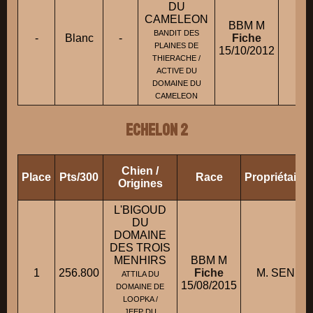
DU
CAMELEON
BBM M
Mm
BANDIT DES
-
Blanc
-
Fiche
PLAINES DE
15/10/2012
THIERACHE /
ACTIVE DU
DOMAINE DU
CAMELEON
ECHELON 2
Chien /
Place
Pts/300
Race
Propriétaire
Origines
L'BIGOUD
DU
DOMAINE
DES TROIS
MENHIRS
BBM M
1
256.800
Fiche
M. SENEC
ATTILA DU
15/08/2015
DOMAINE DE
LOOPKA /
JEEP DU