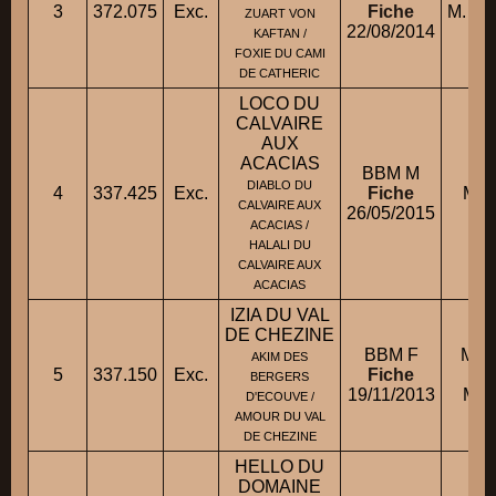
3
372.075
Exc.
Fiche
M. E
ZUART VON
22/08/2014
KAFTAN /
FOXIE DU CAMI
DE CATHERIC
LOCO DU
CALVAIRE
AUX
ACACIAS
BBM M
DIABLO DU
4
337.425
Exc.
Fiche
M. 
CALVAIRE AUX
26/05/2015
ACACIAS /
HALALI DU
CALVAIRE AUX
ACACIAS
IZIA DU VAL
DE CHEZINE
BBM F
M. 
AKIM DES
5
337.150
Exc.
Fiche
BERGERS
19/11/2013
Mme
D'ECOUVE /
AMOUR DU VAL
DE CHEZINE
HELLO DU
DOMAINE