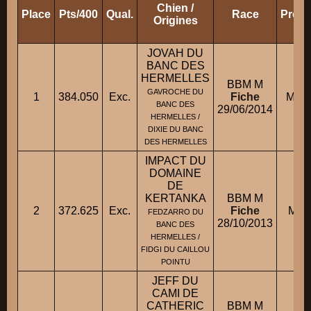
Chien /
Place
Pts/400
Qual.
Race
Propr
Origines
JOVAH DU
BANC DES
HERMELLES
BBM M
GAVROCHE DU
1
384.050
Exc.
Fiche
M. 
BANC DES
29/06/2014
HERMELLES /
DIXIE DU BANC
DES HERMELLES
IMPACT DU
DOMAINE
DE
KERTANKA
BBM M
2
372.625
Exc.
Fiche
M. 
FEDZARRO DU
28/10/2013
BANC DES
HERMELLES /
FIDGI DU CAILLOU
POINTU
JEFF DU
CAMI DE
CATHERIC
BBM M