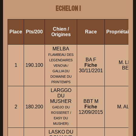
ECHELON 1
Chien /
Place
Pts/200
Race
Propriétaire
Origines
MELBA
FLAMBEAU DES
BA F
LEGENDAIRES
M. LE 
1
190.100
Fiche
VENOVA /
BERN
30/11/2201
GALLIA DU
DOMAINE DU
PRINTEMPS
LARGGO
DU
MUSHER
BBT M
2
180.200
Fiche
M. ALA
GADJO DU
12/09/2015
ROSSERET /
EASY DU
MUSHER)
LASKO DU