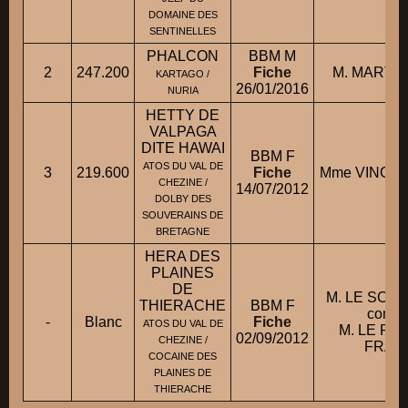
DOMAINE DES
SENTINELLES
PHALCON
BBM M
2
247.200
Fiche
M. MARTIN
KARTAGO /
26/01/2016
NURIA
HETTY DE
VALPAGA
DITE HAWAI
BBM F
ATOS DU VAL DE
3
219.600
Fiche
Mme VINCEN
CHEZINE /
14/07/2012
DOLBY DES
SOUVERAINS DE
BRETAGNE
HERA DES
PLAINES
DE
M. LE SCAO
THIERACHE
BBM F
condui
-
Blanc
Fiche
ATOS DU VAL DE
M. LE FA
02/09/2012
CHEZINE /
FRAN
COCAINE DES
PLAINES DE
THIERACHE