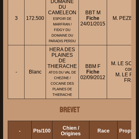
DOMAINE
DU
CAMELEON
BBT M
3
172.500
Fiche
M. PEZERI
ESPOIR DE
24/01/2015
MARFRAN /
FIDGY DU
DOMAINE DU
PARADIS PERDU
HERA DES
PLAINES
DE
M. LE SCAO
THIERACHE
BBM F
condui
-
Blanc
Fiche
ATOS DU VAL DE
M. LE FA
02/09/2012
CHEZINE /
FRAN
COCAINE DES
PLAINES DE
THIERACHE
BREVET
Chien /
-
Pts/100
Race
Propriét
Origines