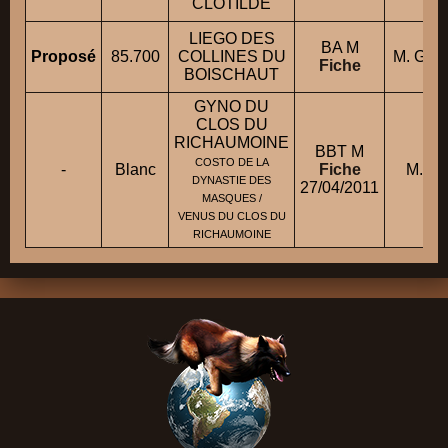
CLOTILDE
LIEGO DES
BA M
Proposé
85.700
COLLINES DU
M. GI
Fiche
BOISCHAUT
GYNO DU
CLOS DU
RICHAUMOINE
BBT M
COSTO DE LA
-
Blanc
Fiche
M. G
DYNASTIE DES
27/04/2011
MASQUES /
VENUS DU CLOS DU
RICHAUMOINE