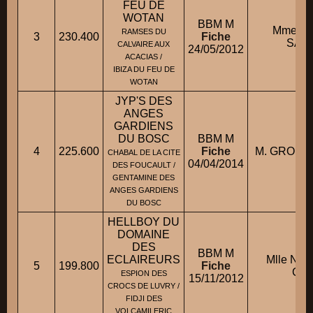
FEU DE
WOTAN
BBM M
Mme C
RAMSES DU
3
230.400
Fiche
SAN
CALVAIRE AUX
24/05/2012
ACACIAS /
IBIZA DU FEU DE
WOTAN
JYP'S DES
ANGES
GARDIENS
DU BOSC
BBM M
4
225.600
Fiche
M. GROLE
CHABAL DE LA CITE
04/04/2014
DES FOUCAULT /
GENTAMINE DES
ANGES GARDIENS
DU BOSC
HELLBOY DU
DOMAINE
DES
BBM M
ECLAIREURS
Mlle NI
5
199.800
Fiche
Chri
ESPION DES
15/11/2012
CROCS DE LUVRY /
FIDJI DES
VOLCAMILERIC