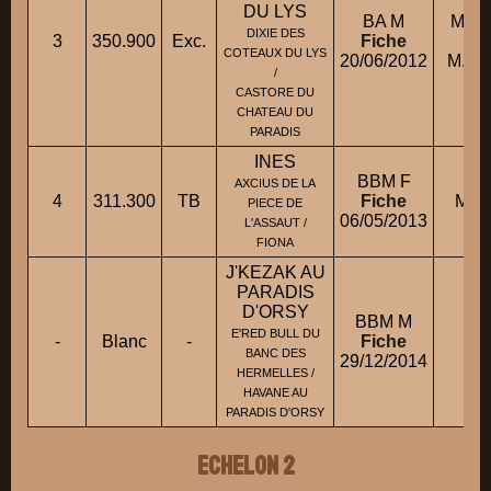
DU LYS
BA M
Mme
DIXIE DES
3
350.900
Exc.
Fiche
COTEAUX DU LYS
20/06/2012
M. T
/
CASTORE DU
CHATEAU DU
PARADIS
INES
BBM F
AXCIUS DE LA
4
311.300
TB
Fiche
M. 
PIECE DE
06/05/2013
L'ASSAUT /
FIONA
J'KEZAK AU
PARADIS
D'ORSY
BBM M
M
E'RED BULL DU
-
Blanc
-
Fiche
BANC DES
29/12/2014
HERMELLES /
HAVANE AU
PARADIS D'ORSY
ECHELON 2