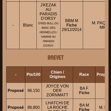
J'KEZAK
AU
PARADIS
D'ORSY
BBM M
M. PAQU
E'RED BULL DU
-
Blanc
Fiche
MICH
BANC DES
29/12/2014
HERMELLES /
HAVANE AU
PARADIS
D'ORSY
BREVET
Chien /
-
Pts/100
Race
Proprié
Origines
JOYCE VON
BA F
M.
Proposé
96.150
DER
Fiche
ZORNMATT
LHATCHI DE
BA M
Proposé
86.800
LA ROCHE
M. F
Fiche