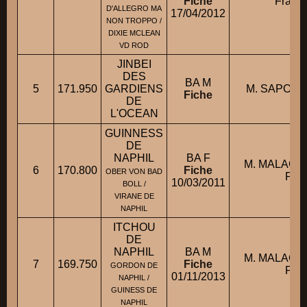
Fiche
Franço
D'ALLEGRO MA
17/04/2012
NON TROPPO /
DIXIE MCLEAN
VD ROD
JINBEI
DES
BA M
5
171.950
GARDIENS
M. SAPOTIL
Fiche
DE
L'OCEAN
GUINNESS
DE
NAPHIL
BA F
M. MALAGNA
6
170.800
Fiche
OBER VON BAD
Pau
10/03/2011
BOLL /
VIRANE DE
NAPHIL
ITCHOU
DE
NAPHIL
BA M
M. MALAGNA
7
169.750
Fiche
GORDON DE
Pau
01/11/2013
NAPHIL /
GUINESS DE
NAPHIL