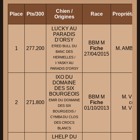
Chien /
Place
Pts/300
Race
Propriétair
Origines
LUCKY AU
PARADIS
D'ORSY
BBM M
E'RED BULL DU
1
277.200
Fiche
M. AMBER
BANC DES
27/04/2015
HERMELLES /
I-YASKY AU
PARADIS D'ORSY
IXO DU
DOMAINE
DES SIX
BOURGEOIS
BBM M
M. VOY
EMIR DU DOMAINE
2
271.800
Fiche
cond
DES SIX
01/10/2013
M. VOY
BOURGEOIS /
CYMBA DU CLOS
DES CROCS
BLANCS
LHELP DU