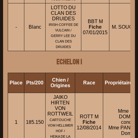
LOTTO DU
CLAN DES
DRUIDES
BBT M
IRISH-COFFEE DE
-
Blanc
Fiche
M. SOUCHA
VULCAIN /
07/01/2015
GERRY LEE DU
CLAN DES
DRUIDES
ECHELON 1
Chien /
Place
Pts/200
Race
Propriétaire/
Origines
JAIKO
HIRTEN
VON
Mme PA
ROTTWEIL
ROTT M
DOMINI
CARTOUCHE
1
185.150
Fiche
conduit
VOM HELLIMER
12/08/2014
Mme PANIER
HOF /
Domini
HEIKA DE LA