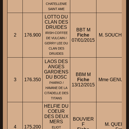
CHATELLENIE
SAINT AME
LOTTO DU
CLAN DES
DRUIDES
BBT M
IRISH-COFFEE
2
176.900
Fiche
M. SOUCHAUD
DE VULCAIN /
07/01/2015
GERRY LEE DU
CLAN DES
DRUIDES
LAOS DES
ANGES
GARDIENS
BBM M
DU BOSC
3
176.350
Fiche
Mme GENUINI
I'HARKO /
13/12/2015
HAVANE DE LA
CITADELLE DES
TITANS
HELFIE DU
COEUR
DES DEUX
BOUVIER
MERS
F
M. QUERON
4
175.200
ELIOT