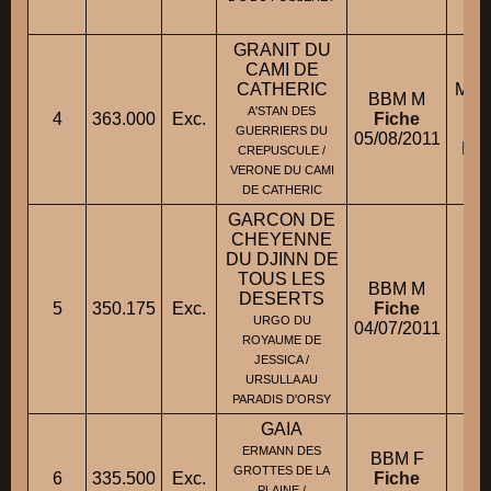
GRANIT DU
CAMI DE
CATHERIC
Mme
BBM M
A'STAN DES
4
363.000
Exc.
Fiche
GUERRIERS DU
05/08/2011
M.
CREPUSCULE /
VERONE DU CAMI
DE CATHERIC
GARCON DE
CHEYENNE
DU DJINN DE
TOUS LES
BBM M
DESERTS
5
350.175
Exc.
Fiche
M.
URGO DU
04/07/2011
ROYAUME DE
JESSICA /
URSULLA AU
PARADIS D'ORSY
GAIA
ERMANN DES
BBM F
GROTTES DE LA
6
335.500
Exc.
Fiche
PLAINE /