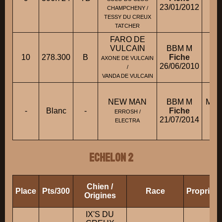
23/01/2012
CHAMPCHENY /
TESSY DU CREUX
TATCHER
FARO DE
VULCAIN
BBM M
10
278.300
B
Fiche
M.
AXONE DE VULCAIN
26/06/2010
/
VANDA DE VULCAIN
NEW MAN
BBM M
M. 
-
Blanc
-
Fiche
ERROSH /
21/07/2014
Mm
ELECTRA
ECHELON 2
Chien /
Place
Pts/300
Race
Propriéta
Origines
IX'S DU