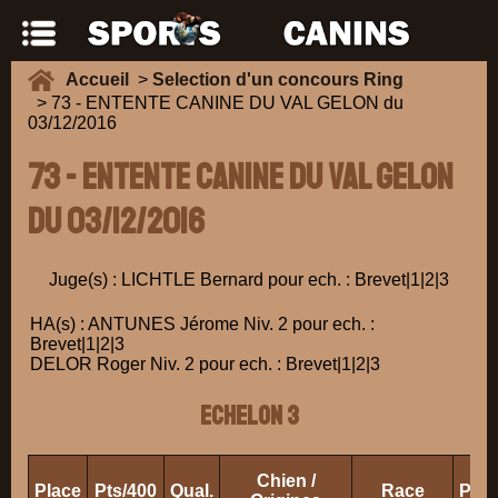
Accueil
>
Selection d'un concours Ring
> 73 - ENTENTE CANINE DU VAL GELON du
03/12/2016
73 - ENTENTE CANINE DU VAL GELON
du 03/12/2016
Juge(s) : LICHTLE Bernard pour ech. : Brevet|1|2|3
HA(s) : ANTUNES Jérome Niv. 2 pour ech. :
Brevet|1|2|3
DELOR Roger Niv. 2 pour ech. : Brevet|1|2|3
ECHELON 3
Chien /
Place
Pts/400
Qual.
Race
Prop