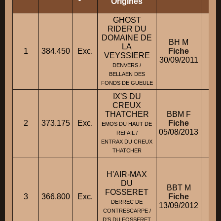
Origines
GHOST
RIDER DU
M
DOMAINE DE
BH M
C
LA
1
384.450
Exc.
Fiche
VEYSSIERE
30/09/2011
M
DENVERS /
BELLAEN DES
FONDS DE GUEULE
IX'S DU
CREUX
THATCHER
BBM F
2
373.175
Exc.
Fiche
Mm
EMOS DU HAUT DE
05/08/2013
REFAIL /
ENTRAX DU CREUX
THATCHER
H'AIR-MAX
DU
BBT M
FOSSERET
3
366.800
Exc.
Fiche
M
DERREC DE
13/09/2012
CONTRESCARPE /
D'S DU FOSSERET