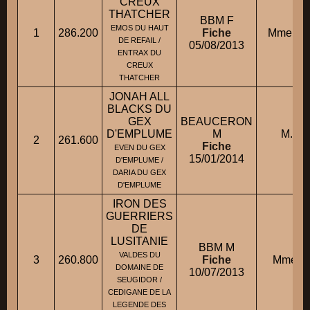
CREUX
THATCHER
BBM F
EMOS DU HAUT
1
286.200
Fiche
Mme AV
DE REFAIL /
05/08/2013
ENTRAX DU
CREUX
THATCHER
JONAH ALL
BLACKS DU
GEX
BEAUCERON
D'EMPLUME
M
M. S
2
261.600
Fiche
T
EVEN DU GEX
15/01/2014
D'EMPLUME /
DARIA DU GEX
D'EMPLUME
IRON DES
GUERRIERS
DE
LUSITANIE
BBM M
VALDES DU
3
260.800
Fiche
Mme JU
DOMAINE DE
10/07/2013
SEUGIDOR /
CEDIGANE DE LA
LEGENDE DES