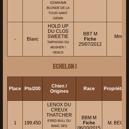
DZARKAVA
BLONDE DE LA
TOUR SAINT
GENIN
HOLD UP
DU CLOS
BBT M
SWEETIE
Mme G
-
Blanc
Fiche
An
TAIPHONG DU
25/07/2012
MUSHER /
VENUS
ECHELON 1
Chien /
Place
Pts/200
Race
Propriétair
Origines
LENOX DU
CREUX
THATCHER
BBM M
E'RED BULL DU
1
199.450
Fiche
M. BECH
BANC DES
06/10/2015