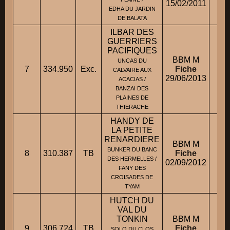
15/02/2011
EDHA DU JARDIN
DE BALATA
ILBAR DES
GUERRIERS
PACIFIQUES
BBM M
UNCAS DU
7
334.950
Exc.
Fiche
M.
CALVAIRE AUX
29/06/2013
ACACIAS /
BANZAI DES
PLAINES DE
THIERACHE
HANDY DE
LA PETITE
RENARDIERE
BBM M
M
BUNKER DU BANC
8
310.387
TB
Fiche
DES HERMELLES /
02/09/2012
M
FANY DES
CROISADES DE
TYAM
HUTCH DU
VAL DU
TONKIN
BBM M
9
306.724
TB
Fiche
M.
SOLO DU CLOS