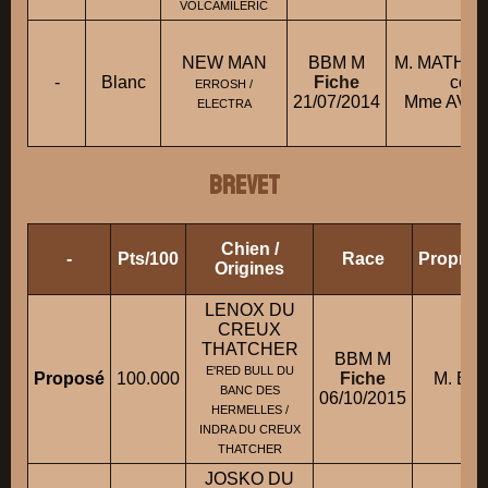
VOLCAMILERIC
NEW MAN
BBM M
M. MATHUR
-
Blanc
Fiche
cond
ERROSH /
21/07/2014
Mme AVO
ELECTRA
BREVET
Chien /
-
Pts/100
Race
Propriét
Origines
LENOX DU
CREUX
THATCHER
BBM M
E'RED BULL DU
Proposé
100.000
Fiche
M. BE
BANC DES
06/10/2015
HERMELLES /
INDRA DU CREUX
THATCHER
JOSKO DU