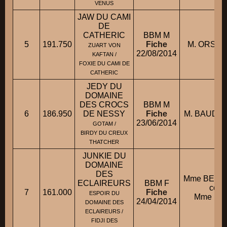
VENUS
JAW DU CAMI
DE
CATHERIC
BBM M
5
191.750
Fiche
M. ORSET
ZUART VON
22/08/2014
KAFTAN /
FOXIE DU CAMI DE
CATHERIC
JEDY DU
DOMAINE
DES CROCS
BBM M
6
186.950
DE NESSY
Fiche
M. BAUDER
23/06/2014
GOTAM /
BIRDY DU CREUX
THATCHER
JUNKIE DU
DOMAINE
DES
Mme BERT
ECLAIREURS
BBM F
cond
7
161.000
Fiche
ESPOIR DU
Mme BE
24/04/2014
DOMAINE DES
LY
ECLAIREURS /
FIDJI DES