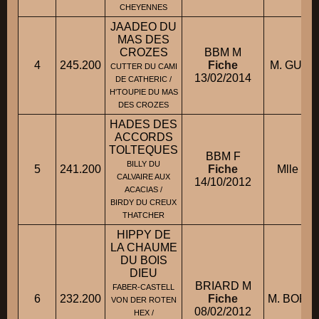
CHEYENNES
JAADEO DU
MAS DES
CROZES
BBM M
4
245.200
Fiche
M. GUE
CUTTER DU CAMI
13/02/2014
DE CATHERIC /
H'TOUPIE DU MAS
DES CROZES
HADES DES
ACCORDS
TOLTEQUES
BBM F
BILLY DU
5
241.200
Fiche
Mlle M
CALVAIRE AUX
14/10/2012
ACACIAS /
BIRDY DU CREUX
THATCHER
HIPPY DE
LA CHAUME
DU BOIS
DIEU
BRIARD M
FABER-CASTELL
6
232.200
Fiche
M. BORDE
VON DER ROTEN
08/02/2012
HEX /