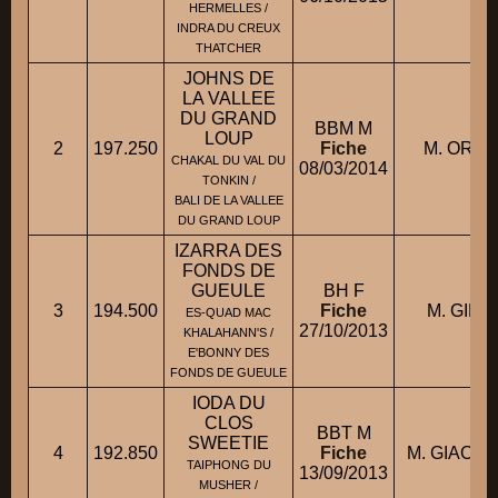
HERMELLES /
INDRA DU CREUX
THATCHER
JOHNS DE
LA VALLEE
DU GRAND
BBM M
LOUP
2
197.250
Fiche
M. ORGE
CHAKAL DU VAL DU
08/03/2014
TONKIN /
BALI DE LA VALLEE
DU GRAND LOUP
IZARRA DES
FONDS DE
GUEULE
BH F
3
194.500
Fiche
M. GIRA
ES-QUAD MAC
27/10/2013
KHALAHANN'S /
E'BONNY DES
FONDS DE GUEULE
IODA DU
CLOS
BBT M
SWEETIE
4
192.850
Fiche
M. GIACO
TAIPHONG DU
13/09/2013
MUSHER /