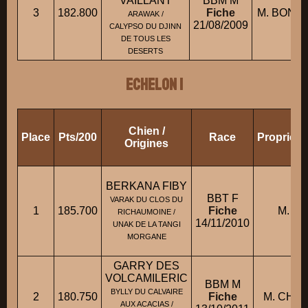
VAILLANT
BBM M
3
182.800
Fiche
M. BONNE
ARAWAK /
21/08/2009
CALYPSO DU DJINN
DE TOUS LES
DESERTS
ECHELON 1
Chien /
Place
Pts/200
Race
Propriéta
Origines
BERKANA FIBY
BBT F
VARAK DU CLOS DU
1
185.700
Fiche
M. GO
RICHAUMOINE /
14/11/2010
UNAK DE LA TANGI
MORGANE
GARRY DES
VOLCAMILERIC
BBM M
BYLLY DU CALVAIRE
2
180.750
Fiche
M. CHAR
AUX ACACIAS /