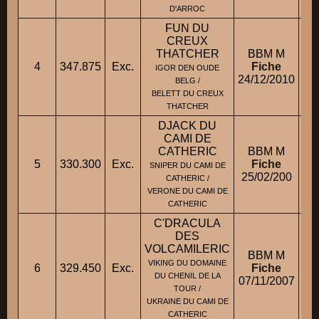
D'ARROC
FUN DU
CREUX
THATCHER
BBM M
4
347.875
Exc.
Fiche
IGOR DEN OUDE
24/12/2010
BELG /
BELETT DU CREUX
THATCHER
DJACK DU
CAMI DE
CATHERIC
BBM M
5
330.300
Exc.
Fiche
M.
SNIPER DU CAMI DE
25/02/200
CATHERIC /
VERONE DU CAMI DE
CATHERIC
C'DRACULA
DES
VOLCAMILERIC
BBM M
VIKING DU DOMAINE
6
329.450
Exc.
Fiche
DU CHENIL DE LA
07/11/2007
TOUR /
UKRAINE DU CAMI DE
CATHERIC