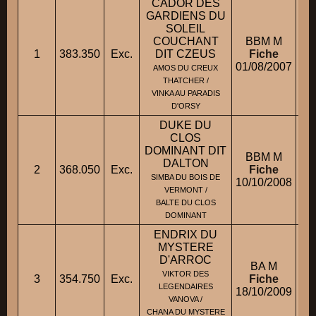
CADOR DES
GARDIENS DU
SOLEIL
COUCHANT
BBM M
1
383.350
Exc.
DIT CZEUS
Fiche
01/08/2007
AMOS DU CREUX
THATCHER /
VINKA AU PARADIS
D'ORSY
DUKE DU
CLOS
DOMINANT DIT
BBM M
DALTON
2
368.050
Exc.
Fiche
M
SIMBA DU BOIS DE
10/10/2008
VERMONT /
BALTE DU CLOS
DOMINANT
ENDRIX DU
MYSTERE
D'ARROC
BA M
VIKTOR DES
3
354.750
Exc.
Fiche
M
LEGENDAIRES
18/10/2009
VANOVA /
CHANA DU MYSTERE