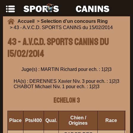
Accueil
>
Selection d'un concours Ring
> 43 - A.V.C.D. SPORTS CANINS du 15/02/2014
43 - A.V.C.D. SPORTS CANINS du
15/02/2014
Juge(s) : MARTIN Richard pour ech. : 1|2|3
HA(s) : DERENNES Xavier Niv. 3 pour ech. : 1|2|3
CHABOT Michael Niv. 1 pour ech. : 1|2|3
ECHELON 3
Chien /
Place
Pts/400
Qual.
Race
Pr
Origines