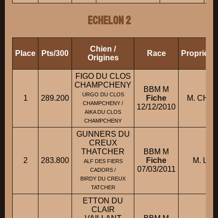
ECHELON 2
Chien /
Place
Pts/300
Race
Propriéta
Origines
FIGO DU CLOS
CHAMPCHENY
BBM M
URGO DU CLOS
1
289.200
Fiche
M. CHAB
CHAMPCHENY /
12/12/2010
AIKA DU CLOS
CHAMPCHENY
GUNNERS DU
CREUX
THATCHER
BBM M
2
283.800
Fiche
M. LAN
ALF DES FIERS
07/03/2011
CADORS /
BIRDY DU CREUX
TATCHER
ETTON DU
CLAIR