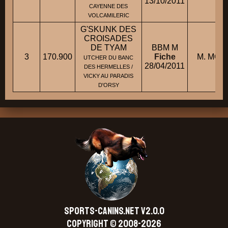
13/10/2011
CAYENNE DES
VOLCAMILERIC
G'SKUNK DES
CROISADES
DE TYAM
BBM M
3
170.900
Fiche
M. MOU
UTCHER DU BANC
28/04/2011
DES HERMELLES /
VICKY AU PARADIS
D'ORSY
SPORTS-CANINS.NET V2.0.0
Copyright © 2008-2026