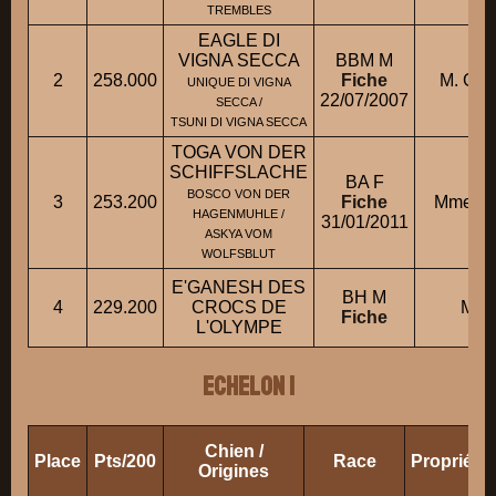
TREMBLES
EAGLE DI
VIGNA SECCA
BBM M
2
258.000
Fiche
M. GIA
UNIQUE DI VIGNA
22/07/2007
SECCA /
TSUNI DI VIGNA SECCA
TOGA VON DER
SCHIFFSLACHE
BA F
BOSCO VON DER
3
253.200
Fiche
Mme GA
HAGENMUHLE /
31/01/2011
ASKYA VOM
WOLFSBLUT
E'GANESH DES
BH M
4
229.200
CROCS DE
M. 
Fiche
L'OLYMPE
ECHELON 1
Chien /
Place
Pts/200
Race
Propriéta
Origines