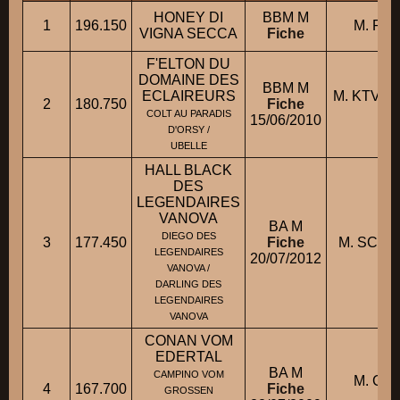
HONEY DI
BBM M
1
196.150
M. ROM
VIGNA SECCA
Fiche
F'ELTON DU
DOMAINE DES
BBM M
ECLAIREURS
M. KTV S
2
180.750
Fiche
J
COLT AU PARADIS
15/06/2010
D'ORSY /
UBELLE
HALL BLACK
DES
LEGENDAIRES
VANOVA
BA M
DIEGO DES
3
177.450
Fiche
M. SCHU
LEGENDAIRES
20/07/2012
VANOVA /
DARLING DES
LEGENDAIRES
VANOVA
CONAN VOM
EDERTAL
BA M
CAMPINO VOM
M. CO
4
167.700
Fiche
GROSSEN
Be