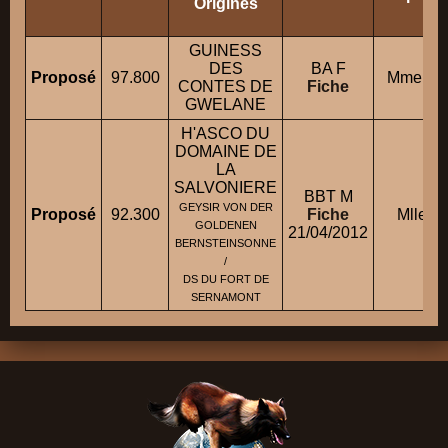
Origines
GUINESS
DES
BA F
Proposé
97.800
Mme FU
CONTES DE
Fiche
GWELANE
H'ASCO DU
DOMAINE DE
LA
SALVONIERE
BBT M
GEYSIR VON DER
Proposé
92.300
Fiche
Mlle G
GOLDENEN
21/04/2012
BERNSTEINSONNE
/
DS DU FORT DE
SERNAMONT