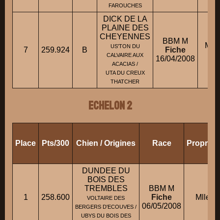
FAROUCHES
DICK DE LA
PLAINE DES
CHEYENNES
BBM M
M. 
US'TON DU
7
259.924
B
Fiche
CALVAIRE AUX
16/04/2008
ACACIAS /
UTA DU CREUX
THATCHER
ECHELON 2
Place
Pts/300
Chien / Origines
Race
Propriét
DUNDEE DU
BOIS DES
TREMBLES
BBM M
1
258.600
Fiche
Mlle J
VOLTAIRE DES
06/05/2008
BERGERS D'ECOUVES /
UBYS DU BOIS DES