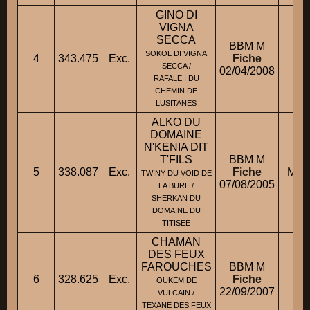
GINO DI
VIGNA
SECCA
BBM M
SOKOL DI VIGNA
4
343.475
Exc.
Fiche
M
SECCA /
02/04/2008
RAFALE I DU
CHEMIN DE
LUSITANES
ALKO DU
DOMAINE
N'KENIA DIT
T'FILS
BBM M
5
338.087
Exc.
Fiche
M. 
TWINY DU VOID DE
07/08/2005
LA BURE /
SHERKAN DU
DOMAINE DU
TITISEE
CHAMAN
DES FEUX
FAROUCHES
BBM M
6
328.625
Exc.
Fiche
M
OUKEM DE
22/09/2007
VULCAIN /
TEXANE DES FEUX