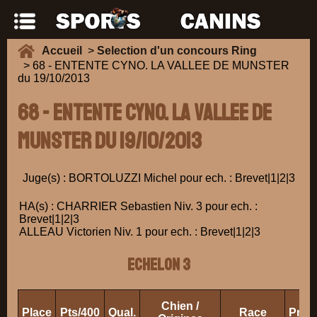
Accueil
>
Selection d'un concours Ring
> 68 - ENTENTE CYNO. LA VALLEE DE MUNSTER
du 19/10/2013
68 - ENTENTE CYNO. LA VALLEE DE
MUNSTER du 19/10/2013
Juge(s) : BORTOLUZZI Michel pour ech. : Brevet|1|2|3
HA(s) : CHARRIER Sebastien Niv. 3 pour ech. :
Brevet|1|2|3
ALLEAU Victorien Niv. 1 pour ech. : Brevet|1|2|3
ECHELON 3
Chien /
Place
Pts/400
Qual.
Race
Propr