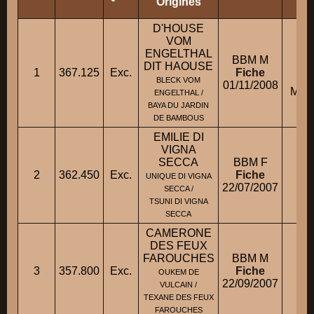
Origines
D'HOUSE
VOM
ENGELTHAL
M.
BBM M
DIT HAOUSE
1
367.125
Exc.
Fiche
BLECK VOM
01/11/2008
M. 
ENGELTHAL /
BAYA DU JARDIN
DE BAMBOUS
EMILIE DI
VIGNA
SECCA
BBM F
2
362.450
Exc.
Fiche
M
UNIQUE DI VIGNA
22/07/2007
SECCA /
TSUNI DI VIGNA
SECCA
CAMERONE
DES FEUX
FAROUCHES
BBM M
M.
3
357.800
Exc.
Fiche
OUKEM DE
22/09/2007
M
VULCAIN /
TEXANE DES FEUX
FAROUCHES