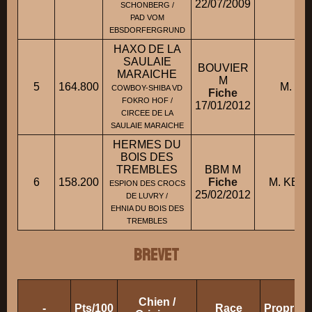
22/07/2009
SCHONBERG /
PAD VOM
EBSDORFERGRUND
HAXO DE LA
SAULAIE
BOUVIER
MARAICHE
M
5
164.800
M. PE
COWBOY-SHIBA VD
Fiche
FOKRO HOF /
17/01/2012
CIRCEE DE LA
SAULAIE MARAICHE
HERMES DU
BOIS DES
TREMBLES
BBM M
6
158.200
Fiche
M. KER
ESPION DES CROCS
25/02/2012
DE LUVRY /
EHNIA DU BOIS DES
TREMBLES
BREVET
Chien /
-
Pts/100
Race
Propriét