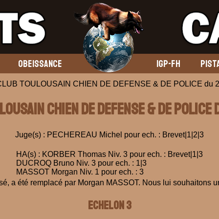
OBEISSANCE
IGP-FH
PIST
 CLUB TOULOUSAIN CHIEN DE DEFENSE & DE POLICE du 2
ULOUSAIN CHIEN DE DEFENSE & DE POLICE 
Juge(s) : PECHEREAU Michel pour ech. : Brevet|1|2|3
HA(s) : KORBER Thomas Niv. 3 pour ech. : Brevet|1|3
DUCROQ Bruno Niv. 3 pour ech. : 1|3
MASSOT Morgan Niv. 1 pour ech. : 3
 a été remplacé par Morgan MASSOT. Nous lui souhaitons un
ECHELON 3