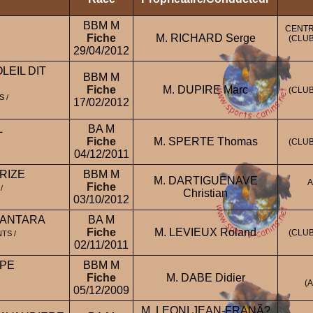
BBM M
CENTR
Fiche
M. RICHARD Serge
(CLU
29/04/2012
LEIL DIT
BBM M
Fiche
M. DUPIRE Marc
(CLU
S /
17/02/2012
L
BA M
Fiche
M. SPERTE Thomas
(CLU
04/12/2011
RIZE
BBM M
M. DARTIGUENAVE
A
Fiche
/
Christian
03/10/2012
CANTARA
BA M
Fiche
M. LEVIEUX Roland
(CLU
TS /
02/11/2011
PE
BBM M
Fiche
M. DABE Didier
(
05/12/2009
M. LEONI JEAN-FRANÃ?