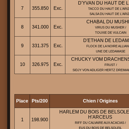
D'YVAN DU HAUT DE L
7
355.850
Exc.
TACCO DU HAUT DE L'ARIZ
SALSA DU HAUT DE L'ARI
CHABAL DU MUSH
8
341.000
Exc.
VIRUS DU MUSHER /
TOUXIE DE VULCAIN
D'ETHAN DE LEDA
9
331.375
Exc.
FLOCK DE LA NOIRE ALLIAN
UNE DE LEDAMASE
CHUCKY VOM DRACHEN
10
326.975
Exc.
FRUST /
SIDJY VON ADLIGER HERTZ DREIMA
Place
Pts/200
Chien / Origines
HARLEM DU BOIS DE BELSOLEI
H'ARCEUS
1
198.900
RIFF DU CALVAIRE AUX ACACIAS /
EUS DU BOIS DE BELSOLEIL