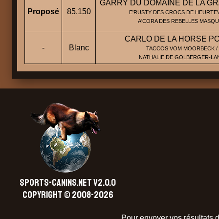
GARRY DU DOMAINE DE LA G
Proposé
85.150
E'RUSTY DES CROCS DE HEURTEV
A'CORA DES REBELLES MASQ
CARLO DE LA HORSE P
-
Blanc
TACCOS VOM MOORBECK /
NATHALIE DE GOLBERGER-LA
SPORTS-CANINS.NET V2.0.0
Copyright © 2008-2026
Pour envoyer vos résultats d