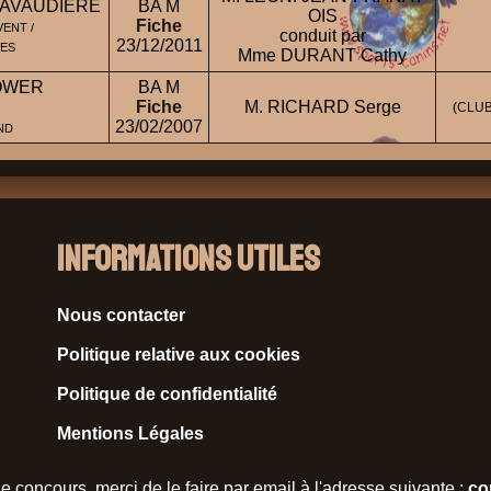
RAVAUDIERE
BA M
OIS
Fiche
ENT /
conduit par
23/12/2011
UES
Mme DURANT Cathy
OWER
BA M
Fiche
M. RICHARD Serge
(CLU
23/02/2007
ND
Informations Utiles
Nous contacter
Politique relative aux cookies
Politique de confidentialité
Mentions Légales
e concours, merci de le faire par email à l'adresse suivante :
co