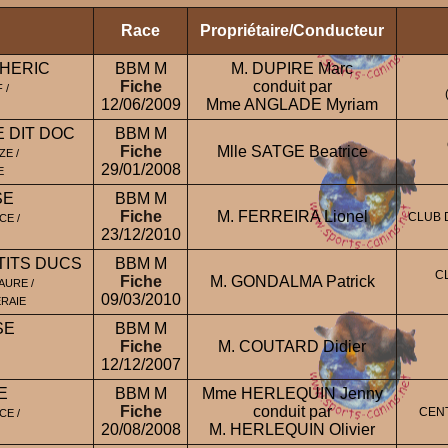
Race
Propriétaire/Conducteur
THERIC
BBM M
M. DUPIRE Marc
Fiche
conduit par
 /
12/06/2009
Mme ANGLADE Myriam
E DIT DOC
BBM M
Fiche
Mlle SATGE Beatrice
ZE /
29/01/2008
E
SE
BBM M
Fiche
M. FERREIRA Lionel
CLUB 
CE /
23/12/2010
TITS DUCS
BBM M
C
Fiche
M. GONDALMA Patrick
AURE /
09/03/2010
RAIE
SE
BBM M
Fiche
M. COUTARD Didier
12/12/2007
E
BBM M
Mme HERLEQUIN Jenny
Fiche
conduit par
CEN
CE /
20/08/2008
M. HERLEQUIN Olivier