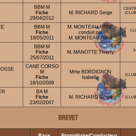
BBM M
CENTR
Fiche
M. RICHARD Serge
(CLUB
29/04/2012
CE
BBM M
M. MONTEAU RENE
CL
Fiche
conduit par
18/05/2011
M. MONTEAU René
BBM M
A
Fiche
M. MANOTTE Thierry
25/07/2011
CANE CORSO
COSSE
M
Mme BORDIGNON
(CLUB
Fiche
Isabelle
18/10/2009
ER
BA M
Fiche
M. RICHARD Serge
(CLUB
23/02/2007
BREVET
Race
Propriétaire/Conducteur