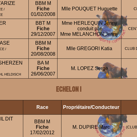
'ARIZE
BBM M
Fiche
Mlle POUQUET Huguette
C
E /
01/02/2008
ZE
ER
BBT M
Mme HERLEQUIN Jenny
Fiche
conduit par
CEN
29/12/2007
Mme MELANCHON Jenny
MASE
BBM M
Fiche
Mlle GREGORI Katia
CLUB 
CE /
20/08/2008
SHERZEN
BA M
Fiche
M. LOPEZ Serge
26/06/2007
HL HELDISCH
ECHELON 1
Race
Propriétaire/Conducteur
L DIT
BBM M
Fiche
M. DUPIRE Marc
(CLUB
17/02/2012