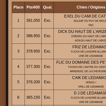
Place
Pts/400
Qual.
Chien / Origines
EXEL DU CAMI DE CA
1
391.050
Exc.
SOLDAT DU PUY DE WOLF
TAO
DICK DU HAUT DE L'ARIZ
2
386.950
Exc.
SYBORG DU HAUT DE L'ARI
AZIA DU HAUT DE L'ARIZ
FRIZ DE LEDAMA
3
378.950
Exc.
FLOCK DE LA NOIRE ALLIAN
UNE DE LEDAMASE
FLIC DU DOMAINE DES PE
4
377.300
Exc.
TOON'S DE L'ANTRE DU CENT
ARKENGEL DE LA CHEVESNE
CAIK DE LEDAMA
5
376.200
Exc.
VENZO /
VRILL DE LEDAMASE
D J DE LEDAMAS
6
365.150
Exc.
FLOCK DE LA NOIRE ALLIAN
UNE DE LEDAMASE