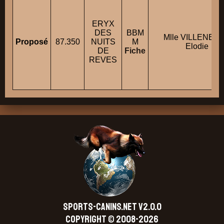
ERYX
DES
BBM
Mlle VILLENEU
Proposé
87.350
NUITS
M
Elodie
DE
Fiche
REVES
SPORTS-CANINS.NET V2.0.0
Copyright © 2008-2026