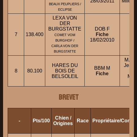
28/03/2011
Mlle L
BEAUX PEUPLIERS /
ECLIPSE
LEXA VON
DER
BURGSTATTE
DOB F
7
138.400
Fiche
M.
COMET VOM
18/02/2010
BURGHOF /
CARLA VON DER
BURGSTATTE
M. M
HARES DU
Jean-
BBM M
8
80.100
BOIS DE
Fiche
BELSOLEIL
Mme
BREVET
Chien /
-
Pts/100
Race
Propriétaire/Condu
Origines