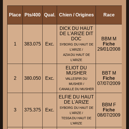
Place
Pts/400
Qual.
Chien / Origines
Race
Pr
DICK DU HAUT
DE L'ARIZE DIT
DOC
BBM M
1
383.075
Exc.
Fiche
SYBORG DU HAUT DE
29/01/2008
L'ARIZE /
AZIA DU HAUT DE
L'ARIZE
ELIOT DU
MUSHER
BBT M
2
380.050
Exc.
Fiche
VALLESPIR DU
07/07/2009
MUSHER /
CANAILLE DU MUSHER
ELFIE DU HAUT
DE L'ARIZE
BBM F
SYBORG DU HAUT DE
3
375.375
Exc.
Fiche
L'ARIZE /
08/07/2009
TESSA DU HAUT DE
L'ARIZE