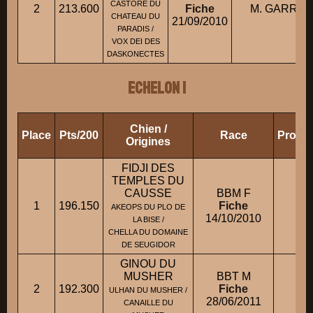
CASTORE DU
2
213.600
Fiche
M. GARROS 
CHATEAU DU
21/09/2010
PARADIS /
VOX DEI DES
DASKONECTES
ECHELON 1
Chien /
Place
Pts/200
Race
Propri
Origines
FIDJI DES
TEMPLES DU
CAUSSE
BBM F
M.
1
196.150
Fiche
AKEOPS DU PLO DE
14/10/2010
LA BISE /
CHELLA DU DOMAINE
DE SEUGIDOR
GINOU DU
MUSHER
BBT M
2
192.300
Fiche
M.
ULHAN DU MUSHER /
28/06/2011
CANAILLE DU