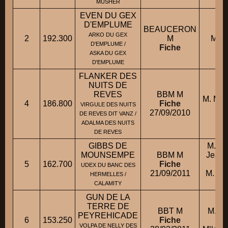
MUSHER
EVEN DU GEX
D'EMPLUME
BEAUCERON
ARKO DU GEX
2
192.300
M
Mlle
D'EMPLUME /
Fiche
ASKA DU GEX
D'EMPLUME
FLANKER DES
NUITS DE
REVES
BBM M
M. MA
4
186.800
Fiche
VIRGULE DES NUITS
27/09/2010
DE REVES DIT VANZ /
ADALMA DES NUITS
DE REVES
GIBBS DE
M. M
MOUNSEMPE
BBM M
Jean-
5
162.700
Fiche
UDEX DU BANC DES
21/09/2011
M. B
HERMELLES /
CALAMITY
GUN DE LA
TERRE DE
BBT M
M. L
PEYREHICADE
6
153.250
Fiche
VOLPA DE NELLY DES