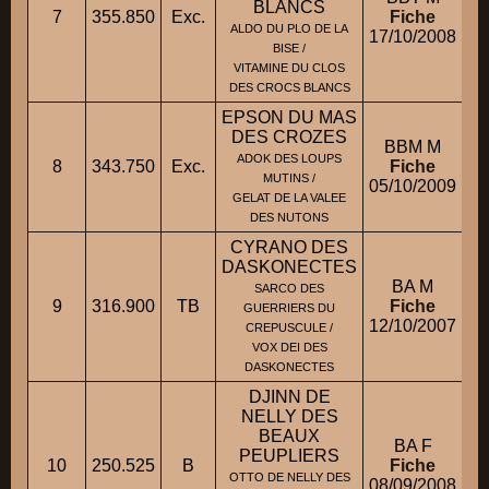
BLANCS
7
355.850
Exc.
Fiche
M
ALDO DU PLO DE LA
17/10/2008
BISE /
VITAMINE DU CLOS
DES CROCS BLANCS
EPSON DU MAS
DES CROZES
BBM M
ADOK DES LOUPS
8
343.750
Exc.
Fiche
M
MUTINS /
05/10/2009
GELAT DE LA VALEE
DES NUTONS
CYRANO DES
DASKONECTES
BA M
SARCO DES
9
316.900
TB
Fiche
GUERRIERS DU
12/10/2007
CREPUSCULE /
VOX DEI DES
DASKONECTES
DJINN DE
NELLY DES
BEAUX
BA F
PEUPLIERS
10
250.525
B
Fiche
OTTO DE NELLY DES
08/09/2008