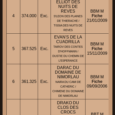
ELLIOT DES
NUITS DE
REVES
BBM M
4
374.000
Exc.
Fiche
S'LEON DES PLAINES
21/01/2009
DE THIERACHE /
TISSIA DES NUITS DE
REVES
EVAN'S DE LA
CUADRILLA
BBM M
TAIROV DES CONTES
5
367.525
Exc.
Fiche
D'HOFFMANN /
15/11/2009
DUSTIE DU CHEMIN DE
L'ESPERANCE
DARAC DU
DOMAINE DE
NIMORLAU
BBM M
M
6
361.325
Exc.
Fiche
NAIRA DU CAMI DE
09/09/2006
CATHERIC /
CHIMENE DU DOMAINE
DE NIMORLAU
DRAKO DU
CLOS DES
CROCS
BBT M