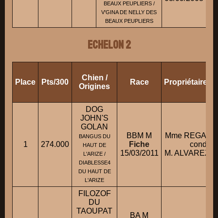
BEAUX PEUPLIERS /
V'GINA DE NELLY DES
BEAUX PEUPLIERS
ECHELON 2
Chien /
Place
Pts/300
Race
Propriétaire/
Origines
DOG
JOHN'S
GOLAN
BBM M
Mme REGAZZ
BANGUS DU
1
274.000
Fiche
conduit 
HAUT DE
15/03/2011
M. ALVAREZ Je
L'ARIZE /
DIABLESSE4
DU HAUT DE
L'ARIZE
FILOZOF
DU
TAOUPAT
BA M