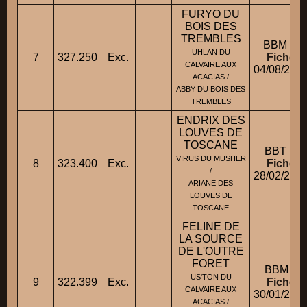
FURYO DU
BOIS DES
TREMBLES
BBM M
UHLAN DU
7
327.250
Exc.
Fiche
CALVAIRE AUX
04/08/201
ACACIAS /
ABBY DU BOIS DES
TREMBLES
ENDRIX DES
LOUVES DE
TOSCANE
BBT M
VIRUS DU MUSHER
8
323.400
Exc.
Fiche
/
28/02/200
ARIANE DES
LOUVES DE
TOSCANE
FELINE DE
LA SOURCE
DE L'OUTRE
FORET
BBM F
US'TON DU
9
322.399
Exc.
Fiche
CALVAIRE AUX
30/01/201
ACACIAS /