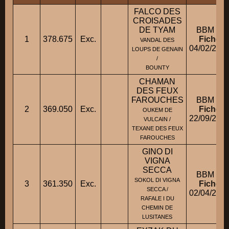
FALCO DES
CROISADES
DE TYAM
BBM M
1
378.675
Exc.
Fiche
VANDAL DES
04/02/201
LOUPS DE GENAIN
/
BOUNTY
CHAMAN
DES FEUX
FAROUCHES
BBM M
2
369.050
Exc.
Fiche
OUKEM DE
22/09/200
VULCAIN /
TEXANE DES FEUX
FAROUCHES
GINO DI
VIGNA
SECCA
BBM M
SOKOL DI VIGNA
3
361.350
Exc.
Fiche
SECCA /
02/04/200
RAFALE I DU
CHEMIN DE
LUSITANES