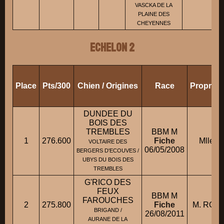
VASCKA DE LA
PLAINE DES
CHEYENNES
ECHELON 2
Place
Pts/300
Chien / Origines
Race
Propriét
DUNDEE DU
BOIS DES
TREMBLES
BBM M
1
276.600
Fiche
Mlle J
VOLTAIRE DES
06/05/2008
BERGERS D'ECOUVES /
UBYS DU BOIS DES
TREMBLES
G'RICO DES
FEUX
BBM M
FAROUCHES
2
275.800
Fiche
M. ROD
BRIGAND /
26/08/2011
AURANE DE LA