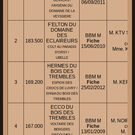
06/09/2011
FAYDENN DU
DOMAINE DE LA
VEYSSIERE
F'ELTON DU
DOMAINE
M. KTV SA
DES
BBM M
Jé
2
183.500
ECLAIREURS
Fiche
cond
15/06/2010
COLT AU PARADIS
Mme. KER
D'ORSY /
UBELLE
HERMES DU
BOIS DES
TREMBLES
BBM M
3
169.200
Fiche
M. KERLE
ESPION DES
25/02/2012
CROCS DE LUVRY /
EHNIA DU BOIS DES
TREMBLES
ECCO DU
BOIS DES
TREMBLES
BBM M
M. NOIRET-
VOLTAIRE DES
4
167.000
Fiche
cond
BERGERS
13/01/2009
M. CIL
D'ECOUVES /