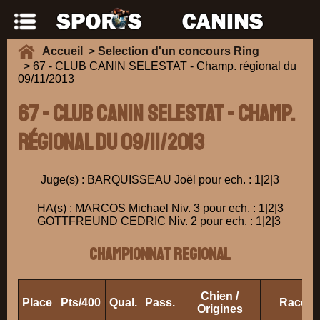
Accueil
>
Selection d'un concours Ring
> 67 - CLUB CANIN SELESTAT - Champ. régional du
09/11/2013
67 - CLUB CANIN SELESTAT - Champ.
régional du 09/11/2013
Juge(s) : BARQUISSEAU Joël pour ech. : 1|2|3
HA(s) : MARCOS Michael Niv. 3 pour ech. : 1|2|3
GOTTFREUND CEDRIC Niv. 2 pour ech. : 1|2|3
CHAMPIONNAT REGIONAL
Chien /
Place
Pts/400
Qual.
Pass.
Race
Origines