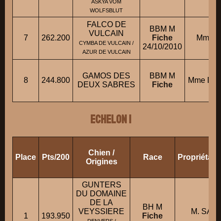
ASKYA VOM
WOLFSBLUT
FALCO DE
BBM M
VULCAIN
7
262.200
Fiche
Mme H
CYMBA DE VULCAIN /
24/10/2010
AZUR DE VULCAIN
GAMOS DES
BBM M
8
244.800
Mme DRE
DEUX SABRES
Fiche
ECHELON 1
Chien /
Place
Pts/200
Race
Propriétair
Origines
GUNTERS
DU DOMAINE
DE LA
BH M
VEYSSIERE
M. SAI
1
193.950
Fiche
Ro
DENVERS /