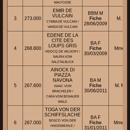
MALFOSSE
EMIR DE
BBM M
VULCAIN
3
273.000
Fiche
M. H
CYMBA DE VULCAIN /
28/06/2009
VANDA DE VULCAIN
EDENE DE LA
CITE DES
BA F
LOUPS GRIS
4
268.800
Fiche
Mme M
VIDOCQ DE VALSORY /
30/03/2009
NAURA VOM
SALZTALBLICK
AINOCK DI
PIAZZA
NAVONA
BA M
5
267.600
Fiche
M. MAL
ISAAC VOM
30/06/2011
BRACHELER /
CARA VOM BONAUER
WALD
TOGA VON DER
SCHIFFSLACHE
BA F
BOSCO VON DER
6
267.000
Fiche
Mme GA
HAGENMUHLE /
31/01/2011