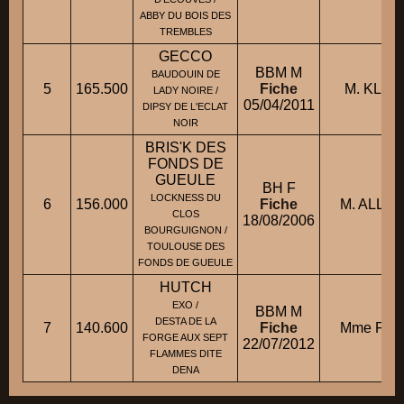
ABBY DU BOIS DES
TREMBLES
GECCO
BBM M
BAUDOUIN DE
5
165.500
Fiche
M. KLINZ
LADY NOIRE /
05/04/2011
DIPSY DE L'ECLAT
NOIR
BRIS'K DES
FONDS DE
GUEULE
BH F
LOCKNESS DU
6
156.000
Fiche
M. ALLEA
CLOS
18/08/2006
BOURGUIGNON /
TOULOUSE DES
FONDS DE GUEULE
HUTCH
EXO /
BBM M
DESTA DE LA
7
140.600
Fiche
Mme FLEC
FORGE AUX SEPT
22/07/2012
FLAMMES DITE
DENA