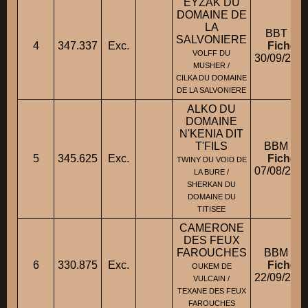
EYZAK DU
DOMAINE DE
LA
BBT M
SALVONIERE
4
347.337
Exc.
Fiche
VOLFF DU
30/09/200
MUSHER /
CILKA DU DOMAINE
DE LA SALVONIERE
ALKO DU
DOMAINE
N'KENIA DIT
T'FILS
BBM M
5
345.625
Exc.
Fiche
TWINY DU VOID DE
07/08/200
LA BURE /
SHERKAN DU
DOMAINE DU
TITISEE
CAMERONE
DES FEUX
FAROUCHES
BBM M
6
330.875
Exc.
Fiche
OUKEM DE
22/09/200
VULCAIN /
TEXANE DES FEUX
FAROUCHES